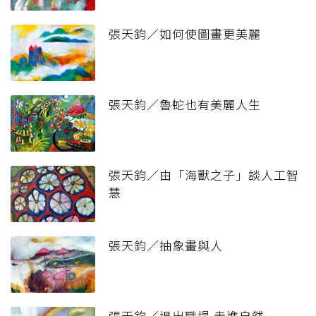
張天鈞／如何使圖畫更美麗
張天鈞／魯蛇也有美麗人生
張天鈞／由「海獸之子」談人工智
慧
張天鈞／抽象畫與人
張天鈞／退出職場 走進自然