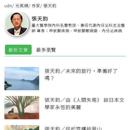
udn
/
元氣網
/
作家
/
張天鈞
張天鈞
臺大醫學院內科名譽教授、兼任代謝內分泌科主治醫
師 專長：甲狀腺疾病、甲狀腺眼病變、內分泌疾病
最新文章
最多瀏覽
張天鈞／未來的旅行，準備好了
嗎？
張天鈞／由《人間失格》 談日本文
學家永恆的美麗
張天鈞／從松雪樓談登山