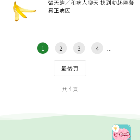
張天鈞／和病人聊天 找到勃起障礙
真正病因
1
2
3
4
最後頁
4
共
頁