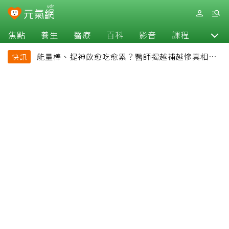
焦點
養生
醫療
百科
影音
課程
退休
能量棒、提神飲愈吃愈累？醫師揭越補越慘真相：
快訊
恐欠下疲勞債