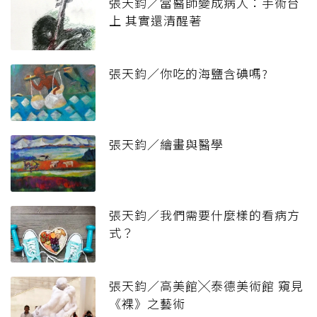
張天鈞／當醫師變成病人：手術台
上 其實還清醒著
張天鈞／你吃的海鹽含碘嗎?
張天鈞／繪畫與醫學
張天鈞／我們需要什麼樣的看病方
式？
張天鈞／高美館╳泰德美術館 窺見
《裸》之藝術