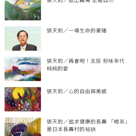
張天鈞／一場生命的豪賭
張天鈞／再會吧！北投 粉味年代
純純的愛
張天鈞／心的自由與美感
張天鈞／追求健康的長壽 「喝茶」
是日本長壽村的祕訣