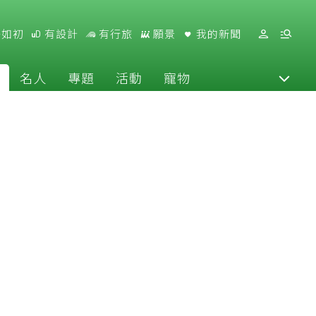
好如初
有設計
有行旅
願景
我的新聞
名人
專題
活動
寵物