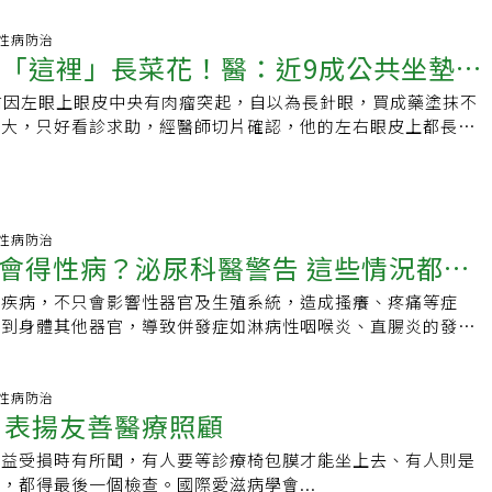
11 性病防治
然「這裡」長菜花！醫：近9成公共坐墊具
前因左眼上眼皮中央有肉瘤突起，自以為長針眼，買成藥塗抹不
預防「菜花」
更大，只好看診求助，經醫師切片確認，他的左右眼皮上都長了
才靦腆吐露，平時愛泡三溫暖，也會和伴侶一同嘗
00 性病防治
會得性病？泌尿科醫警告 這些情況都可
的疾病，不只會影響性器官及生殖系統，造成搔癢、疼痛等症
性咽喉炎
響到身體其他器官，導致併發症如淋病性咽喉炎、直腸炎的發
科醫師表示，民眾若是進行不安全的性行為，或者是有多
32 性病防治
 表揚友善醫療照顧
權益受損時有所聞，有人要等診療椅包膜才能坐上去、有人則是
，都得最後一個檢查。國際愛滋病學會...