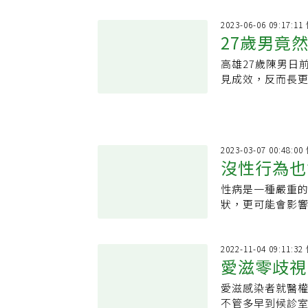
2023-06-06 09:17:
27歲男竟
高雄27歲陳男日
病毒 7招
見成效，反而長
菜花，這時陳男
2023-03-07 00:48:
沒性行為也
性病是一種嚴重
能感染淋病
狀，更可能會影
生。對此，泌尿
2022-11-04 09:11:
愛滋零歧視
愛滋感染者就醫
不管多早到候診室