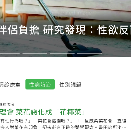
伴侶負擔 研究發現：性欲反
情診療室
性病防治
性別議題
05 性病防治
理會 菜花惡化成「花椰菜」
能有性行為嗎？」「菜花會癌變嗎？」「一旦感染菜花會一直復
很多人對菜花有印象，卻未必有正確的醫學觀念。書田診所泌尿