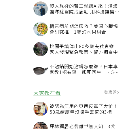
沒人想碰的苦工就讓AI來！鴻海
團隊駐醫院找痛點 用科技讓醫療
更有溫度
糖尿病前期怎麼救？美國心臟協
會研究推「1夢幻水果組合」 酪
梨加它改善血管功能
桃園平鎮傳出80多歲夫弒妻案
家人發現緊急報案、警方調查中
不沾鍋開始沾鍋怎麼辦？日本專
家教1招有望「起死回生」，5情
況該換新
看更多
大家都在看
被認為無用的東西反幫了大忙！
50歲婦慶幸沒隨手丟棄的3樣物
品
坪林獨居老翁離世無人知 13犬