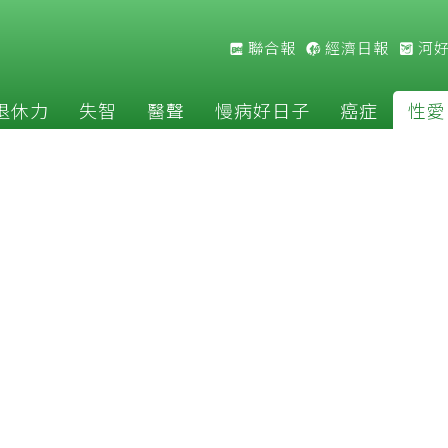
聯合報
經濟日報
河
退休力
失智
醫聲
慢病好日子
癌症
性愛