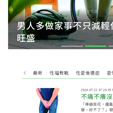
男人多做家事不只減輕
旺盛
最新
性福教戰
性愛後遺症
愛
2026-07-22 07:24:
不痛不癢沒
「得過菜花，還
發，好不了？」