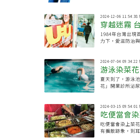
科主任醫師陳鵬
性，也容易反覆
2024-12-06 11:54:
穿越迷霧 
1984年台灣出
力下，愛滋防治與
2024-07-04 09:34:
游泳染菜花
夏天到了，游泳
唯一方法杜
花」開業診所泌尿
2024-03-15 09:54:
吃便當會染
吃便當會染上菜花
都可能感染
有擴散跡象，到
染」，此貼文引