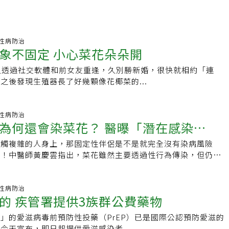
09 性病防治
象不固定 小心菜花朵朵開
久透過社交軟體和前女友重逢，久別勝新婚，很快就相約「連
之後發現生殖器長了好幾顆像花椰菜的...
01 性病防治
會染菜花？ 醫曝「潛在感染
接觸複雜的人身上，那固定性伴侶是不是就完全沒有染病風險
內都可能發作
的！中醫師黃慶雲指出，菜花雖然主要透過性行為傳染，但仍有
感染的機率，建議性行為之前都應做好預防措施，若不
49 性病防治
的 疾管署提供3族群公費藥物
」的愛滋病毒前預防性投藥（PrEP）已是國際公認預防愛滋的
今天宣布，即日起提供愛滋感染者...