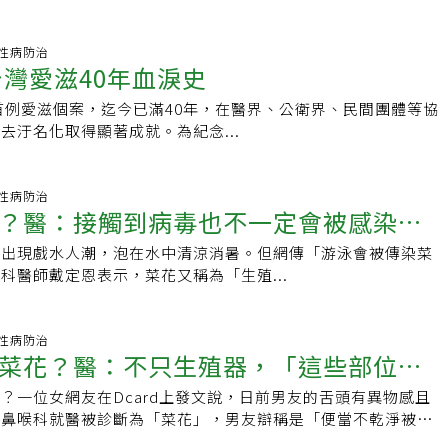
表示，這種生殖器病毒疣的正式名稱為「尖銳濕疣」，具有傳染
發作，若延誤治療，恐增加感染他人的風險。
38 性病防治
台灣愛滋40年血淚史
現首例愛滋個案，迄今已滿40年，在醫界、公衛界、民間團體等協
去汙名化取得顯著成就。為紀念...
22 性病防治
？醫：接觸到病毒也不一定會被感染！
池出現戲水人潮，泡在水中清涼消暑。但網傳「游泳會被傳染菜
絕HPV
科醫師戴定恩表示，菜花又稱為「生殖...
01 性病防治
菜花？醫：不只生殖器，「這些部位」
？一位女網友在Dcard上發文說，日前男友的舌頭有異物感且
耳鼻喉科就醫被診斷為「菜花」，男友辯稱是「便當不乾淨被傳
發熱議。書田泌尿科副院長洪峻澤表示，吃便當