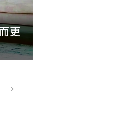
而更
一被人抱就僵硬甚
可抗力原因