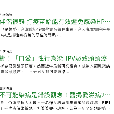
12 性病防治
始能有效避免感染HPV
苗已是趨勢，台灣感染症醫學會名譽理事長、台大兒童醫院院長
4歲是接種該疫苗的最佳時間點，...
13 性病防治
榔！「口愛」性行為染HPV恐致頭頸癌
檳榔容易引發頭頸癌，然而近年最新研究證實，感染人類乳突病
能導致頭頸癌，且不分男女都可能感染...
02 性病防治
不可能染病是錯誤觀念！醫揭愛滋病2大
社會上仍遭受極大困境。一名婦女結婚多年後確診愛滋病，明明
來」把病毒傳染給她，但婆婆卻不諒解，認為一切全是她的錯，
子的本分。最後丈夫往生，婆婆依然懷恨在心並將該