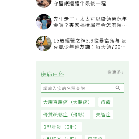
守屋護遺體伴最後一程
先生走了，太太可以續領勞保年
金嗎？專家揭遺屬年金怎麼領，
看順位還要看資格
15歲經營之神3.9億暴富落幕 麥
克風少年蘇友謙：每天領700元
過日子
看更多
疾病百科
大腸直腸癌（大腸癌）
痔瘡
骨質疏鬆症（骨鬆）
失智症
B型肝炎（B肝）