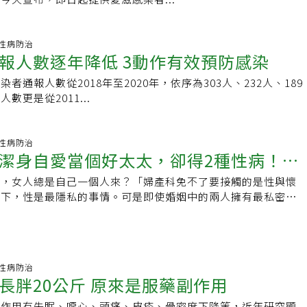
10 性病防治
報人數逐年降低 3動作有效預防感染
者通報人數從2018年至2020年，依序為303人、232人、189
數更是從2011...
00 性病防治
潔身自愛當個好太太，卻得2種性病！」
裡，女人總是自己一個人來？「婦產科免不了要接觸的是性與懷
60歲婦人給婦產科女醫的啟示
之下，性是最隱私的事情。可是即使婚姻中的兩人擁有最私密與
見得真的彼此坦誠。」一個個診間的故事，讓婦產科
09 性病防治
長胖20公斤 原來是服藥副作用
副作用有失眠、噁心、頭痛、皮疹、骨密度下降等，近年研究顯