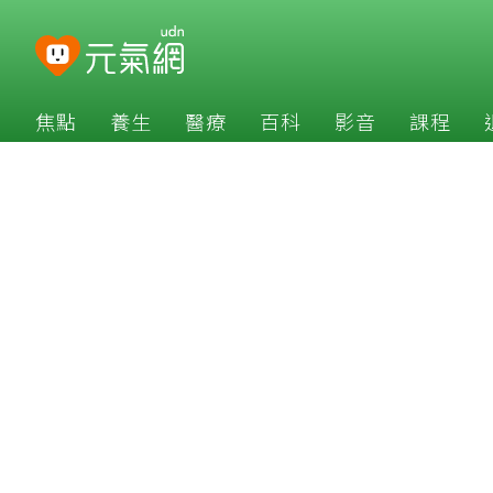
焦點
養生
醫療
百科
影音
課程