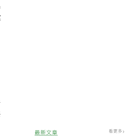
學
運
日
青
終
看更多
最新文章