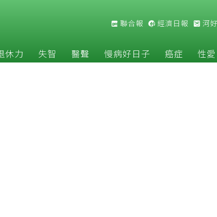
聯合報
經濟日報
河
退休力
失智
醫聲
慢病好日子
癌症
性愛