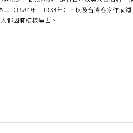
他同樣患有此疾病的，還有日本以美人畫聞名，
二（1884年－1934年），以及台灣客家作家鍾
這兩人都因肺結核過世。