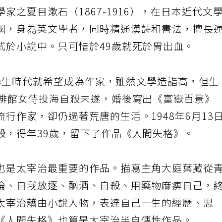
家之夏目漱石（1867-1916），在日本近代文
國，身為英文學者，同時精通漢詩和書法，擅長
式於小說中。只可惜於49歲就死於胃出血。
，從學生時代就希望成為作家，雖然文學造詣高，但生
咖啡館女侍投海自殺未遂，婚後寫出《富嶽百景》
行作家，卻仍過著荒唐的生活。1948年6月13
殺，得年39歲，留下了作品《人間失格》。
也是太宰治最重要的作品。描寫主角大庭葉藏從
淪、自我放逐、酗酒、自殺、用藥物麻痹自己，
太宰治藉由小說人物，表達自己一生的經歷、思