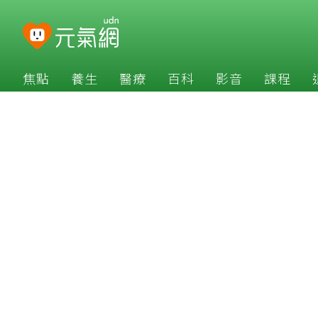
焦點
養生
醫療
百科
影音
課程