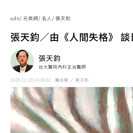
udn
/
元氣網
/
名人
/
張天鈞
張天鈞／由《人間失格》 
張天鈞
台大醫院內科主治醫師
2020-11-29 14:06:03
聯合報 ／ 張天鈞