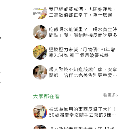
我已經戒菸戒酒，也開始運動，
三高數值都正常了，為什麼還不
能停藥？
吃飯喝水能減重？「喝水黃金時
間點」曝，喝錯時機反而吃更多
爾
通膨壓力未減 7月物價CPI年增
率2.54% 連三個月破警戒線
更
親人臨終不知道該說什麼？安寧
醫師：陪伴比完美告別更重要，
更
4句話值得及早說出口
看更多
大家都在看
被認為無用的東西反幫了大忙！
50歲婦慶幸沒隨手丟棄的3樣物
品