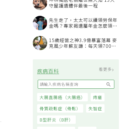
坪林獨居老翁離世無人知 13犬
守屋護遺體伴最後一程
先生走了，太太可以續領勞保年
金嗎？專家揭遺屬年金怎麼領，
看順位還要看資格
15歲經營之神3.9億暴富落幕 麥
克風少年蘇友謙：每天領700元
過日子
看更多
疾病百科
大腸直腸癌（大腸癌）
痔瘡
骨質疏鬆症（骨鬆）
失智症
B型肝炎（B肝）