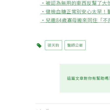
‧被認為無用的東西反幫了大
‧健檢血糖正常別安心太早！
‧兒邀84歲寡母搬來同住「
張天鈞
醫師公衛
這篇文章對你有幫助嗎