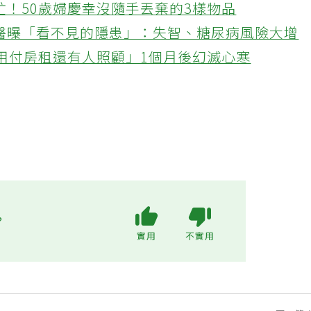
忙！50歲婦慶幸沒隨手丟棄的3樣物品
醫曝「看不見的隱患」：失智、糖尿病風險大增
不用付房租還有人照顧」1個月後幻滅心寒
?
實用
不實用