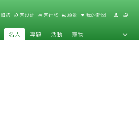
好如初
有設計
有行旅
願景
我的新聞
名人
專題
活動
寵物