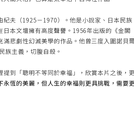
《人間失格》也算是太宰治半自傳性作品。
紀夫（1925－1970）。他是小說家、日本民族
日本文壇擁有高度聲譽。1956年出版的《金閣
充滿悲劇性幻滅美學的作品。他曾三度入圍諾貝
吹民族主義，切腹自殺。
裡提到「聰明不等同於幸福」，欣賞本片之後，
下永恆的美麗，但人生的幸福則更具挑戰，需要