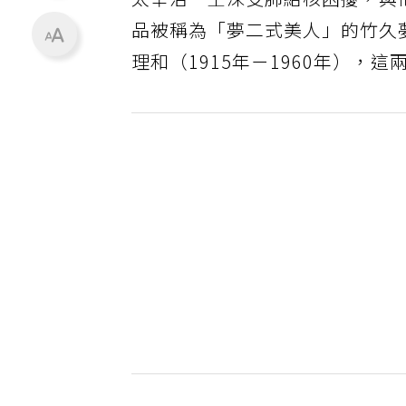
太宰治一生深受肺結核困擾，與
品被稱為「夢二式美人」的竹久夢
理和（1915年－1960年），