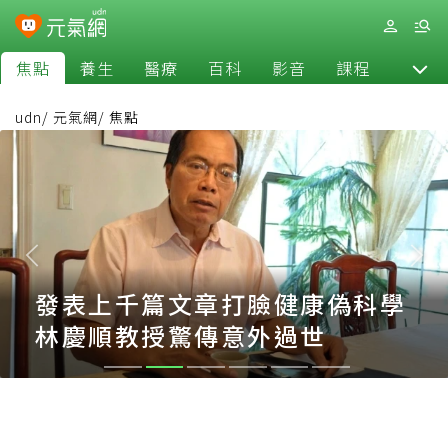
焦點
養生
醫療
百科
影音
課程
退休
udn
/
元氣網
/
焦點
發表上千篇文章打臉健康偽科學
林慶順教授驚傳意外過世