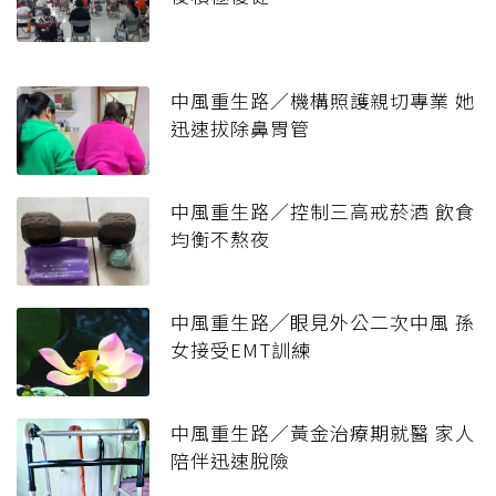
中風重生路／機構照護親切專業 她
迅速拔除鼻胃管
中風重生路／控制三高戒菸酒 飲食
均衡不熬夜
中風重生路╱眼見外公二次中風 孫
女接受EMT訓練
中風重生路／黃金治療期就醫 家人
陪伴迅速脫險