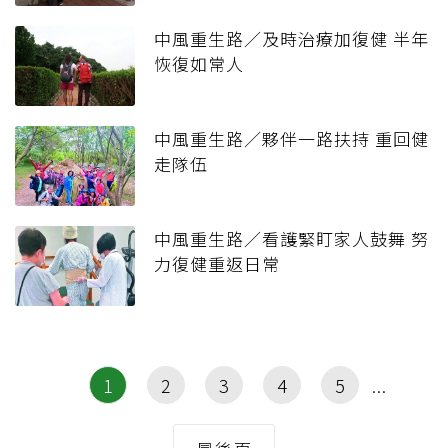
中風重生路／及時治療加復健 半年
恢復如常人
中風重生路／夥伴一路扶持 重回健
走隊伍
中風重生路／看護緊盯家人鼓舞 努
力復健重返日常
1
2
3
4
5