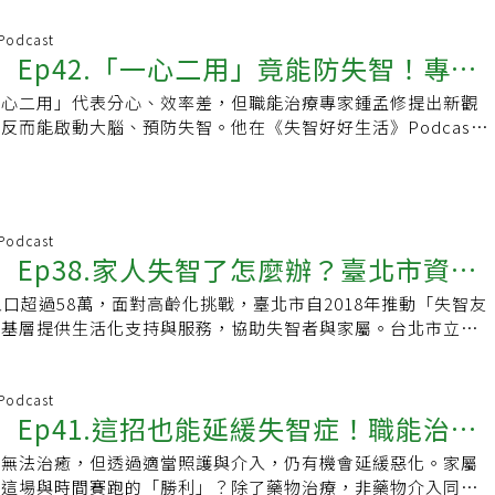
 Podcast
st】Ep42.「一心二用」竟能防失智！專
一心二用」代表分心、效率差，但職能治療專家鍾孟修提出新觀
體智能」比單做運動更有效
反而能啟動大腦、預防失智。他在《失智好好生活》Podcast
體智能」是一種結合身體運動與認知訓練的活
 Podcast
st】Ep38.家人失智了怎麼辦？臺北市資源
人口超過58萬，面對高齡化挑戰，臺北市自2018年推動「失智友
你打造「有效照顧」新模式
區基層提供生活化支持與服務，協助失智者與家屬。台北市立聯
高齡心智科主任朱智邦醫師在《失智好好生
 Podcast
st】Ep41.這招也能延緩失智症！職能治療
還無法治癒，但透過適當照護與介入，仍有機會延緩惡化。家屬
動安排秘訣
取這場與時間賽跑的「勝利」？除了藥物治療，非藥物介入同樣