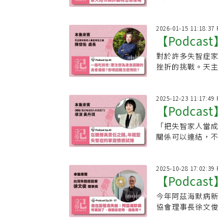
扮演關鍵角色。《
強，分享如何運
力，並減輕照顧
2026-01-15 11:18:37
【Podca
對於許多失智症
的長者備餐
挫折的挑戰。天
Podcast專
進食或認知退化
飯」的尊嚴中。
2025-12-23 11:17:49
【Podca
「把失智家人當
症的家庭情
關係可以連結，不
了》導演黃
節目來賓，在她
2025-10-28 17:02:39
【Podca
今年阿茲海默病
症進入治療
協會理事長徐文俊
狀治療」走向「延