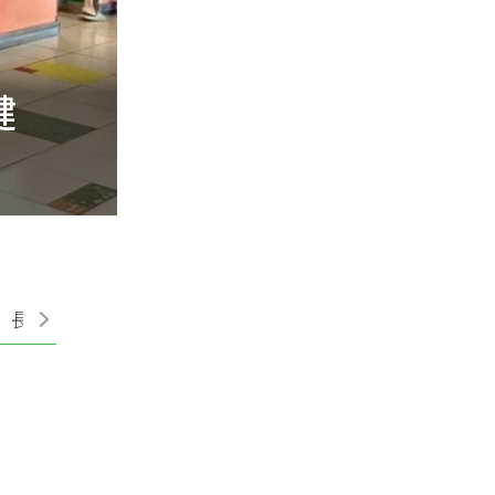
健
走路愈來愈慢恐不
最高
長期照護
照顧喘息
失智資源
失智專題