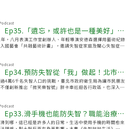
 Podcast
st】Ep35.「遺忘，或許也是一種美好」年
1年，八月表演工作室創辦人、年輕導演安德森選擇用藝術紀錄
森把藝術帶給失智症家庭
投入國藝會「共融藝術計畫」，邀請失智症家庭及關心失智症議
手創作，把日常點滴化為珍藏的作品，他說：「失
 Podcast
st】Ep34.預防失智從「我」做起！北市衛
過4萬6千名失智人口的挑戰，臺北市政府衛生局為讓市民朋友
華親授秘訣
，不僅創新推出「微笑樂智號」胖卡車巡迴各行政區，也深入校
場域推廣，邀請市民從日常生活中落實預防。同時
 Podcast
st】Ep33.滑手機也能防失智？職能治療師
哪滑到哪，這已經是許多人的日常，生活中使用手機的時間愈來
腦法
方法錯誤，對大腦反而有負面影響。本集《失智好好生活》