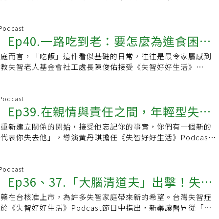
失智好好生活》Podcast特別邀請台灣職能治療學會顧問張自
用「職能治療」幫助失智症者延緩功能退化、維持生活自理能
者的負擔。
 Podcast
st】Ep40.一路吃到老：要怎麼為進食困難
家庭而言，「吃飯」這件看似基礎的日常，往往是最令家屬感到
？吞嚥困難怎麼預防？
主教失智老人基金會社工處長陳俊佑接受《失智好好生活》
訪時指出，備一餐可能要花上三小時，而長輩可能因吞嚥困難、拒絕
，讓用餐現場如同戰場。然而，幸福往往就藏在「能好好吃一頓
 Podcast
st】Ep39.在親情與責任之間，年輕型失智
成重新建立關係的開始，接受他忘記你的事實，你們有一個新的
感試煉ft.《糟糕！我又吸走別人的念頭
代表你失去他」，導演黃丹琪擔任《失智好好生活》Podcast
丹琪
執導的《糟糕！我又吸走別人的念頭了》影集
 Podcast
st】Ep36、37.「大腦清道夫」出擊！失智
新藥在台核准上市，為許多失智家庭帶來新的希望。台灣失智症
新時代，專家揭早期治療關鍵
於《失智好好生活》Podcast節目中指出，新藥讓醫界從「症
緩病程」，臨床顯示用藥約 18 個月後