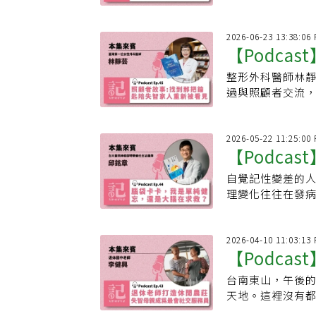
擇，期盼更多家
2026-06-23 13:38:06
【Podca
整形外科醫師林
響喚醒林芳
過與照顧者交流
芳郁的心
求幫助。林靜芸
2026-05-22 11:25:00
【Podca
自覺記性變差的人
師：自覺記
理變化往往在發病
此外，視力未矯
2026-04-10 11:03:13
【Podca
台南東山，午後
莊 失智母
天地。這裡沒有
聲。很難想像，