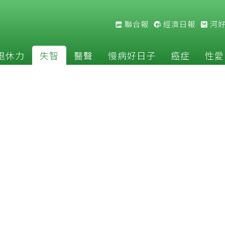
聯合報
經濟日報
河
退休力
失智
醫聲
慢病好日子
癌症
性愛