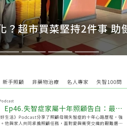
化？超市買菜堅持2件事 助
新手照顧
非藥物治療
名人專家
失智100問
 Podcast
st】Ep46.失智症家屬十年照顧告白：最痛
好生活》Podcast分享了照顧母親失智症的十年心路歷程，強
，是來不及準備
要。他與家人共同承擔照顧任務，面對愛與衝突交織的艱難選