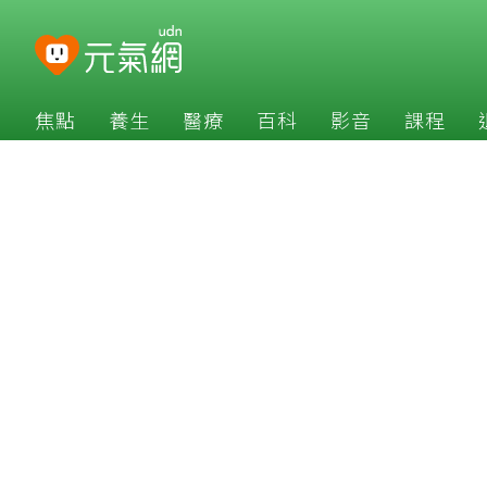
焦點
養生
醫療
百科
影音
課程