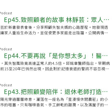
庭能提早做好準備。
 Podcast
st】Ep45.致照顧者的故事 林靜芸：眾人回
靜芸於新書發表會後，分享照顧失智夫婿的心路歷程。她發現透
郁，感謝有人給我一把鑰匙，打開了林
，讓家人重拾生命活力，並促使更多家庭走出陰霾，公開病情尋
強調理解失智症的重要性，呼籲社會共同關注。
 Podcast
st】Ep44.不要再說「是你想太多」！醫
，其失智風險竟高達正常人的4.5倍。邱銘章醫師指出，早期病
性變差，失智風險高4.5倍
前15至20年已悄然出現，因此對於記憶衰退的警訊不容忽視。
正和壞膽固醇也被納入最新失智症風險因子。
 Podcast
st】Ep43.把照顧變陪伴：退休老師打造農
的陽光穿過層層綠意，灑落在一座名為「星漫慢休閒農莊」的小
親成為最會社交服務員
都市的喧囂，只有咖啡香氣、手工餅乾的甜潤，以及滿屋子的笑
這片溫暖場域的背後，其實是一段關於失智照護的故