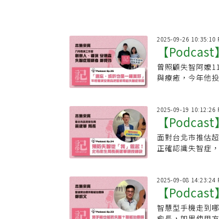
2025-09-26 10:35:10
【Podca
曾照顧失智阿嬤1
輕導演安德
與療癒，今年他
題的民眾一起親
2025-09-19 10:12:26
【Podca
面對台北市推估超
生局長黃建
正確認識失智症
園、職場等不同
2025-09-08 14:23:24
【Podca
智慧型手機走到
教你正確健
愈長，如果使用