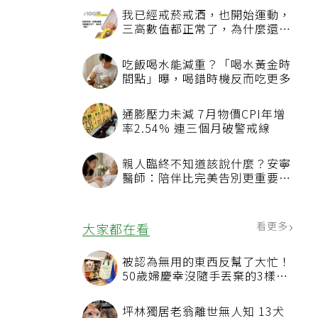
我已經戒菸戒酒，也開始運動，
三高數值都正常了，為什麼還不
能停藥？
吃飯喝水能減重？「喝水黃金時
間點」曝，喝錯時機反而吃更多
通膨壓力未減 7月物價CPI年增
率2.54% 連三個月破警戒線
親人臨終不知道該說什麼？安寧
醫師：陪伴比完美告別更重要，
4句話值得及早說出口
看更多
大家都在看
被認為無用的東西反幫了大忙！
50歲婦慶幸沒隨手丟棄的3樣物
品
坪林獨居老翁離世無人知 13犬