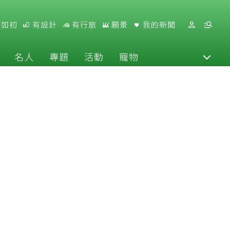
好如初
有設計
有行旅
願景
我的新聞
名人
專題
活動
寵物