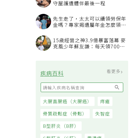
守屋護遺體伴最後一程
先生走了，太太可以續領勞保年
金嗎？專家揭遺屬年金怎麼領，
看順位還要看資格
15歲經營之神3.9億暴富落幕 麥
克風少年蘇友謙：每天領700元
過日子
看更多
疾病百科
大腸直腸癌（大腸癌）
痔瘡
骨質疏鬆症（骨鬆）
失智症
B型肝炎（B肝）