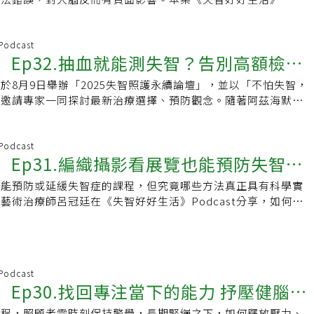
別邀請愛迪樂治療所職能治療師鄭凱文，分享如何培養
 Podcast
st】Ep32.抽血就能測失智？告別高額檢查
於8月9日舉辦「2025失智照護永續論壇」，並以「不怕失智，
療黃金期
，邀請專家一同探討最新治療選擇、預防觀念。隨著阿茲海默症
症治療迎來新轉機！治療策略不再只是被動預
 Podcast
st】Ep31.編織攝影看展覽也能預防失智！
稱能預防或延緩失智症的課程，但究竟哪些方法真正具有科學實
實行健腦生活
藝術治療師呂冠廷在《失智好好生活》Podcast分享，如何透
、看展覽』等創意藝術活動，帶長輩輕鬆打造
 Podcast
st】Ep30.找回專注當下的能力 抒壓健腦的
過程，照顧者需時刻保持警覺，長期緊繃之下，如何釋放壓力、