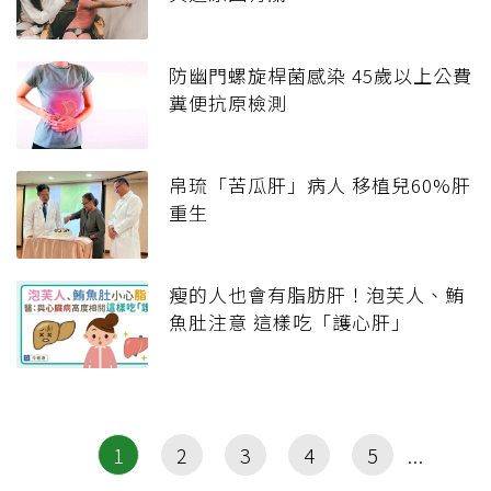
防幽門螺旋桿菌感染 45歲以上公費
糞便抗原檢測
帛琉「苦瓜肝」病人 移植兒60%肝
重生
瘦的人也會有脂肪肝！泡芙人、鮪
魚肚注意 這樣吃「護心肝」
1
2
3
4
5