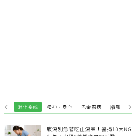
血管
消化系統
精神．身心
巴金森病
腦部．神經
腹瀉別急著吃止瀉藥！醫揭10大NG