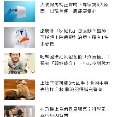
大便黏馬桶正常嗎？專家揭4大原
因：出現黑便、腹痛要當心
脂肪肝「家庭化」怎麼辦？醫師：
可逆轉！除瘦瘦針治療，還有1件
事必做
喝韓國爆紅乳酸菌飲「炸馬桶」！
醫揭「關鍵成分」，小心拉到脫水
上吐下瀉可能8大凶手！食物中毒
先這樣自救 腹瀉記得補充營養
在飛機上為何容易脹氣？科學家：
與這原因有關