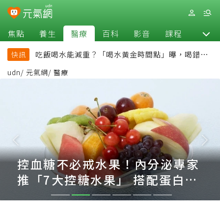
焦點
養生
醫療
百科
影音
課程
退休
吃飯喝水能減重？「喝水黃金時間點」曝，喝錯時
快訊
機反而吃更多
udn
/
元氣網
/
醫療
控血糖不必戒水果！內分泌專家
推「7大控糖水果」 搭配蛋白質
更穩血糖