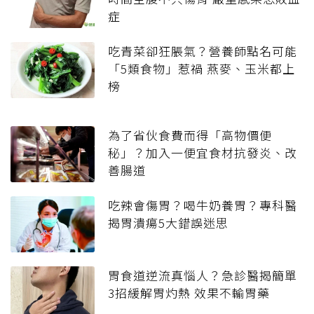
症
吃青菜卻狂脹氣？營養師點名可能
「5類食物」惹禍 燕麥、玉米都上
榜
為了省伙食費而得「高物價便
秘」？加入一便宜食材抗發炎、改
善腸道
吃辣會傷胃？喝牛奶養胃？專科醫
揭胃潰瘍5大錯誤迷思
胃食道逆流真惱人？急診醫揭簡單
3招緩解胃灼熱 效果不輸胃藥