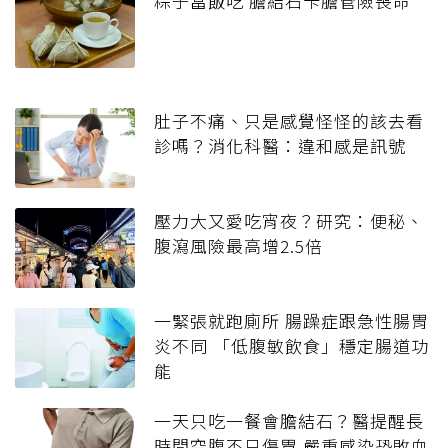
粽子當飯吃 膽結石卡膽管險喪命
肚子不痛、只是感覺怪怪的該去看
診嗎？消化科醫：違和感是訊號
壓力大又愛吃宵夜？研究：便秘、
腹瀉風險最高增2.5倍
一緊張就跑廁所 腸躁症跟急性腸胃
炎不同 「低腹敏飲食」穩定腸道功
能
一天只吃一餐會膽結石？醫提醒長
時間空腹不只傷胃 嚴重感染恐敗血