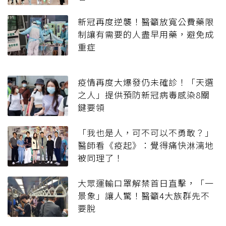
新冠再度逆襲！醫籲放寬公費藥限
制讓有需要的人盡早用藥，避免成
重症
疫情再度大爆發仍未確診！「天選
之人」提供預防新冠病毒感染8關
鍵要領
「我也是人，可不可以不勇敢？」
醫師看《疫起》：覺得痛快淋漓地
被同理了！
大眾運輸口罩解禁首日直擊，「一
景象」讓人驚！醫籲4大族群先不
要脫