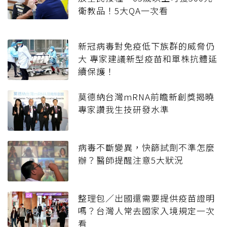
衛教品！5大QA一次看
新冠病毒對免疫低下族群的威脅仍
大 專家建議新型疫苗和單株抗體延
續保護！
莫德納台灣mRNA前瞻新創獎揭曉
專家讚我生技研發水準
病毒不斷變異，快篩試劑不準怎麼
辦？醫師提醒注意5大狀況
整理包／出國還需要提供疫苗證明
嗎？台灣人常去國家入境規定一次
看