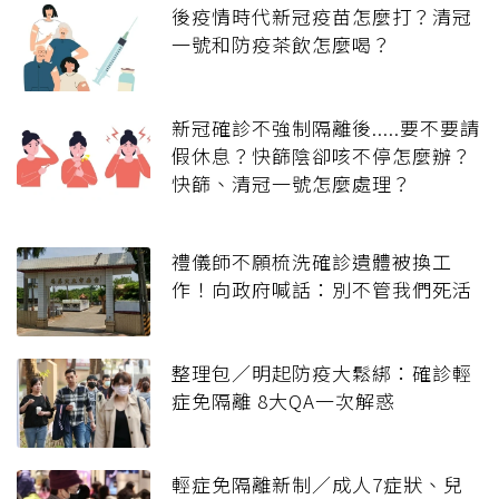
後疫情時代新冠疫苗怎麼打？清冠
一號和防疫茶飲怎麼喝？
新冠確診不強制隔離後.....要不要請
假休息？快篩陰卻咳不停怎麼辦？
快篩、清冠一號怎麼處理？
禮儀師不願梳洗確診遺體被換工
作！向政府喊話：別不管我們死活
整理包／明起防疫大鬆綁：確診輕
症免隔離 8大QA一次解惑
輕症免隔離新制／成人7症狀、兒