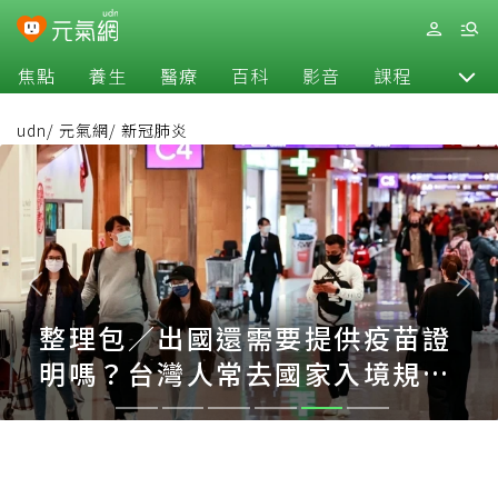
焦點
養生
醫療
百科
影音
課程
退休
udn
/
元氣網
/
新冠肺炎
整理包／出國還需要提供疫苗證
明嗎？台灣人常去國家入境規定
一次看