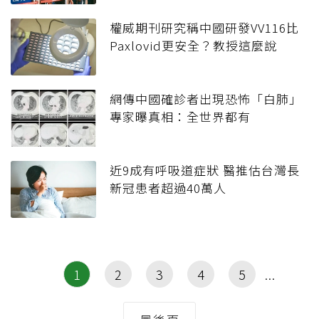
權威期刊研究稱中國研發VV116比
Paxlovid更安全？教授這麼說
網傳中國確診者出現恐怖「白肺」
專家曝真相：全世界都有
近9成有呼吸道症狀 醫推估台灣長
新冠患者超過40萬人
1
2
3
4
5