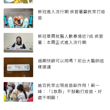
新冠進入流行期 疾管署籲民眾打疫
苗
新冠單周就醫人數暴增近7成 疾管
署：本周正式進入流行期
過期快篩可以用嗎？前台大醫師這
樣建議
逾百民眾出現疫苗副作用！蘇一
峰：「1族群」不鼓勵打疫苗，好
處不明顯！