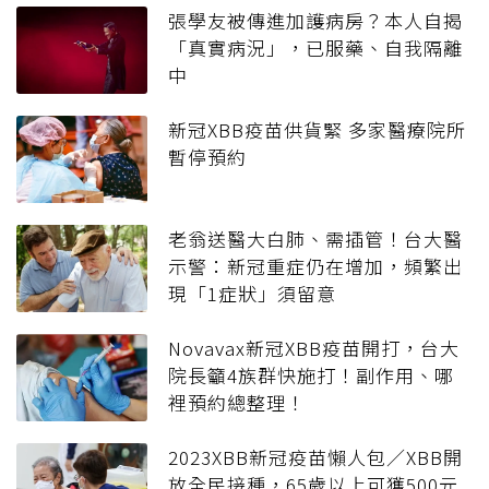
張學友被傳進加護病房？本人自揭
「真實病況」，已服藥、自我隔離
中
新冠XBB疫苗供貨緊 多家醫療院所
暫停預約
老翁送醫大白肺、需插管！台大醫
示警：新冠重症仍在增加，頻繁出
現「1症狀」須留意
Novavax新冠XBB疫苗開打，台大
院長籲4族群快施打！副作用、哪
裡預約總整理！
2023XBB新冠疫苗懶人包／XBB開
放全民接種，65歲以上可獲500元