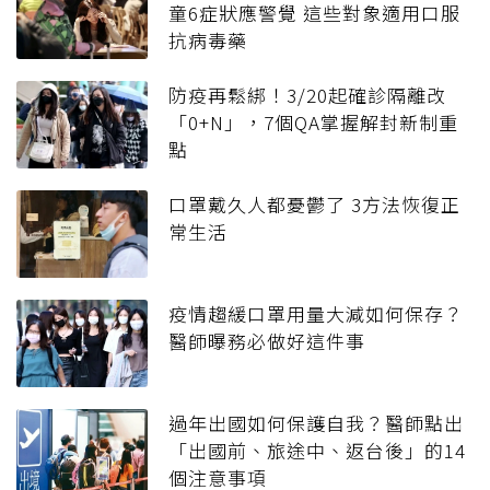
童6症狀應警覺 這些對象適用口服
抗病毒藥
防疫再鬆綁！3/20起確診隔離改
「0+N」，7個QA掌握解封新制重
點
口罩戴久人都憂鬱了 3方法恢復正
常生活
疫情趨緩口罩用量大減如何保存？
醫師曝務必做好這件事
過年出國如何保護自我？醫師點出
「出國前、旅途中、返台後」的14
個注意事項