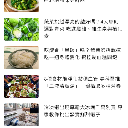
蔬菜挑越漂亮的越好嗎？4大原則
選對青菜 吃進纖維、維生素與植化
素
吃飯會「暈碳」嗎？營養師挑戰連
吃一週身體變化 揭控制血糖關鍵
8種食材能淨化黏稠血管 專科醫推
「血液清潔湯」一碗攝取多種營養
冷凍蝦出現厚霜大冰塊千萬別買 專
家教你挑出緊實鮮甜蝦子