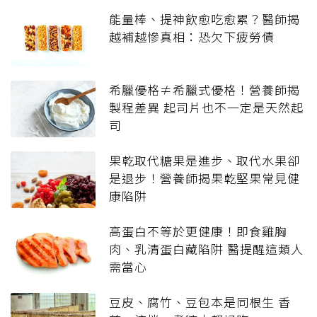
能量棒、提神飲愈吃愈累？醫師揭
越補越慘真相：恐欠下疲勞債
希臘優格≠希臘式優格！營養師揭
製程差異 起司片也不一定是天然起
司
果乾取代糖果是進步、取代水果卻
是退步！營養師揭果乾堅果常見健
康陷阱
高蛋白不等於更健康！即食雞胸
肉、乳清蛋白藏陷阱 醫提醒這類人
需當心
豆皮、腐竹、豆包本是同根生 香