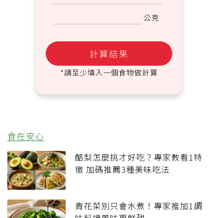
公克
計算結果
食在安心
酪梨怎麼挑才好吃？專家教看1特
徵 加碼推薦3種美味吃法
青花菜別只會水煮！專家推加1調
味料讓風味更鮮甜