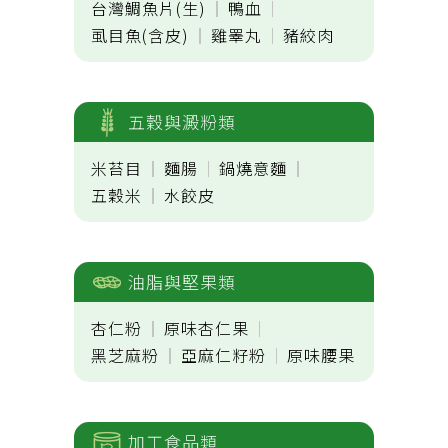
台灣鯛魚片(生)
鴨血
虱目魚(含皮)
雞睪丸
豬絞肉
五穀與澱粉類
米苔目
麵腸
鍋燒意麵
五穀米
水餃皮
油脂與堅果類
杏仁粉
原味杏仁果
黑芝麻粉
亞麻仁籽粉
原味腰果
加工食品類