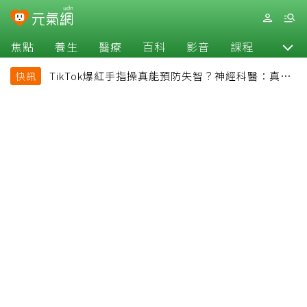
焦點
養生
醫療
百科
影音
課程
退休
TikTok爆紅手指操真能預防失智？神經科醫：真正
快訊
該做的是4件事