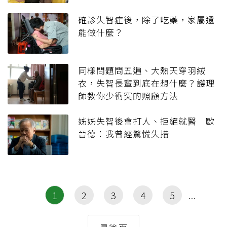
確診失智症後，除了吃藥，家屬還
能做什麼？
同樣問題問五遍、大熱天穿羽絨
衣，失智長輩到底在想什麼？護理
師教你少衝突的照顧方法
姊姊失智後會打人、拒絕就醫 歐
晉德：我曾經驚慌失措
1
2
3
4
5