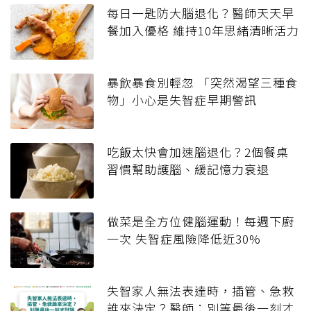
每日一匙防大腦退化？醫師天天早
餐加入優格 維持10年思緒清晰活力
暴飲暴食別輕忽 「突然渴望三種食
物」小心是失智症早期警訊
吃飯太快會加速腦退化？2個餐桌
習慣幫助護腦、緩記憶力衰退
做菜是全方位健腦運動！每週下廚
一次 失智症風險降低近30%
失智家人無法表達時，插管、急救
誰來決定？醫師：別等最後一刻才