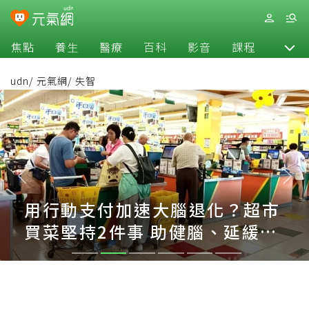
焦點
養生
醫療
百科
影音
課程
退休
udn
/
元氣網
/
失智
用行動支付加速大腦退化？超市
買菜堅持2件事 助健腦、延緩老
化