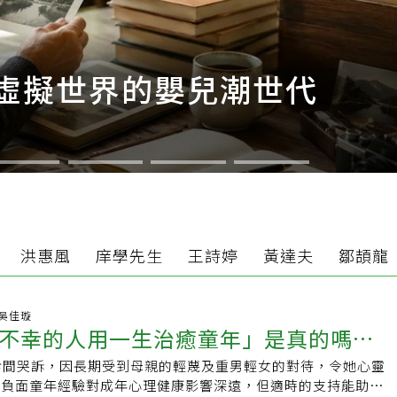
虛擬世界的嬰兒潮世代
洪惠風
庠學先生
王詩婷
黃達夫
鄒頡龍
53 吳佳璇
不幸的人用一生治癒童年」是真的嗎？
診間哭訴，因長期受到母親的輕蔑及重男輕女的對待，令她心靈
仍在尋找童年沒得到的愛
，負面童年經驗對成年心理健康影響深遠，但適時的支持能助於