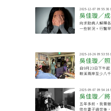
2025-12-07 09:55:
吳佳璇／成
向求助病人解釋
一些狀況。行醫
行的方法。漸漸
2025-10-26 09:53:
吳佳璇／照
自9月23日下午
發亮
鞍溪兩岸至少八千
儘管國軍與被稱
2025-09-07 09:54:
吳佳璇／將
五年多前，我曾
戲
他在妻子過世後