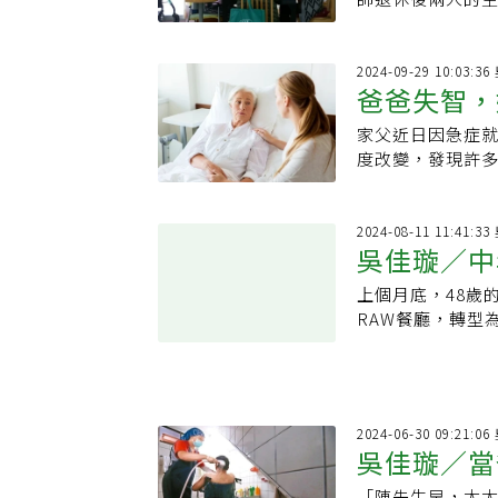
2024-09-29 10:03:
爸爸失智，
家父近日因急症
照護決定？
度改變，發現許多不同。 護理師過去在床邊照顧病人後
登載測量到的體
2024-08-11 11:41:
吳佳璇／中
上個月底，48歲
RAW餐廳，轉型為廚藝學院。 耳聞這家「台
親臨。但我卻從
2024-06-30 09:21:
吳佳璇／當
「陳先生早，太