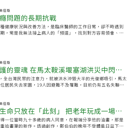
38 吳佳璇
癮問題的長期抗戰
各種健康狀況與改善方法，是臨床醫師的工作日常，卻不時遇到
早期，常是我無法接上病人的「頻道」，找到對方容易領會、施
地，我發現有一群和我年紀相仿或稍長的病人，如果
55 吳佳璇
護的靈魂 在馬太鞍溪堰塞湖洪災中閃閃
起，全台灣民眾的注意力，就被洪水沖毀大半的光復鄉吸引，馬太
位居民失去家園，19人因避難不及罹難，目前仍有五名失聯。
為鏟子超人，也就是來自全台的志工
16 吳佳璇
生命只放在「此刻」 把老年玩成一場遊
徵得一位當時九十多歲的病人同意，在報端分享他的油畫，那是
，重拾畫筆的新作。透過創作，鄭伯伯的晚年不受體能日益下降