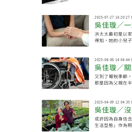
的羈絆，生活充
2025-07-27 16:20:
吳佳璇／一
洪太太最初是以
得知，她的小兒
「我很想再帶弟
2025-06-08 14:04:
吳佳璇／關於
又到了報稅季節
那是因為父親在
接過除戶謄本與
2025-04-09 12:04:
吳佳璇／沒
或許因為自身信
生活型態」作為照顧目標。 儘管目標明確，實際執
一個課題便是「