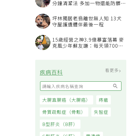
分鐘清潔法 多加一物還能防髒汙
附著
坪林獨居老翁離世無人知 13犬
守屋護遺體伴最後一程
15歲經營之神3.9億暴富落幕 麥
克風少年蘇友謙：每天領700元
過日子
看更多
疾病百科
大腸直腸癌（大腸癌）
痔瘡
骨質疏鬆症（骨鬆）
失智症
B型肝炎（B肝）