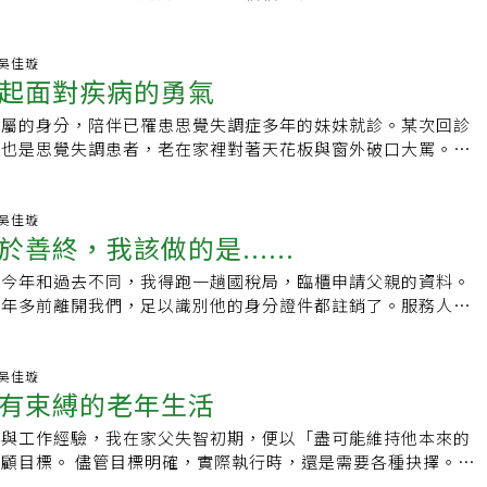
滿能量，就像年近八十在瀨戶內海直島創建美術館的
27 吳佳璇
起面對疾病的勇氣
家屬的身分，陪伴已罹患思覺失調症多年的妹妹就診。某次回診
子也是思覺失調患者，老在家裡對著天花板與窗外破口大罵。
弟去看醫師，爸爸卻覺得不用」，洪太太嘆了
44 吳佳璇
善終，我該做的是......
，今年和過去不同，我得跑一趟國稅局，臨櫃申請父親的資料。
半年多前離開我們，足以識別他的身分證件都註銷了。服務人員
我的身分證，調出爸爸的資料，協助我完成
35 吳佳璇
有束縛的老年生活
念與工作經驗，我在家父失智初期，便以「盡可能維持他本來的
行時，還是需要各種抉擇。第
讓他繼續騎腳踏車安全趴趴走」，亦即要確