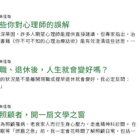
瑜的新書《父母的旅程》探討過往經歷與成長的關聯。
46 吳佳璇
些你對心理師的誤解
根深蒂固，許多人期望心理師能提供直接建議，但專家指出，治
。書籍《你不可不知的心理治療話術》能有效澄清這些迷思，幫
理治療的真正過程及期待。
47 吳佳璇
職、退休後，人生就會變好嗎？
他的狀況是不是離開現職或提早退休就會變好，我必定反問：
？」
29 吳佳璇
照顧者，開一扇文學之窗
為照顧罹病、老衰家人而衍生身心壓力，走進精神科診間。 在
失眠等「燃眉之急」前，我一定會花時間了解照顧日常，包括求
狀態的認知、照顧資源（人力、物力）、以