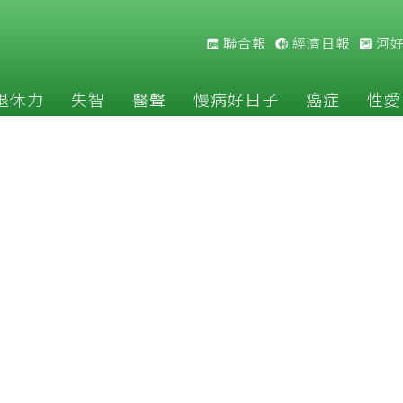
聯合報
經濟日報
河
退休力
失智
醫聲
慢病好日子
癌症
性愛