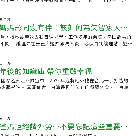
她娘家的親人，都越來越不放心。 新冠疫情前，師母曾告訴
36 吳佳璇
媽媽形同沒有伴！該如何為失智家人做
就醫，被救護車送去我曾經求學、工作多年的醫院。然因觀看角
，必須回到護理站，逐一
溫、血壓等數據，並記錄各種治療處置。如
33 吳佳璇
年後的知識庫 帶你重啟幸福
的國際名廚江振誠宣布，2024年底將結束他在台北一手打造的
灣最難訂位」的餐廳久矣，一直無緣
江振誠退引的報導中，得知這裡是「
06 吳佳璇
爸媽拒絕請外勞…不要忘記這些重要協
太怎麼沒來？」病人還沒入座，我已開始發問。