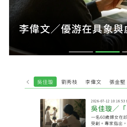
李偉文／優游在具象與
偕
洪子仁
吳佳璇
劉秀枝
李偉文
張金堅
2026-07-12 10:16:
吳佳璇／「
一名60歲婦女在
許多成年人
受創。專家指出