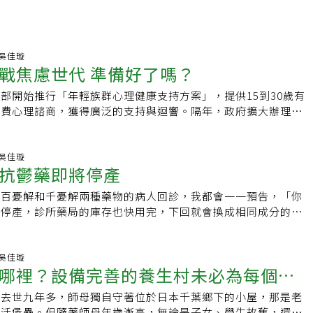
22 吳佳璇
戰焦慮世代 準備好了嗎？
部開始推行「年輕族群心理健康支持方案」，提供15到30歲有
免費心理諮商，獲得廣泛的支持與迴響。隔年，政府擴大辦理，
億3600萬元，更將服務族群延伸到45歲
19 吳佳璇
抗鬱藥即將停產
用百憂解和千憂解兩種藥物的病人回診，我都會一一預告，「你
將停產，診所藥局的庫存也快用完，下回就會換成相同成分的學
 病人聽完說明，多半關心非原廠出品的學名藥，效
49 吳佳璇
哪裡？設備完善的養生村未必為每個人
授去世九年多，師母獨自守著位於日本千葉鄉下的小屋，那是老
生活堡壘。但隨著師母年歲漸高，無論是子女、學生故舊，還是