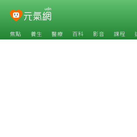
焦點
養生
醫療
百科
影音
課程