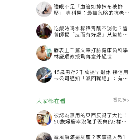
睡眠不足「血管如擰抹布被擠
壓」 專科醫：最被忽略的抗老方
法
吃飯時喝水稀釋胃酸不消化？營
養師揭「反而有好處」某些族群
才要禁
發表上千篇文章打臉健康偽科學
林慶順教授驚傳意外過世
45歲男存2千萬提早退休 接信用
卡公司通知「淚回職場」：有錢
也碰壁
看更多
大家都在看
被認為無用的東西反幫了大忙！
50歲婦慶幸沒隨手丟棄的3樣物
品
電風扇滿是灰塵？家事達人教1