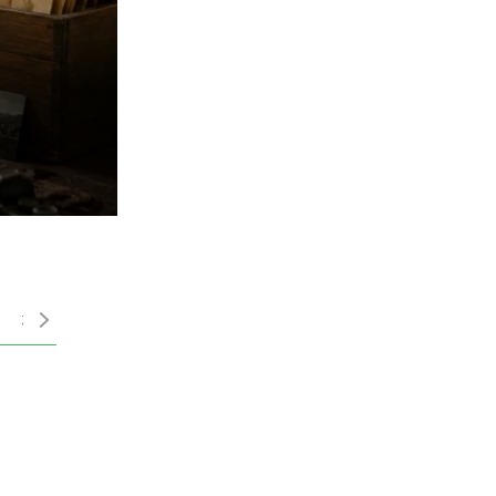
吳佳璇／「不幸的
成年人仍在尋找童
楊定一
楊志良
許金川
陳光超
優照護