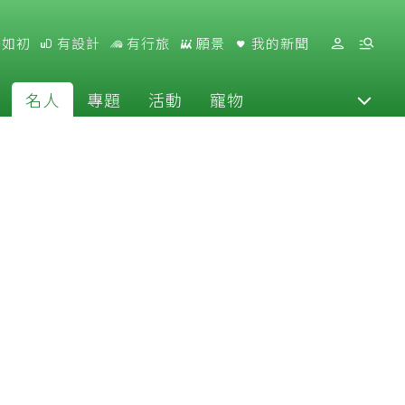
好如初
有設計
有行旅
願景
我的新聞
名人
專題
活動
寵物