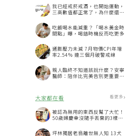
我已經戒菸戒酒，也開始運動，
三高數值都正常了，為什麼還不
能停藥？
吃飯喝水能減重？「喝水黃金時
間點」曝，喝錯時機反而吃更多
通膨壓力未減 7月物價CPI年增
率2.54% 連三個月破警戒線
親人臨終不知道該說什麼？安寧
醫師：陪伴比完美告別更重要，
4句話值得及早說出口
看更多
大家都在看
被認為無用的東西反幫了大忙！
50歲婦慶幸沒隨手丟棄的3樣物
品
坪林獨居老翁離世無人知 13犬