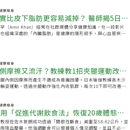
13 健康瘦身
實比皮下脂肪更容易減掉？ 醫師揭5日常
罕（Amir Khan）經常在社群媒體分享健康知識，在一段影片
積在組織深處的「內臟脂肪」是健康的隱形殺手，與心血管疾
病高度相關，他也強調，多餘的內臟脂肪其實比皮下脂肪更容易
規律運動來消除。
04 健康瘦身
側摩擦又流汗？教練教1招夾腿運動改善
大腿內側因摩擦而產生不適成為普遍困擾。日本瑜伽教練高木沙
實腿部
躺姿運動，透過夾腿動作強化內收肌群，每次10下即可改善線
14 健康瘦身
採用「促進代謝飲食法」恢復20歲體態、
教授佐佐木敦朗成功透過「間歇性斷食」減重至58-62公斤，並
免吃了
停用降血壓藥。他強調斷食可以根據個人情況調整，並且不必勉