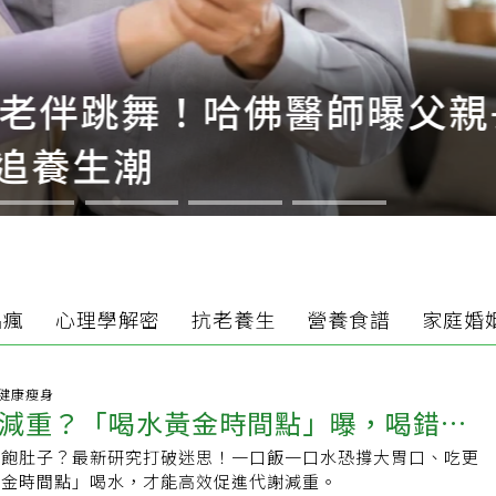
和老伴跳舞！哈佛醫師曝父親
追養生潮
品瘋
心理學解密
抗老養生
營養食譜
家庭婚
39 健康瘦身
減重？「喝水黃金時間點」曝，喝錯時
填飽肚子？最新研究打破迷思！一口飯一口水恐撐大胃口、吃更
多
黃金時間點」喝水，才能高效促進代謝減重。