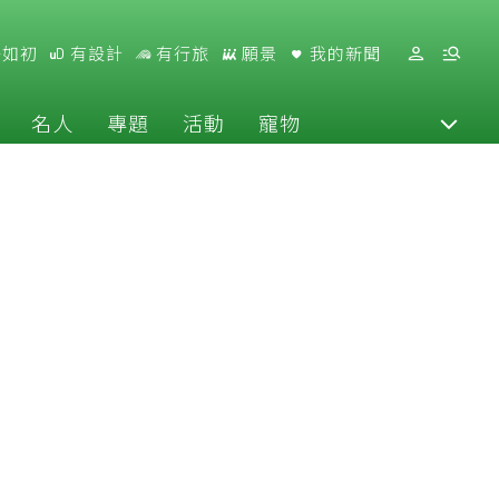
好如初
有設計
有行旅
願景
我的新聞
名人
專題
活動
寵物