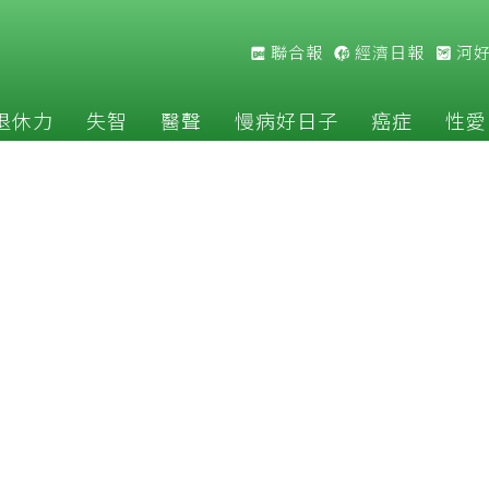
聯合報
經濟日報
河
退休力
失智
醫聲
慢病好日子
癌症
性愛