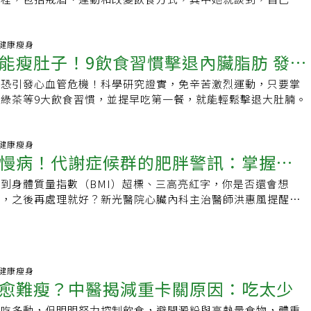
純素飲食。
39 健康瘦身
能瘦肚子！9飲食習慣擊退內臟脂肪 發酵
肪恐引發心血管危機！科學研究證實，免辛苦激烈運動，只要掌
綠茶等9大飲食習慣，並提早吃第一餐，就能輕鬆擊退大肚腩。
56 健康瘦身
慢病！代謝症候群的肥胖警訊：掌握減
到身體質量指數（BMI）超標、三高亮紅字，你是否還會想
」，之後再處理就好？新光醫院心臟內科主治醫師洪惠風提醒，
問題，過多脂肪會持續釋放有害物質，讓身體長期處於慢性發炎
壓、糖尿病、高血脂與脂肪肝等風險，嚴重時甚至可能引發心肌
10 健康瘦身
愈難瘦？中醫揭減重卡關原因：吃太少
少吃多動，但明明努力控制飲食，避開澱粉與高熱量食物，體重