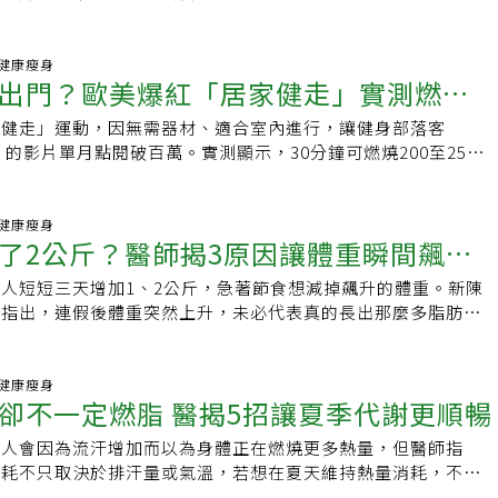
健康飲食習慣。
15 健康瘦身
出門？歐美爆紅「居家健走」實測燃脂
家健走」運動，因無需器材、適合室內進行，讓健身部落客
不傷膝蓋
 Jo」的影片單月點閱破百萬。實測顯示，30分鐘可燃燒200至250
友好，使其成為減重及放鬆壓力的理想選擇。
23 健康瘦身
了2公斤？醫師揭3原因讓體重瞬間飆
人短短三天增加1、2公斤，急著節食想減掉飆升的體重。新陳
脂肪
菁指出，連假後體重突然上升，未必代表真的長出那麼多脂肪，
「假性發胖」現象。
39 健康瘦身
卻不一定燃脂 醫揭5招讓夏季代謝更順暢
少人會因為流汗增加而以為身體正在燃燒更多熱量，但醫師指
消耗不只取決於排汗量或氣溫，若想在夏天維持熱量消耗，不如
、重量訓練、補充水分、攝取蛋白質與選擇原型食物等習慣著