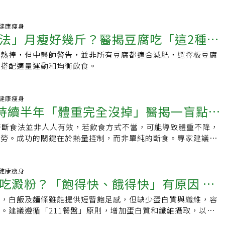
15 健康瘦身
法」月瘦好幾斤？醫揭豆腐吃「這2種最
受熱捧，但中醫師警告，並非所有豆腐都適合減肥，選擇板豆腐
氣有妙招
且搭配適量運動和均衡飲食。
51 健康瘦身
法持續半年「體重完全沒掉」醫揭一盲點：
時斷食法並非人人有效，若飲食方式不當，可能導致體重不降，
不下來
疲勞。成功的關鍵在於熱量控制，而非單純的斷食。專家建議應
適合的減重方式。
04 健康瘦身
吃澱粉？「飽得快、餓得快」有原因 營
出，白飯及麵條雖能提供短暫飽足感，但缺少蛋白質與纖維，容
質才是關鍵
。建議遵循「211餐盤」原則，增加蛋白質和纖維攝取，以達到
。