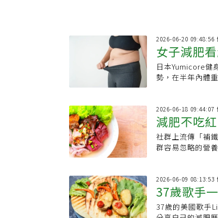
手。
2026-06-20 09:48:
女子減肥看
日本Yumicor
靠節食運動
勢，在半年內體重
節食，重在調整
2026-06-18 09:44:
減肥不吃紅
社群上流傳「補
群容易忽略的營
足，出現疲倦、
好」，若長期過
成人每日攝取量上
2026-06-09 08:13:
37歲歌手
37歲的美國歌手
食菜單
分享自己的減肥