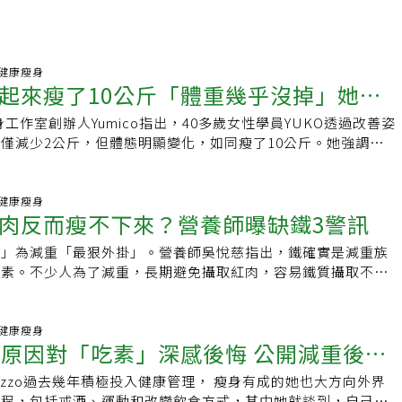
56 健康瘦身
起來瘦了10公斤「體重幾乎沒掉」她不
e健身工作室創辦人Yumico指出，40多歲女性學員YUKO透過改善姿
而是姿勢
僅減少2公斤，但體態明顯變化，如同瘦了10公斤。她強調不需
骨骼排列，以達健康曲線。
07 健康瘦身
肉反而瘦不下來？營養師曝缺鐵3警訊
鐵」為減重「最狠外掛」。營養師吳悅慈指出，鐵確實是減重族
養素。不少人為了減重，長期避免攝取紅肉，容易鐵質攝取不
降低運動表現，甚至影響代謝效率等狀況，但鐵並非「補愈多愈
量補充，恐導致「鐵中毒」風險。建議補鐵以食物來源為優先，
限為40毫克。
53 健康瘦身
一原因對「吃素」深感後悔 公開減重後飲
Lizzo過去幾年積極投入健康管理， 瘦身有成的她也大方向外界
歷程，包括戒酒、運動和改變飲食方式，其中她就談到，自己放