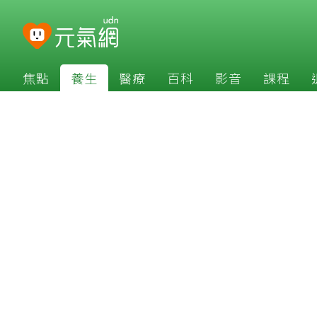
焦點
養生
醫療
百科
影音
課程