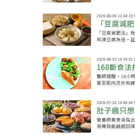
2026-08-06 11:04:
「豆腐減肥
「豆腐減肥法」
好」，消脹
和凍豆腐為佳，
2026-08-03 10:34:
168斷食
醫師提醒，16小
這樣當然瘦
甚至肌肉流失和
依自身情況選擇
2026-07-28 10:48:
肚子餓只想
營養師黃意涵指
養師揭蛋白
易導致飢餓感回降
穩定的飲食效果