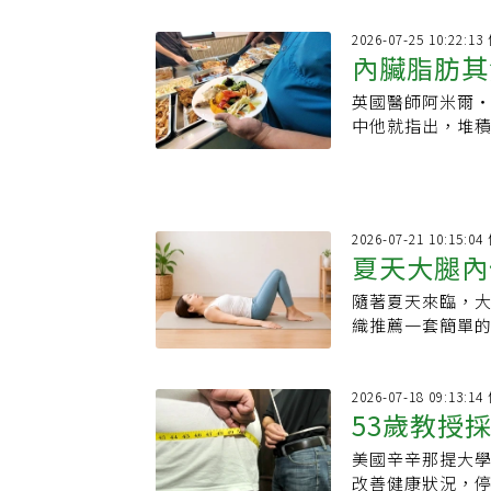
2026-07-25 10:22:
內臟脂肪其
英國醫師阿米爾・
習慣是關鍵
中他就指出，堆
病、第二型糖尿
透過調整飲食與
2026-07-21 10:15:
夏天大腿內
隨著夏天來臨，
悶熱還能緊
織推薦一套簡單的
條與舒適度。
2026-07-18 09:13:
53歲教授
美國辛辛那提大學
降血壓藥也
改善健康狀況，