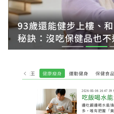
93歲還能健步上樓、
秘訣：沒吃保健品也不
食
生活智慧王
健康瘦身
運動健身
保健食
2026-08-06 16:47:
吃飯喝水能
邊吃飯邊喝水能
機反而吃更
多，唯有把握「