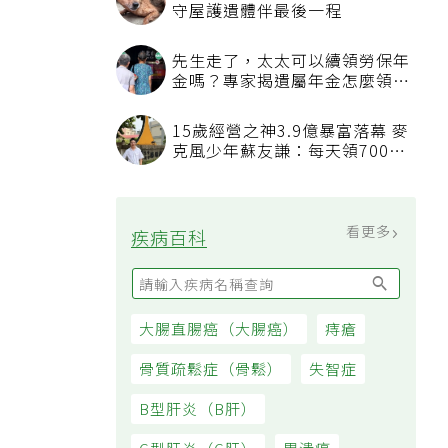
守屋護遺體伴最後一程
先生走了，太太可以續領勞保年
金嗎？專家揭遺屬年金怎麼領，
看順位還要看資格
15歲經營之神3.9億暴富落幕 麥
克風少年蘇友謙：每天領700元
過日子
看更多
疾病百科
大腸直腸癌（大腸癌）
痔瘡
骨質疏鬆症（骨鬆）
失智症
B型肝炎（B肝）