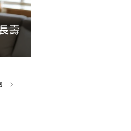
長壽
黏貼掛勾別只拿來
也能省空間
姻