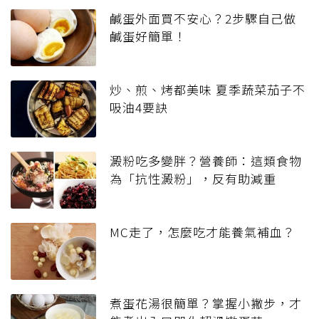
鹹蛋外面買不安心？2步驟自己做
鹹蛋好簡單！
炒、煎、烤都美味 夏季蔬菜茄子不
吸油4要訣
澱粉吃多變胖？營養師：這類食物
為「抗性澱粉」，反有助減重
MC走了，怎麼吃才能養氣補血？
煮蛋花湯很簡單？掌握小撇步，才