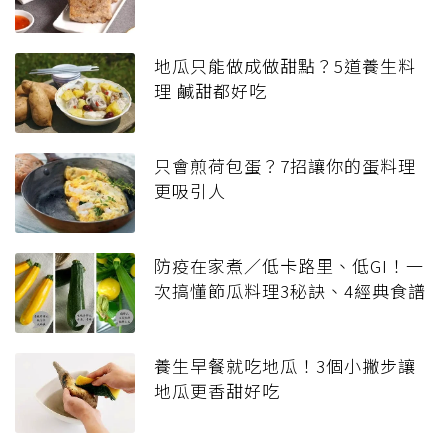
地瓜只能做成做甜點？5道養生料
理 鹹甜都好吃
只會煎荷包蛋？7招讓你的蛋料理
更吸引人
防疫在家煮／低卡路里、低GI！一
次搞懂節瓜料理3秘訣、4經典食譜
養生早餐就吃地瓜！3個小撇步讓
地瓜更香甜好吃