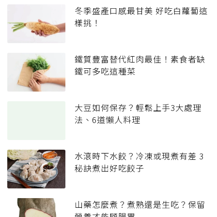
冬季盛產口感最甘美 好吃白蘿蔔這
樣挑！
鐵質豐富替代紅肉最佳！素食者缺
鐵可多吃這種菜
大豆如何保存？輕鬆上手3大處理
法、6道懶人料理
水滾時下水餃？冷凍或現煮有差 3
秘訣煮出好吃餃子
山藥怎麼煮？煮熟還是生吃？保留
營養才能顧腸胃