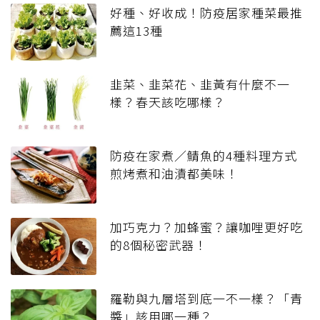
好種、好收成！防疫居家種菜最推
薦這13種
韭菜、韭菜花、韭黃有什麼不一
樣？春天該吃哪樣？
防疫在家煮／鯖魚的4種料理方式
煎烤煮和油漬都美味！
加巧克力？加蜂蜜？讓咖哩更好吃
的8個秘密武器！
羅勒與九層塔到底一不一樣？「青
醬」該用哪一種？