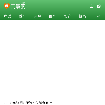
焦點
養生
醫療
百科
影音
課程
退休
udn
/
元氣網
/
作家
/
台灣好食材