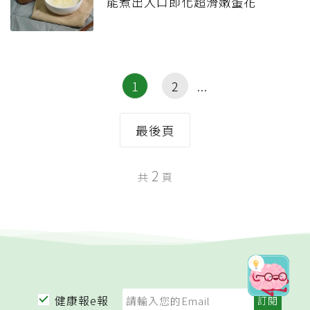
能煮出入口即化超滑嫩蛋花
1
2
最後頁
2
共
頁
健康報e報