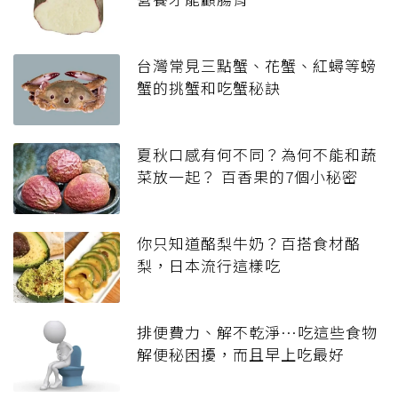
台灣常見三點蟹、花蟹、紅蟳等螃
蟹的挑蟹和吃蟹秘訣
夏秋口感有何不同？為何不能和蔬
菜放一起？ 百香果的7個小秘密
你只知道酪梨牛奶？百搭食材酪
梨，日本流行這樣吃
排便費力、解不乾淨…吃這些食物
解便秘困擾，而且早上吃最好