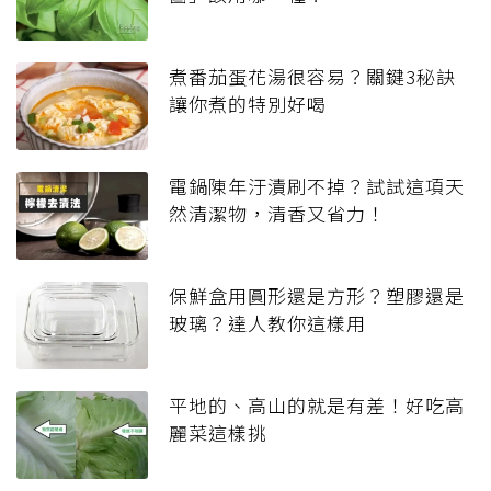
煮番茄蛋花湯很容易？關鍵3秘訣
讓你煮的特別好喝
電鍋陳年汙漬刷不掉？試試這項天
然清潔物，清香又省力！
保鮮盒用圓形還是方形？塑膠還是
玻璃？達人教你這樣用
平地的、高山的就是有差！好吃高
麗菜這樣挑