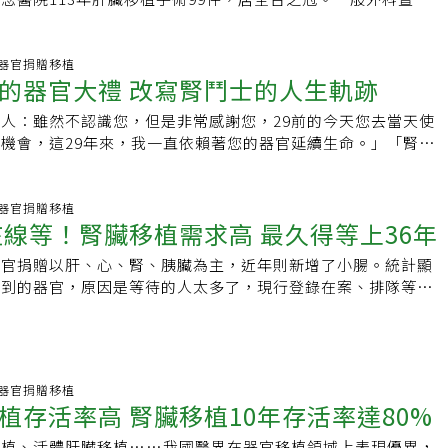
李韋鋒指出，器官來源不足始終是移植最大挑戰，高雄長庚推動
術，將肝臟一分為二，右葉移植給成人，左葉移植給兒童或體型
植的成人以末期肝硬化、急性肝衰
:59 器官捐贈移植
的器官大禮 改寫腎鬥士的人生軌跡
兒童多因膽道閉鎖或代謝性疾病。然而器官來源不足，不少重症
，病情惡化而錯失治癒契機。 高雄長庚肝臟移植團隊因
人：雖然不認識您，但是非常感謝您，29前的今天您去當天使
道路，以分肝移植技術將一枚捐贈肝臟分為兩部分，右葉移植給
機會，這29年來，我一直依賴著您的器官延續生命。」「腎鬥
植給兒童或體型較小患者，讓一份大愛延續兩條生命，大幅提升
6月5日視為重生日，每年這天均在臉書感謝
體肝臟移植」透過術前減敏治療與血漿置換方式，讓患者在移植
:18 器官捐贈移植
團隊亦引進「兩階段活體肝臟移植技術
人在線等！腎臟移植需求高 最久得等上36年
D）」，有效解決捐贈者肝臟容積不足的問題，擴大捐贈者資格，讓
更多病人得以受惠。 腎臟移植No.1 台北榮總／活體
器官捐贈以肝、心、腎、胰臟為主，近年則新增了小腸。統計顯
等到的器官，原因是等待的人太多了，現行登錄在案、排隊等候
，但每年大體捐贈平均僅250顆，如果真想全
:21 器官捐贈移植
植存活率高 腎臟移植10年存活率達80%
移植、活體肝臟移植……我國醫界在器官移植領域上表現優異，