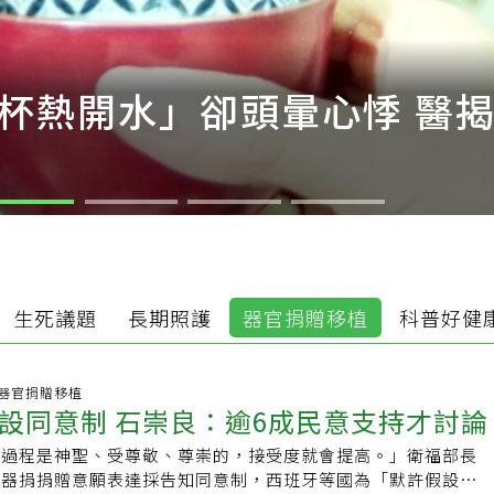
杯熱開水」卻頭暈心悸 醫揭
生死議題
長期照護
器官捐贈移植
科普好健
:45 器官捐贈移植
設同意制 石崇良：逾6成民意支持才討論
捐過程是神聖、受尊敬、尊崇的，接受度就會提高。」衛福部長
內器捐捐贈意願表達採告知同意制，西班牙等國為「默許假設同