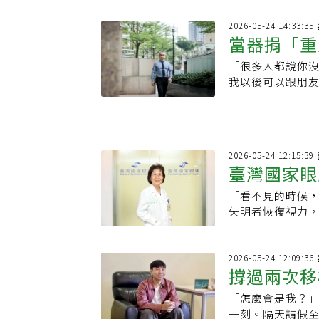
不到新人投入，
2026-05-24 14:33
當器捐「重
「很多人都說你
成了別人的
我以後可以跟朋
然而止，妻子與
動容至今。
2026-05-24 12:15
臺灣國家眼
「看不見的時候
片捐贈角膜
失明者恢復視力
院眼科特聘教授
受的痛苦，語氣
改革，希望讓更
2026-05-24 12:09
撐過兩次移
「怎麼會是我？
一刻。隔天請假