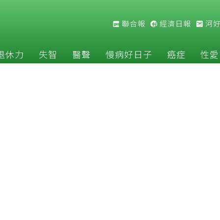
聯合報
經濟日報
河
退休力
失智
醫聲
慢病好日子
癌症
性愛