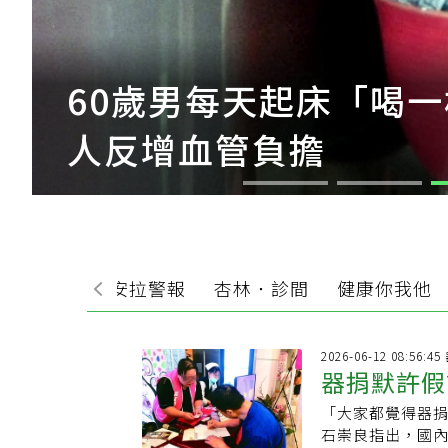
60歲男每天起床「喝一
人反增血管負擔
續ESG
食安拉警報
杏林．診間
健康你我他
2026-06-12 08:56
器捐默許假
「大家都覺得器
石崇良指出，國