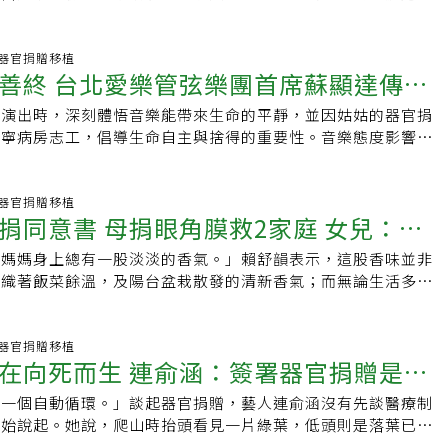
候群。為了活下去，曾夢想能駕駛戰鬥機衝上雲霄的他，接受了
）移植；一年後，卻遇到移植物抗宿主疾病（GvHD）與黴菌
迅速崩潰，最終被迫插上呼吸器，在病榻上度日如年。
:14 器官捐贈移植
善終 台北愛樂管弦樂團首席蘇顯達傳遞
房演出時，深刻體悟音樂能帶來生命的平靜，並因姑姑的器官捐
安寧病房志工，倡導生命自主與捨得的重要性。音樂態度影響生
人感受生命之美。
:57 器官捐贈移植
捐同意書 母捐眼角膜救2家庭 女兒：我
，媽媽身上總有一股淡淡的香氣。」賴舒韻表示，這股香味並非
衛
交織著飯菜餘溫，及陽台盆栽散發的清新香氣；而無論生活多麼
把每一株植物照料得生機盎然，還會對著花朵低聲細語：「你今
她總是說植物是有靈性的，只要你溫柔對待，它就會開出最燦爛
母親罹癌過世時，更捐獻眼角膜幫助了兩個家庭重見光明，代替
:40 器官捐贈移植
在向死而生 連俞涵：簽署器官捐贈是我
世界。
是一個自動循環。」談起器官捐贈，藝人連俞涵沒有先談醫療制
t
開始說起。她說，爬山時抬頭看見一片綠葉，低頭則是落葉已經
，「而新枒與落葉，其實都來自同一棵樹。」