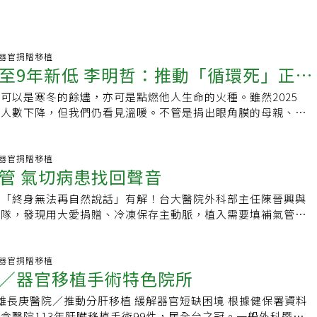
:28 器官捐贈移植
至9年新低 李明哲：推動「循環死」正名
可以是寒冬的餘燼，亦可是點燃他人生命的火種。雖然2025
大愛
贈人數下降，但我們仍看見溫暖。不管是捐出眼角膜的母親、歷
植的青年，或那道一年只開啟兩次的「重生門」，都代表著無名
下的祝福。我們希望還原器官捐贈最真實的樣貌，呈現最純粹的
每一次捐贈，都是英雄們用生命說著「我把愛留下來了！」
:17 器官捐贈移植
管 氣切病患找回聲音
者「終身無法再自然說話」有解！台大醫院外科部主任陳晉興與
團隊，發現用大愛捐贈、冷凍保存主動脈，植入需要填補氣管病
生長出類似氣管的血管、纖毛細胞及軟骨，患者的說
:38 器官捐贈移植
／器官移植手術特色院所
念醫院113年肝臟移植手術99件，居全台之冠。一般外科暨器