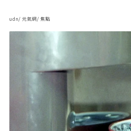
udn
/
元氣網
/
焦點