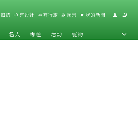
好如初
有設計
有行旅
願景
我的新聞
名人
專題
活動
寵物