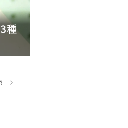
3種
兒邀84歲寡母搬
月後幻滅心寒
康