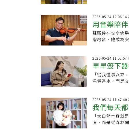
細胞分化不良症
造血幹細胞（骨髓
感染，讓肺功能
2026-05-24 12:06
用音樂陪伴
蘇顯達在安寧病
姑姑的捨得
贈啟發，他成為
命高度，讓更多
2026-05-24 11:52
早早簽下器
「從我懂事以來
的媽媽很前
名貴香水，而是
忙碌，母親總能
天好漂亮喔！」
的樣貌。5年前，
2026-05-24 11:47
我們每天都
她繼續看花、看
「大自然本身就
的To do lis
度，而是從森林
化成腐土與養分