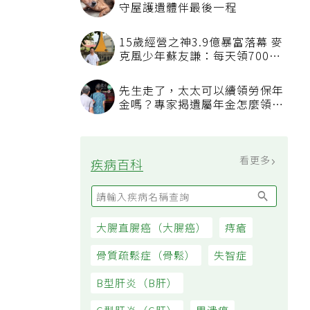
守屋護遺體伴最後一程
15歲經營之神3.9億暴富落幕 麥
克風少年蘇友謙：每天領700元
過日子
先生走了，太太可以續領勞保年
金嗎？專家揭遺屬年金怎麼領，
看順位還要看資格
看更多
疾病百科
大腸直腸癌（大腸癌）
痔瘡
骨質疏鬆症（骨鬆）
失智症
B型肝炎（B肝）