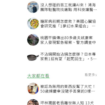
沒人想碰的苦工就讓AI來！鴻海
團隊駐醫院找痛點 用科技讓醫療
更有溫度
糖尿病前期怎麼救？美國心臟協
會研究推「1夢幻水果組合」 酪
梨加它改善血管功能
桃園平鎮傳出80多歲夫弒妻案
家人發現緊急報案、警方調查中
不沾鍋開始沾鍋怎麼辦？日本專
家教1招有望「起死回生」，5情
況該換新
看更多
大家都在看
被認為無用的東西反幫了大忙！
50歲婦慶幸沒隨手丟棄的3樣物
品
坪林獨居老翁離世無人知 13犬