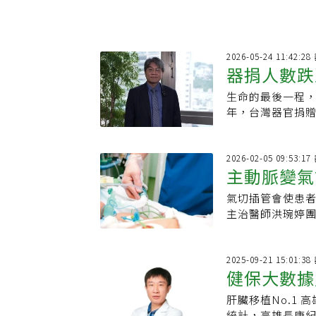
2026-05-24 11:42
器捐人數跌
生命的最後一程，
接住每一份
年，台灣器官捐
經骨髓與肺臟移
英雄們用生命寫
利他精神，因為
2026-02-05 09:53
主動脈變氣
氣切插管會使患
主治醫師洪琬婷
人，可在其體內
2025-09-21 15:01
健保大數據
肝臟移植No.1 高雄長庚醫院／推動分肝移植 緩解器官短缺困境 根據健保署資料
統計，高雄長庚紀