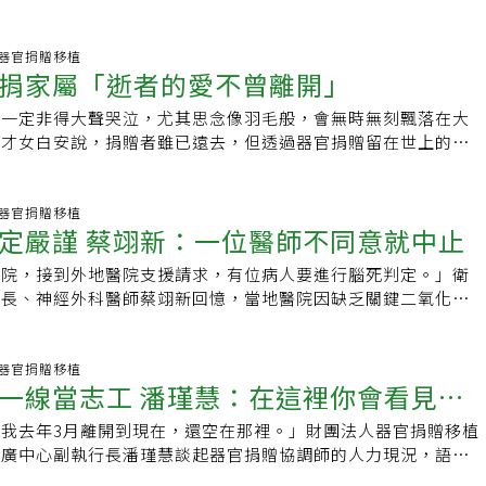
反對就是默許同意捐贈，國內若要邁向默許假設同意制，須有超
的民意基礎與社會接受度，且多數人願意簽署器官捐贈同意書，才
:20 器官捐贈移植
捐家屬「逝者的愛不曾離開」
不一定非得大聲哭泣，尤其思念像羽毛般，會無時無刻飄落在大
作才女白安說，捐贈者雖已遠去，但透過器官捐贈留在世上的愛
羽毛般輕柔而堅定地陪伴著家屬，讓生命與想念繼續延續。
:57 器官捐贈移植
定嚴謹 蔡翊新：一位醫師不同意就中止
醫院，接到外地醫院支援請求，有位病人要進行腦死判定。」衛
院長、神經外科醫師蔡翊新回憶，當地醫院因缺乏關鍵二氧化碳
捐贈協調師扛著沉重設備，驅車三十多公里趕赴支援，只為完成
要的「呼吸中止測試」。
:55 器官捐贈移植
一線當志工 潘瑾慧：在這裡你會看見人
我去年3月離開到現在，還空在那裡。」財團法人器官捐贈移植
樣子
推廣中心副執行長潘瑾慧談起器官捐贈協調師的人力現況，語氣
出，目前全台多家醫學中心持續招募器官捐贈協調師，卻始終等