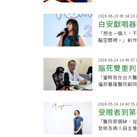
意制」，未表達
過60%到70%
可能開啟討論。
2026-06-10 09:34
白安獻唱器
「想念一個人，
腦空間裡。」創
與想念，依然像
2026-05-24 14:49
腦死雙重判
「當時我在台大
福部基隆醫院副
鋼瓶，他與器官
器官捐贈前最重
2026-05-24 14:40
受贈者到第
「醫院那個缺，從
性最良善的
登錄及病人自主
難掩憂心。她指