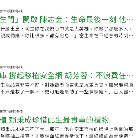
這不只是醫護缺工，更是攸關生命延續的重要崗位正面臨斷層。
:35 器官捐贈移植
生門」開啟 陳志金：生命最後一刻 他們
沒什麼出息，可是你在我們心中就是大英雄。你救了那麼多人，
英雄
友親戚們講，你比很多人都有出息。」當生命在不經意的時刻戛
丈夫道別時的話，讓奇美醫院神經科系加護病房主任陳志金醫師
:39 器官捐贈移植
庫 撐起移植安全網 胡芳蓉：不浪費任一
，生活品質非常不好，對照顧者而言也是沉重負擔。如果能幫助
，不只是救了一個人，更可能是幫助了一整個家庭。」台大醫學
、臺灣國家眼庫醫學主管胡芳蓉談起角膜病變患者及家屬長期承
中滿是不捨。也正因如此，她多年來持續投入國家眼庫的建置與
多角膜盲患者重見光明。
:36 器官捐贈移植
植 賴秉成珍惜此生最貴重的禮物
」賴秉成永遠忘不了大二那年，他在空軍官校的操場上昏倒的那
至醫院抽血檢查，才發現血紅素異常低下，最終確診為骨髓造血