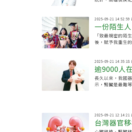
官移植中心主任
「分肝移植」技
小患者，緩解器官短缺困境。 台灣等待肝臟移
2025-09-21 14:52
一份陌生人
竭與肝癌為主，
患者因等待捐贈時間過長
「致最親密的陌生
此走出一條新的
後，賦予我重生的
成人，左葉則移
士」李盈達將每年
器官使用率。 除了分肝手術，高雄長庚也持續在活體肝移植技術上創新，包括
「血型不相容活
2025-09-21 14:35
後的存活率和血型相容移植相當。 此外
逾9000
（LD-RAPI
長久以來，我國
示，腎臟是最難
人數近9,000人
2025-09-21 12:14
台灣器官移
心臟移植、腎臟