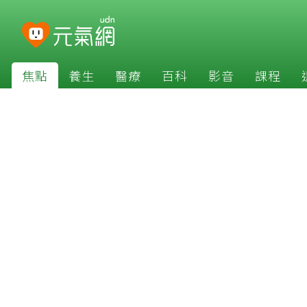
焦點
養生
醫療
百科
影音
課程