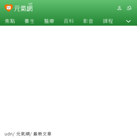
焦點
養生
醫療
百科
影音
課程
退休
udn
/
元氣網
/
最新文章