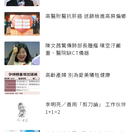
高醫附醫抗肝癌 送篩檢進高屏偏鄉
陳文茜驚傳肺部長腫瘤 嘆空汙嚴
重、醫院缺CT儀器
高齡產婦 別為愛美犧牲健康
李明亮／善用「剪刀論」 工作伙伴
1+1>2