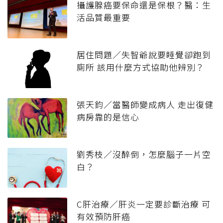
攝護腺癌要保命還是保根？醫：生
活品質最重要
居住問題／失智爺說要睡覺卻跑到
廁所 該用什麼方式協助他辨別？
張天鈞／當醫師變成病人 走出復健
病房靠的是信心
劉秀枝／沒醉倒，怎麼腦子一片空
白？
C肝治療／肝炎一定要診斷治療 可
有效預防肝癌