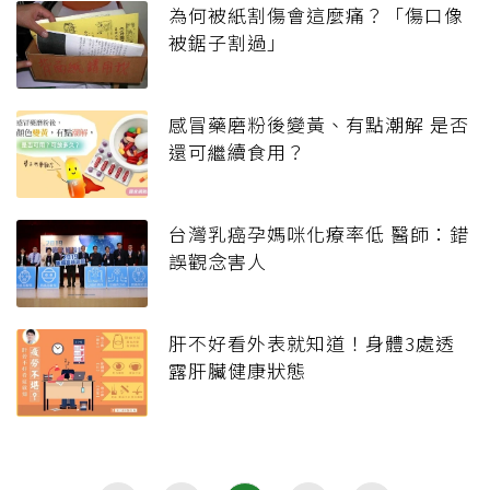
為何被紙割傷會這麼痛？「傷口像
被鋸子割過」
感冒藥磨粉後變黃、有點潮解 是否
還可繼續食用？
台灣乳癌孕媽咪化療率低 醫師：錯
誤觀念害人
肝不好看外表就知道！身體3處透
露肝臟健康狀態