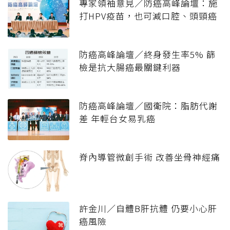
專家領袖意見／防癌高峰論壇：施
打HPV疫苗，也可減口腔、頭頸癌
防癌高峰論壇／終身發生率5% 篩
檢是抗大腸癌最關鍵利器
防癌高峰論壇／國衛院：脂肪代謝
差 年輕台女易乳癌
脊內導管微創手術 改善坐骨神經痛
許金川／自體B肝抗體 仍要小心肝
癌風險