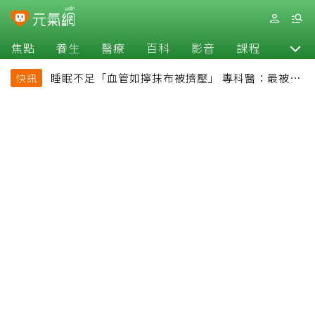
焦點
養生
醫療
百科
影音
課程
退休
睡眠不足「血管如擰抹布被擠壓」 專科醫：最被忽
快訊
略的抗老方法