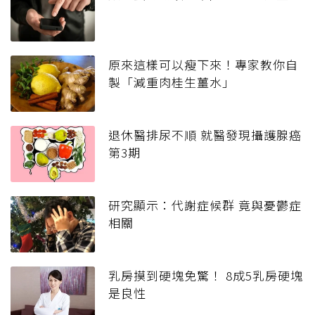
原來這樣可以瘦下來！專家教你自
製「減重肉桂生薑水」
退休醫排尿不順 就醫發現攝護腺癌
第3期
研究顯示：代謝症候群 竟與憂鬱症
相關
乳房摸到硬塊免驚！ 8成5乳房硬塊
是良性