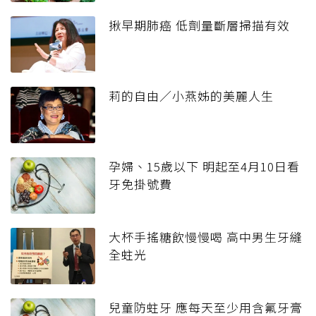
揪早期肺癌 低劑量斷層掃描有效
莉的自由／小燕姊的美麗人生
孕婦、15歲以下 明起至4月10日看
牙免掛號費
大杯手搖糖飲慢慢喝 高中男生牙縫
全蛀光
兒童防蛀牙 應每天至少用含氟牙膏