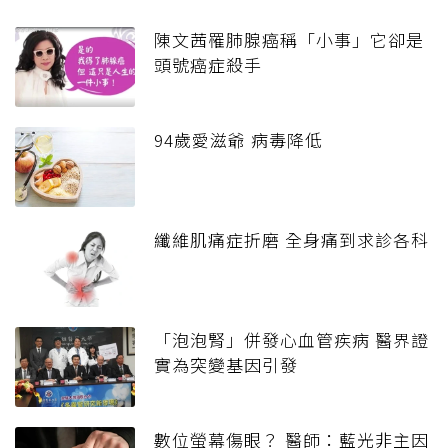
陳文茜罹肺腺癌稱「小事」它卻是
頭號癌症殺手
94歲愛滋爺 病毒降低
纖維肌痛症折磨 全身痛到求診各科
「泡泡腎」併發心血管疾病 醫界證
實為突變基因引發
數位螢幕傷眼？ 醫師：藍光非主因