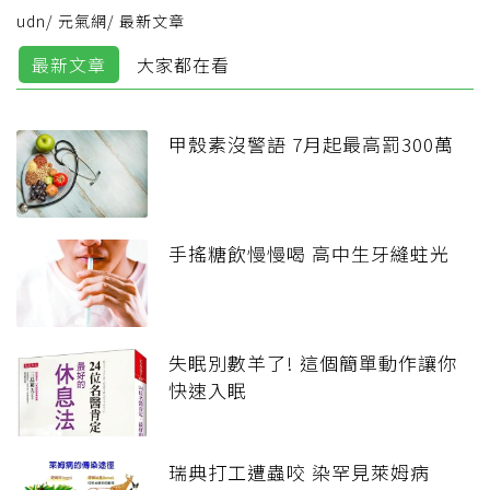
udn
/
元氣網
/
最新文章
最新文章
大家都在看
甲殼素沒警語 7月起最高罰300萬
手搖糖飲慢慢喝 高中生牙縫蛀光
失眠別數羊了! 這個簡單動作讓你
快速入眠
瑞典打工遭蟲咬 染罕見萊姆病