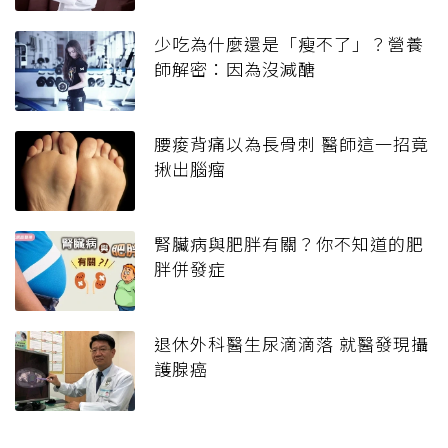
少吃為什麼還是「瘦不了」？營養
師解密：因為沒減醣
腰痠背痛以為長骨刺 醫師這一招竟
揪出腦瘤
腎臟病與肥胖有關？你不知道的肥
胖併發症
退休外科醫生尿滴滴落 就醫發現攝
護腺癌