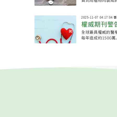
買到用植物肉製成
材有很大的差異，
添加多種添加劑，
白質的來源，健康
（Potassium so
近似真肉的食物，
鹽的食品，對於目
或糖分。李佩芬說，
得見、吃得出的真
醋酸（Acetates &
加物，若是過量攝
注意減少攝取量與
20%，也就是36
北市立關渡醫院院
erythorbat
易消化不良或腹脹
2025
民，也會考量其國
食品族群加快28%
權威期刊警
關，風險集中在特
的食物，以不同比
一般健康人。國人
有一餐以超加工食
（GRAS）」。2
劑幫助塑形，包括
人的健康狀況尋求
社會，要完全避免
全球最具權威的醫學
曝這樣吃壽命
Communicat
玉米糖膠等，來保
步則是「正餐先吃
每年造成約1500
果顯示，防腐劑攝
加增稠劑的食物，
不辣等超加工配料
普通的「茶色食物
症風險相關的防腐
良的人，不要過量
取，有助抗氧化和
的壽命。一餐「全
與糖尿病風險上升
潤的口感，植物肉
愈上癮，英國研究
午，常見的組合是
磷酸、維生素C與
以增加香氣與濕潤度
工食品的油、糖、
醫師谷本哲也警告
專家指出，防腐劑
克，若過量攝取，
成年人，小孩接觸
過量攝取加工肉、
已與原始食材差距
於omega-6脂
成年孩童攝取超加
症、心臟病風險增
與防腐劑組合而成
炎，提高心血管疾
加工食品為「熱狗
工肉列為「一級致
熱狗、冷凍即食餐
是灰灰白白的，若
較沒有健康飲食的
大腸癌風險就會增
長期攝取這類食品
黃色色素，都經常
習慣，也會增加未
洋芋片。長期追蹤
進一步關注其中防
力不集中、過動、
症與心臟病死亡率
腸道健康？除了化
如甜菜根、紅麴等
手除了加工肉，紅
像是乳酸鏈球菌素(
壓、腎臟病等調查發
克紅肉的人，罹患
這類抗菌物質不僅
重量的植物肉，鈉
危機。研究顯示，
道菌群在營養代謝
性病。因為植物肉