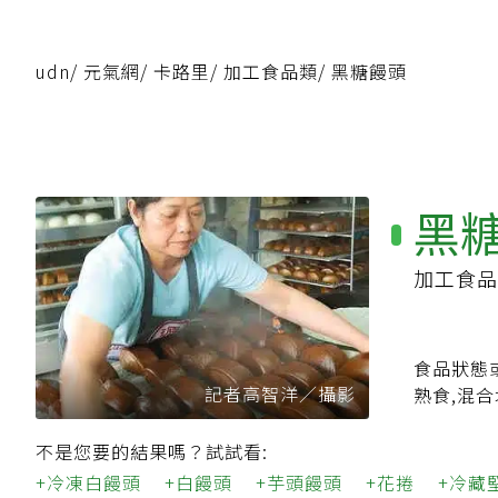
udn
/
元氣網
/
卡路里
/
加工食品類
/
黑糖饅頭
黑
加工食品
食品狀態
記者高智洋／攝影
熟食,混
不是您要的結果嗎？試試看:
冷凍白饅頭
白饅頭
芋頭饅頭
花捲
冷藏