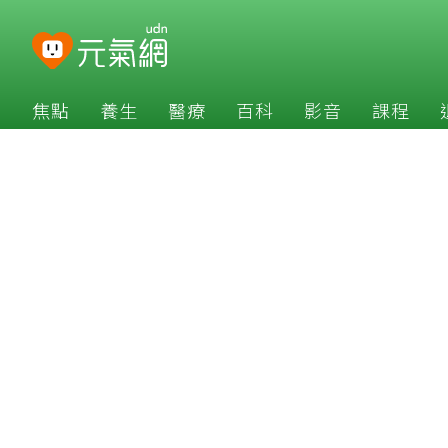
焦點
養生
醫療
百科
影音
課程