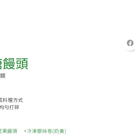
糖饅頭
類
或料理方式
合均勻打碎
堅果饅頭
冷凍銀絲卷(奶黃)