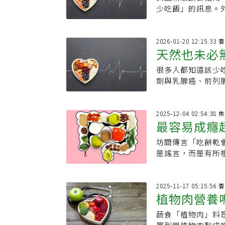
美日飲食指
酪梨富含纖維與有
食指南也是相同建
類是我一定會常備
係？．真相：堅果
少吃飯」的訊息。
每天食用酪梨能提
72公克蛋白質，平
鷹嘴豆都富含纖維
添加物攝取。 9、100%果汁．誤解：標榜100%等於現榨水果，營養又健康？．
只看圖也不看指引
單元不飽和脂肪與
骨雞肉，蛋白質約
程反而讓豆類更易
真相：100%果汁
之一到四分之一。
助於降低阿茲海默
最低標準。對許多
合物。沖洗豆類也
乾/麵包．誤解：
利個人健康管理。
2026
每日需求量 21%
戰。長輩不只吃不
滋養腸道菌群，但
天然也未必
粉回添麩皮製作，口
養的三大營養素占總
要，還能隨年齡增長
了」。行動不便、
裝水果，其纖維與
·吃麵包容易胖？營
白質12至20%，
項研究發現，適量
片、餅乾、含糖飲
很多人都知道該少
症與代謝健
分較高，但可沖洗
較健康？營養師揭
的根本，尤其全穀
更年輕。6.冷凍
害，可能高於一塊
劑與乳腺癌、前列
脂肪偏高，且可能
端，無論學理或實
莓果有助於提升運
下，超加工食品更
上，這些添加劑多
不建議作為每日主食
本，其國民飲食指
奇亞籽奇亞籽是 Om
菌的破壞與誘發慢
長期攝入可能透過
於製造罐頭內壁塗
飯主食類則放在最
防便秘、控制膽固
里肌肉）的健康疑
得高度關注。法國Nu
2025
塗層遷移至食物中
食指南提高蛋白質建
努力的方向。透過
最容易成癮
養成分之外的額外
醫學研究院（INSER
炎相關的免疫細胞
求，每公斤體重攝取
去。【資料來源】．《E
與芬蘭營養學者討
動，追蹤超過17
可能導致氣喘等發
提高蛋白質攝取量
坊間傳言「吃餅乾
多吃恐增失
聞資料庫
灣的條件卻大不相
加劑攝入與慢性疾病之
內襯，並設有過渡期
況長期攝取高蛋白
是謠言，而是有所
也是平價且容易取
Mathilde T
便利方式，只要盡
據，而增加肉類與
發炎，增加失智風
原型食物蛋白質，
尿病風險的研究，
建議限制應小於1
癮的超加工食品並
能吃或許不是最重
係，仍需更多研究
參考的是，新版美
失智候選人。「超
2025
食物的攝取？豆腐
期刊(The BM
植物肉營養
攝取量，以及超加
超過19.9％的熱
提供蛋白質，還保
14年。研究聚焦於
的飲食原則。「超
退化速度將提高2
偶爾吃一塊東坡肉
關，包括：．亞硝酸鈉
蔬食「植物肉」料
險
添加劑和調味劑，
過程複雜，即使使
危害可能來得更大
（Potassium 