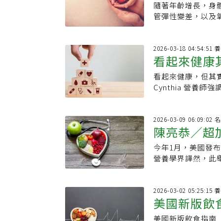
原則：詳讀營養標
但「慢性壓力」會
隨著年齡增長，身
物抗老
死亡，也提高許多慢
時，罐頭才會成為
「總碳水化合物」
化。壓力更會誘發
管彈性變差，以及
類食物，會加速皺
添加風味物質。什麼
中用來提供甜味的
行 5 分鐘的「壓
晚，與其等到體力
量少吃。1. 精製糖
《Journal of th
包裝含幾份」：份
有效降低系統性發炎
整。關鍵不在「吃
實偶爾吃點零食點
罐裝番茄所含的茄
一口氣吃了好幾份
醫師在《劉博仁營
即使吃得比較少，
2026
食中多補充綠茶、
護細胞免受損害。
糖」，都只是幫助
看起來健康
品（如培根、火腿）
康長者每日蛋白質攝
策略。【資料來源】．《ea
紅素更容易被人體
攝取份量，才是維
的研究指出，高比例
力。但問題在於，
報系新聞資料庫
事實上，多數罐頭
看起來健康，但其
食物」，吃
乏纖維與微量元素
是真正加速老化的
不會因罐裝而流失
Cynthia 營
迅速下滑。建議》 
學物理醫學與復健
唯一需要留意的是
請閱讀食品標示，
代加工肉品，購物
醫學博士最建議的
對油脂魚中的Ome
種，可以補充蛋白
證實5大「長壽飲
心血管疾病、糖尿
健康、腦部功能，並能抑制
加入調味料。 2
2026
健康壽命有很大的影
真正能做到的人並
陳亮恭／超
Analysis》的
真相：人工甜味劑
1.地中海型飲食（A
肪來源以「好的脂
也可選擇鮪魚罐頭，
菜、水果類，多吃
食（DRRD）5.
如果暫時還不能完
今年1月，美國發
蛋白質等營養素。
負擔。 4、植物
你多吃「原型食物
些抗老化營養素。根據《
營養學界譁然，此
中添加糖與鹽。不
了口感會添加許多人
魚類與健康脂肪少
適時的在每週購物
光來看，這場爭論
含有增稠劑或調味
糖」，比砂糖營養
老化是一個緩慢的
化壓力、腸道健康與肌
身體利用蛋白質的
半罐約含10公克蛋白
（精製糖）。 6
變，就有機會健康老去
道與骨骼的守護者克
吃了效果大打折扣，醫
2026
Research》
低脂肪不代表低熱量
health》．《
美國新版飲
為重要。更重要的
持足夠的肌肉量，
降約6%。這可能
解：健身族的標配
腸道微生物群的年長
識，將高齡者每日蛋
由肝臟製造、協助
等，並不是減肥食
美國新版飲食指南