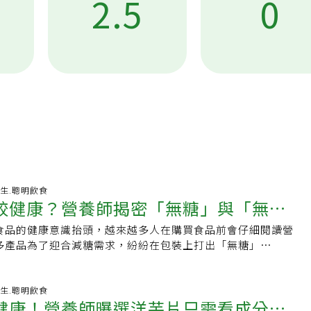
2.5
0
-06-01 07:27:14 養生.聰明飲食
較健康？營養師揭密「無糖」與「無添
食品的健康意識抬頭，越來越多人在購買食品前會仔細閱讀營
示陷阱
多產品為了迎合減糖需求，紛紛在包裝上打出「無糖」
e）與「無添加糖」（NoSugarAdded）的口號。這兩個詞在字面上
，如果沒有額外加糖，不就代表裡面沒有糖嗎？外媒
述營養師的觀點指出，這兩種標示在美國食品藥物管理局（FDA）
-04-14 01:06:17 養生.聰明飲食
健康！營養師曝選洋芋片只需看成分
著截然不同的定義。若不了解其中的差異，很容易掉入食品包