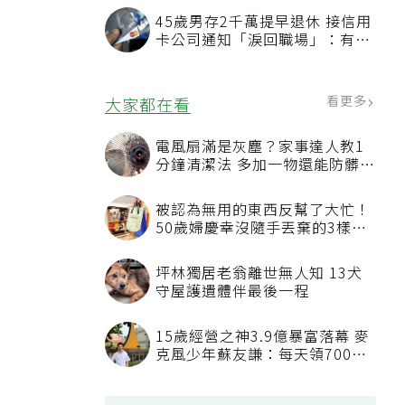
45歲男存2千萬提早退休 接信用
卡公司通知「淚回職場」：有錢
也碰壁
看更多
大家都在看
電風扇滿是灰塵？家事達人教1
分鐘清潔法 多加一物還能防髒汙
附著
被認為無用的東西反幫了大忙！
50歲婦慶幸沒隨手丟棄的3樣物
品
坪林獨居老翁離世無人知 13犬
守屋護遺體伴最後一程
15歲經營之神3.9億暴富落幕 麥
克風少年蘇友謙：每天領700元
過日子