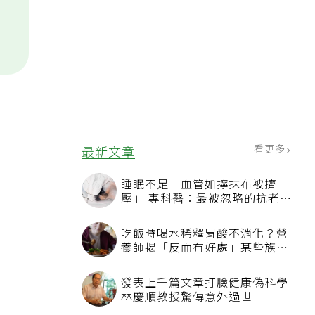
看更多
最新文章
睡眠不足「血管如擰抹布被擠
壓」 專科醫：最被忽略的抗老方
法
吃飯時喝水稀釋胃酸不消化？營
養師揭「反而有好處」某些族群
才要禁
發表上千篇文章打臉健康偽科學
林慶順教授驚傳意外過世