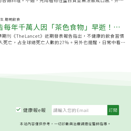
的各類料理。不過，光用植物性蛋白質並無法做成口感、外觀
而且天然食材的營養成分也相對減少，尤其過度添加糖、油、
如甜味劑、色素、香料等，超加工食品只剩下熱量、油脂、鹽
自然更加分。健康長壽不是老了才準備的事。餐桌上每一個看
rbate）．焦亞硫酸鉀（Potassium metabisulfite）．醋酸鹽與
所以植物肉得額外添加其他成分，如黏稠劑、色素、脂肪等添
前國人肥胖、高血脂、高血壓、糖尿病等慢性病盛行，更應該
若以女性每天建議攝取1800大卡為例，只要這1800大卡中的
實選擇，都在悄悄決定10年後的生活品質。（作者陳亮恭為台
amp; Acetic acid）．異抗壞血酸鈉（Sodium
取，容易造成身體負擔，恐有4大健康隱憂。1.黏（增）稠劑：
頻率。台版飲食指引符合國情各國飲食指南是針對該國的國
0大卡熱量是來自超加工食品，認知衰退的速度比低攝取超加工
長）
e）：乳腺癌風險增加21%研究指出，並非所有防腐劑都與癌症相
植物肉是由豌豆蛋白、大豆蛋白或小麥蛋白等蛋白質含量較高
-11-07 04:17:04 養生.聰明飲食
家飲食文化、食物來源、國民體型及運動生活習慣，且是針對
。不少洋芋片光100公克熱量就超過500大卡，因此只要一天中
告每年千萬人因「茶色食物」早逝！醫
定種類。這些物質多數仍被美國FDA列為「一般公認安全
率製成的加工品。因植物蛋白沒有黏稠度，必須額外添加黏稠
應參考衛福部國健署訂定的國民飲食指引，個人飲食宜針對個
品取代，基本就屬於「高危險族群」。如今在外食普及的現代
型糖尿病風險也呈現相似趨勢另一項發表在《自然-通訊(Nature
馬鈴薯澱粉、羧甲基纖維素鈉、玉米澱粉、小麥粉、海藻膠、
專業營養諮詢，方能獲得最佳飲食規畫並促進健康。
超加工食品並不容易。李佩芬建議，「少吃」是第一步；第二
期刊《TheLancet》近期發表報告指出，不健康的飲食習慣
少10年
ions)》的研究，追蹤近十萬九千名起初未罹患糖尿病的成年人。結
持植物肉的形狀，並增加體積與重量。研究發現，攝取過量添
飽」。她觀察到，現代常見便當、套餐中，也會附上熱狗、甜
萬人死亡，占全球總死亡人數的27％。另外也提醒，日常中看似
入量最高者，其2型糖尿病風險約高出近50%。其中，多種與癌
可能會造成腸胃道的刺激或不舒服，尤其有腸道過敏、消化不
，建議能不吃就不吃，改以蔬菜、水果替代，增加植化素攝
」──炸物、紅肉、加工食品與精製澱粉，正悄悄縮短現代人
劑，包括亞硝酸鈉、山梨酸鉀、焦亞硫酸鉀與醋酸類，同時也
攝取。2.植物性油脂：引起血脂、膽固醇過高為了模仿肉類滑
降低發炎。李佩芬提醒，超加工食品的設計就是希望民眾愈吃
茶色」的危機：加工肉、炸物、白飯都中招現代人忙碌的中
有關。此外，部分抗氧化劑與其他食品添加劑（例如丙酸鈣、
常會添加沙拉油、大豆油、玉米油、棕櫚油、椰子油等油脂，
顯示，約有13％的英國成年人有超加工食品成癮的現象，超加
炸雞便當、牛丼、拉麵或漢堡，顏色幾乎都是「茶色系」。但
E衍生物）也呈現相似關聯。為何防腐劑多存在於超加工食品？
。調查發現，100克市售植物肉漢堡，飽和脂肪含量高達7.1
鹽等比率都經過精準設計，能刺激大腦分泌快樂激素。相較於
，這些便利又美味的餐點，其實是高脂、高鹽、高糖的代表。
與其他食品添加物最常出現在所謂的超加工食品中。這類食品
易阻塞血管，造成肥胖。此外，沙拉油、大豆油及玉米油，屬
超加工食品的機率更高，從西班牙與美國兒童的調查顯示，未
紅肉與超加工食品，不僅導致糖尿病、高血壓與肥胖，也與癌
甚遠，通常由多種精製成分、添加糖、鹽、脂肪、香料、色素
肪酸含量高，且非常容易氧化的油脂，過量攝取容易造成身體發
工食品的量比成人多出10％，其調查還顯示，最容易上癮的超
加有關。世界衛生組織（WHO）早已將火腿、香腸、培根等加
，以提升風味並延長保存期限。常見的超加工食品包括香腸、
病的風險。3.人工色素：造成過敏、過動植物蛋白的顏色通常
、香腸」，第二名為餅乾。李佩芬呼籲，小孩相對於成人，比
癌物」。研究顯示，每天吃50克（約一根香腸或兩片培根），
、包裝湯品、洋芋片、含糖飲料與甜味早餐穀片。研究顯示，
要像真正的肉類，得添加色素，如人工紅色色素、藍色色素或
概念，也可能因為攝取量高，且養成從小就愛吃超加工食品的
加18％。同樣值得注意的還有超加工食品，像是泡麵、麵包、
與肥胖、心血管疾病及2型糖尿病風險上升有關，而最新研究則
使用在植物肉的製程。研究發現，長期食用會出現過敏、注意
來成為認知功能退化的候選人。
研究發現，這類食物吃得多的人，全因死亡率高出約4％，非癌
腐劑對腸道菌群與代謝健康的潛在影響。防腐劑可能如何影響
自制力差等問題。建議選擇由天然來源色素製成的植物肉，例
甚至高出9％。不只是「吃太油」：紅肉與白飯也可能是隱藏殺
學防腐劑，食品工業也使用天然抗菌物質來抑制微生物生長，
取代人工色素，可以吃得更健康。4.鈉含量過高：引發高血
健康報e報
肉（牛、豬）過量也會提高心臟病與糖尿病風險。每天多吃100
Nisin)，廣泛應用於乳製品、肉品與醬料中。近期研究發現，
現，一塊約100克的牛肉，鈉含量為75毫克，不過一塊同樣
心臟病的機率增加11％。而白飯、麵包等「精製碳水」也暗藏
能殺死有害病原菌，也可能同時影響腸道中的有益共生菌。腸
含量卻高達300多毫克，長期攝取，易引起高血壓、腎臟病等慢
本站內容僅供參考，一切診斷與治療請遵從醫師指導。
每天吃3碗白飯的人，糖尿病風險高出27％。因為白米在加工過
、免疫調節與防禦病原體方面扮演重要角色，若長期受到干
為了口感口味更好，常會添加醋酸鈉、檸檬酸鈉，以及鹽、味