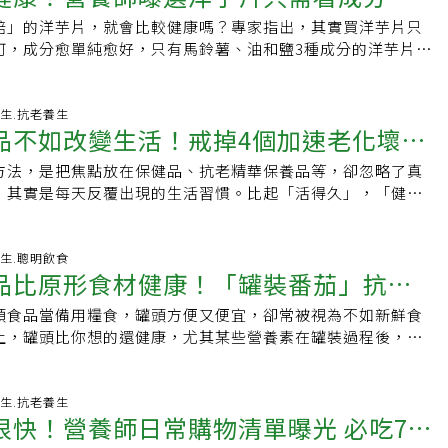
」（Sugar-Free）：真的完全沒糖嗎？與「天然」、「特
焙」的洋芋片，就會比較健康嗎？專家指出，其實買洋芋片只
這3樣」必要
行銷詞彙不同，FDA對「無糖」有嚴格的法律定義。糖尿病照
可，成分愈單純愈好，只有馬鈴薯、油和鹽3種成分的洋芋片，
eth解釋：「無糖代表該產品每份所含的糖分低於0.5克，且不
的選擇。烘焙洋芋片較健康？「健康」洋芋片只需3元素洋芋片
是糖類的成分。」雖然標榜無糖，但這些食品通常吃起來還是
康的零食，但人們偶爾還是會想吃點邪惡零食滿足身心靈。有
往添加了符合規範的「代糖（甜味劑）」，例如阿斯巴甜、甜
標榜「烘焙（Baked）」的洋芋片，以為這樣能減少油脂攝
-03-31 01:02:57 養生.抗老養生
無論是人工合成還是天然萃取，這些甜味劑通常經過高度加
品不如改變生活！戒掉4個加速老化壞習
據《eatingwell》訪問註冊營養師梅根·羅西博士(Dr
可能會引起腸胃不適等副作用。若你的目標是減少攝取加工食
i )指出，雖然都是加工食品，但傳統洋芋片通常由整顆馬鈴薯切片油
是最佳選擇。對於需要控制血糖的人來說，無糖產品確實提供
方法，是把焦點放在保健品、抗老精華保養品等，卻忽略了真
飲食更長壽
單純；而烘焙洋芋片為了塑形與提升口感，往往使用「馬鈴薯
，能滿足口腹之慾同時避免血糖大幅波動。「無添加糖」
，其實是每天反覆出現的生活習慣。比起「活得久」，「健康
）」作為原料，這更是一種高度加工的食品，這種加工過程更
dded）：小心天然糖分與總碳水量！這個標示有時也會寫作「不加
。透過戒除4個損害健康的壞習慣，並搭配科學證實的5大飲食
的天然營養。並且，為了彌補低脂導致的風味不足，食品商還
的規定，這代表「在產品的加工或包裝過程中，沒有額外加入任
康壽命。必戒4個「加速老化」習慣1. 坐太久現代人大部分時
、精製澱粉、調味劑與防腐劑。因此，烘焙洋芋片確實比傳統
含了蜂蜜、果醬、糖漿等高糖成分。沒有額外加糖，不代表產
內或沙發上，這種「久坐文化」正悄悄侵蝕肌肉品質與粒線體
-03-21 05:55:16 養生.聰明飲食
脂肪與熱量，但問題在於，你卻多吃了別的東西。因此，如果
品比原形食材健康！「罐裝番茄」抗氧
多「無添加糖」的食品仍然含有天然糖分，例如水果、蔬菜和
天久坐超過 10 小時，即使規律運動，心血管疾病與認知衰退
追求看似較健康的烘焙洋芋片，羅西建議不如挑選成分表上最
與乳糖。Sheth營養師特別提醒：「在選擇無添加糖的產品
加。不活動會導致胰島素阻抗與血液循環受損，而肌肉正是預
最好只有3種簡單的成分：馬鈴薯、油和鹽，鹽分不要太高，這
頭食品當備用糧食，罐頭方便又便宜，卻常被視為不如新鮮食
番茄
能仍然含有大量的碳水化合物。」以某些蔓越莓綜合果汁為
標之一。建議》 每坐 30 分鐘，站起來活動 2 到 5 分鐘。
佳的選擇。吃洋芋片還有個最大問題，總是會愈吃愈「涮嘴」
上，罐頭比你想的還健康，尤其某些營養素在罐裝過程後，反
添加糖」，但成分中可能混合了濃縮的蘋果、白葡萄或梨子
散步，就能大幅改善血糖調節與新陳代謝。2. 睡眠不足長期
就吃過量。建議先把要吃的分量倒在碗裡再吃，不要拿一整包
每日郵報報導，營養學家Emily Leeming首先要釐清一個
本身的總糖量依然不容小覷。營養師教你聰明選購3撇步這兩種
小時，全因死亡率會增加約 15%。睡眠是身體的修復工廠，影響
外，單吃洋芋片幾乎沒有飽足感，容易越吃越多。若可搭配像
在鐵罐裡，並不等於就是「超加工食品」。這類食品近年被認
的健康紅字，但在購買與食用時，仍需要保持警覺。Sheth
恢復。缺乏睡眠會增加氧化壓力與發炎反應，直接加速生物鐘
起吃，不但能減少暴食，也讓營養更均衡一些。5種可能讓你提
及第2型糖尿病等慢性病相關。像罐裝番茄、豆類等屬於加工食
-03-20 01:21:28 養生.抗老養生
萬別因為看到這些標籤，就自動認定它是健康食品。舉例來
固定的就寢時間，睡前一小時停止使用電子螢幕，營造涼爽安
很快！營養師日常購物清單曝光 必吃7食
起選錯洋芋片，其實整體飲食型態都該注意。現代人吃太多加
食品。即使是罐裝料理，例如普羅旺斯燉菜或燉牛肉，也不必
，它終究還是一塊餅乾。」下次逛超市時，不妨把握以下三個
為待辦清單的首位。3. 長期壓力短暫壓力是生活的一部分，
，超加工食物被認為與數十種疾病有關，包括多種癌症和過早
許多只是單純烹煮後保存。只有當加入色素、增味劑等添加物