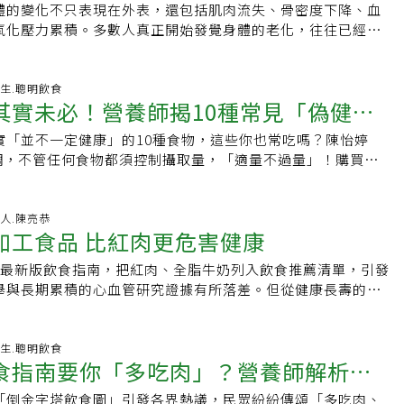
示與成分表：不要只看正面包裝的宣傳語，請翻到背面確認
讓皮質醇持續升高，導致肌肉流失、免疫功能障礙與皮膚老
體的變化不只表現在外表，還包括肌肉流失、骨密度下降、血
性病風險。根據《health》訪問皮膚和營養專家，常吃以下5
超加工食品，例如罐裝法蘭克福香腸，通常會重新調配原料並
與「糖」的實際數值。留意使用了哪種甜味劑：確認無糖產品
不健康的補償行為，如報復性熬夜或暴飲暴食。建議》 每天進
氧化壓力累積。多數人真正開始發覺身體的老化，往往已經偏
紋、皮膚暗沉的老化跡象出現，也容易讓身體發炎，建議應盡
是好的罐頭食品？首推罐裝番茄根據2007年發表於
成分是什麼，評估是否適合自己的腸胃與健康狀況。注意「本
力重置」，如深呼吸、戶外散步或正念練習，這些微小的斷點能
下滑、健康出問題才補救，不如從現在的飲食結構就開始調
與甜飲2. 高度加工與油炸食物3. 高鹽飲食4. 反式脂肪5.酒精其
e Science of Food and Agriculture》的一項研究，每100公克
量控制永遠是關鍵。「如果一個產品吃『一份』是無糖，但你
。4. 攝取過多超加工食品（UPF）營養功能醫學專家劉博仁
多」，而是「吃對」年紀增加後，身體合成肌肉的能力下降，
心當然也不是多嚴重的事，但要注意頻率及分量，並在日常飲
紅素約為新鮮番茄的兩倍。茄紅素是一種強效抗氧化劑，可保
，計算結果就會完全不同。」無論是「無糖」還是「無添加
養功能醫學專家》臉書粉絲專頁分享，泡麵、手搖飲、加工肉
反而更需要高品質蛋白質與營養密度高的食物。研究建議，健
-03-18 04:54:51 養生.聰明飲食
橄欖油與新鮮水果，才是達到維持身體健康與心理滿足的平衡
關鍵在於罐裝過程中的加熱，會軟化並破壞番茄細胞壁，使茄
我們控糖的輔助參考。回歸原型食物、均衡飲食，並適度控制
其實未必！營養師揭10種常見「偽健康
等超加工食品，含有大量化學添加物與精製糖。根據2025 年
取量應達每公斤體重約1.0～1.3克，才能維持肌力與活動能
tingwell》 ．《eatingwell》 ．《health》 ．聯合
吸收。此外，番茄原本富含的維生素C與葉酸也大致不受影響。
持健康的長久之計！
攝取 UPF 與中風及認知衰退有強烈正相關。這些食品不僅缺
很多人蛋白質吃不夠，卻吃了一堆精緻澱粉與加工食品，這才
食品中的礦物質如鐵與鈣，以及蛋白質、脂肪與纖維含量，都
實「並不一定健康」的10種食物，這些你也常吃嗎？陳怡婷
多照樣胖
，更會引發慢性發炎，讓大腦像是一台沒換機油的跑車，性能
原因。抗老化最佳飲食模式：地中海飲食對抗老化，史丹佛大
。若預算有限，罐裝紅蘿蔔、豌豆與四季豆都是不錯的選擇。
養師強調，不管任何食物都須控制攝取量，「適量不過量」！購買時
減少 10% 的加工食品攝取就有保護作用。嘗試以新鮮肉塊取
學教授、史丹佛生活方式醫學中心主任邁克爾·弗雷德里克森
添加鹽分，可先瀝乾並沖洗，或選擇無添加鹽版本。罐裝過程
避開過多的人工添加物。 1、植物奶．誤解：是「奶類」一
時翻看成分表，若成分多到像化學實驗室，請放回架上。科學
是以天然食物為主的地中海飲食模式，這種飲食被證實能降低
ga-3脂肪酸影響也不大，例如罐裝沙丁魚。Omega-3有助心臟
質？．真相：燕麥奶是醣類，杏仁奶是油脂，有些為了口感會
食」模式除了避免不良習慣，研究也發現，良好的飲食模式對於
病與認知退化風險，其飲食重點其實很簡單，聽起來不難，但
發炎。2024年《Journal of Food Composition and
、零卡可樂／汽水．誤解：覺得沒有熱量，隨便喝都不會胖？．
-03-09 06:09:02 名人.陳亮恭
響，嚴格遵循以下任一模式，可以讓壽命延長約1.5～3年。
不多：．每餐有蛋白質．一半餐盤是蔬果．主食選全穀類．脂
加工食品 比紅肉更危害健康
研究，一罐瀝乾後100公克的沙丁魚約含1.3公克Omega-3脂肪酸。
可能會促進食慾、干擾腸道菌相。 3、蔬果乾．誤解：是蔬
MED）2.得舒飲食（DASH）3.健康植物性飲食4.降糖尿病飲
肪」為主．少吃高糖、高鹽、超加工食品健康老化7個關鍵食物
鮪魚的Omega-3含量不如沙丁魚、鮭魚或鯖魚高，但仍富含
補充纖維？．真相：有些是經過油炸或是調味，攝取過量增加
健康飲食指數（AHEI）這些飲食法名稱雖不同，但方向一致，要
全以地中海飲食為每天的飲食，不妨先試著在每餐之中融入一
布最新版飲食指南，把紅肉、全脂牛奶列入飲食推薦清單，引發
豆類罐頭焗豆通常比其他罐頭加工程度高一些，因為番茄醬汁
肉．誤解：覺得素食比較健康？．真相：為「超加工食品」，為
」，少吃「加工食品」。多吃：蔬菜、水果全穀類豆類與堅果
EatingWell》營養師Isabel Vasquez撰文指出，自己會
舉與長期累積的心血管研究證據有所落差。但從健康長壽的眼
過多數產品仍以豆類為主，僅添加少量其他成分。（某些品項
工添加物。 5、黑糖 / 蜂蜜(天然糖)．誤解：覺得是「天然
吃：紅肉與加工肉含糖飲料高鈉、高糖食品超加工食品總之，
清單中加入以下7種食物，以針對老化過程中最關鍵的發炎、氧
或有其他的意義。維持肌肉 長者需更多蛋白質伴隨年齡增長，
料，因此技術上屬於超加工食品。）焗豆富含纖維與蛋白質。
？．真相：雖然含有極微量的礦物質，但本質依然是添加糖
過程，對抗它的方式也該是溫和且持續的。每天做一點點改
肉流失等問題給予補給。1.克菲爾 (Kefir)發酵乳製品：腸
效率隨之下降。同樣一份雞腿，年輕人吃了能長肌肉，老年人
質，約等於兩顆雞蛋，並含8公克纖維。2007年《Nutrition
、低脂優格．誤解：去掉脂肪比較健康，多吃沒關係？．真相：
。【資料來源】．《EatingWell》．《verywell
菲爾富含鈣質，對於 51 歲以上的女性及 70 歲以上的男性尤
學上稱為「合成阻抗」（Anabolic resistance）。為了維
-03-02 05:25:15 養生.聰明飲食
的研究指出，膽固醇偏高者若連續8週每天食用半杯焗豆，膽固醇下
，有些為了風味會加入糖或香料。 7、能量棒 / 蛋白棒．誤
劉博仁營養功能醫學專家》臉書粉絲專頁
食指南要你「多吃肉」？營養師解析台
是，它是高品質蛋白質與益生菌的來源。研究發現，擁有多元
長者需要攝取更多蛋白質。亞洲肌少症工作小組發布最新共
因為豆類富含可與膽汁酸結合的纖維，幫助其排出體外。膽汁酸
，專業又健康營養？．真相：為了口感，通常會添加糖、香料
者更健康，且具備較低的 LDL 膽固醇與更佳的活動能力。2.
白質建議量上調至每公斤體重1.2至1.6公克，美國的最新飲
消化脂肪，本身由膽固醇構成，長期下來有助降低膽固醇。豆
品。 8、綜合堅果（風味）．誤解：堅果是好油脂，多吃沒關
「倒金字塔飲食圖」引發各界熱議，民眾紛紛傳頌「多吃肉、