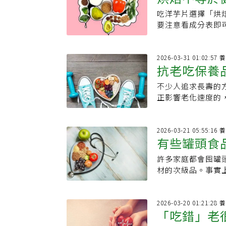
裝的陷阱中。「無糖
吃洋芋片選擇「烘
表，只有「
級」等較為模糊的
要注意看成分表即
護專家、營養師Sh
算是「相對健康」
能包含任何本身就
一向被視為不太健
甜的。因為它們往
些人購買時會刻意選
2026
菊糖或木糖醇等。
抗老吃保養
取，較有益健康。但根
工。若攝取過量，
Megan Ross
品，無糖產品未必
不少人追求長壽的
慣 吃對5種
炸而成，成分相對
了更多飲食的彈性
正影響老化速度的
澱粉（或馬鈴薯片
（NoSugarA
地活得久」更重要
會消除馬鈴薯原有
糖」。根據FDA
模式，有機會延長健
會添加額外的糖分
何糖分」，這也包
間待在辦公桌、車
2026
油炸洋芋片少一些
有些罐頭食
品本身沒有糖！許
功能。研究顯示，每
想吃洋芋片，與其
乳製品中自帶的果糖
的風險仍會顯著增
簡單的傳統產品，
許多家庭都會囤罐
化贏過新鮮
時，請記住它們可
測老年獨立性最強的指
已算是相對而言較
材的次級品。事實
例，即使標榜「無
簡單的自體重運動或
停不下來，很容易
而更容易被人體吸收。
汁，這些天然果汁
每晚睡眠少於 6 
吃很容易失控。此
常見誤解：食物裝
標籤都不是什麼可怕
荷爾蒙平衡與肌肉
是水果、優格等一
為與肥胖、心臟病
2026
營養師強調：「千
老化。建議》建立
「吃錯」老
早衰老的食物而比
品，但並非超加工
說，一塊無糖餅乾
靜的環境，將睡眠視
工食物，研究發現
然是超加工食品，