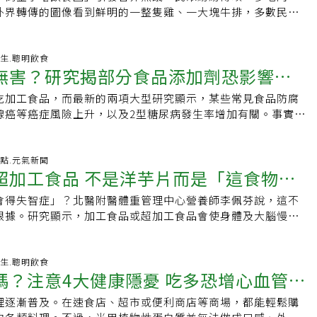
南差異
益心臟健康的脂肪，有助於身體清除膽固醇。研究甚至發現，
議。這個數字是什麼概念？體重60公斤的長輩，每天至少需要
的罐頭食品，既有飽足感又有益健康。黑豆、紅腰豆、扁豆與
本身是油脂，且市售有許多風味，過量會增加熱量、糖、鈉、
外界轉傳的圖像看到鮮明的一整隻雞、一大塊牛排，多數民眾
升中高齡女性皮膚的彈性與緊緻度，改善皺紋。3.橄欖油富含
均每餐約需24公克。一份手掌大小（約100公克）的魚排或去
、植物蛋白、維生素與礦物質。對於腸胃敏感者而言，罐裝過
文字，其中肉類建議食用分量3盎司，大概只有一般牛排餐二分
強效抗氧化劑「多酚」，幾乎能影響老化過程的所有環節，有
25公克；兩顆雞蛋加半盒板豆腐，蛋白質合計約24公克，可達
消化，因為事先浸泡並高壓烹煮，有助分解較難消化的碳水化
過量會讓血糖瞬間飆升，且膳食纖維通常較少。 10、多穀物餅
這樣的飲食圖像，對於缺乏概念的民眾容易造成理解偏差，不
症與心血管疾病的死亡風險。4.烤鷹嘴豆僅半杯鷹嘴豆就含有
飲食清淡的台灣長輩而言，每餐攝取足量蛋白質是個不小的挑
有幫助，能去除浸泡液中的部分碳水化合物。這些成分其實可
只要有「穀物」字樣就是高纖健康？．真相：許多產品是用白麵
長久以來，營養研究皆支持醫學實證，一般成年人均衡健康營
-01-20 12:15:33 養生.聰明飲食
 的纖維。纖維對於管理糖尿病、癌症及神經退化性疾病至關重
夠 甚至吃錯了許多長輩不只「吃不夠」，甚至可能「吃錯
對敏感腸胃者來說一次攝取過多可能不適。水果罐頭即使是罐
無害？研究揭部分食品添加劑恐影響癌
感鬆軟。真正全麥/全穀比例需佔 51% 以上。【延伸閱讀】
熱量的適當比率：碳水化合物45至55%、脂肪25至35%、蛋
促進腸道健康。5.咖啡咖啡富含抗氧化劑，根據2024 年的一
獨居、牙口退化，讓長輩愈來愈依賴加工食品，例如泡麵、薯
微量營養素含量也與新鮮水果大致相同。若浸泡在糖漿中，糖
養師揭原因：「這2種」先放回去 根本熱量炸彈 ·吃紫米比
這表示碳水化合物占最大部分，從日常三餐攝取五穀雜糧是營養
喝咖啡的人，其生物年齡（細胞與組織狀態）往往比實際年齡
料等。值得正視的是：相同熱量下，超加工食品對健康的危
吃加工食品，而最新的兩項大型研究顯示，某些常見食品防腐
康
減少。肉類罐頭至於罐裝肉類，例如鹹牛肉，通常鹽分與飽和
陷阱 恐害脹氣、血糖狂飆
雜糧類也是最經濟實惠的熱量來源，將其放在倒金字塔最底
莓果莓果的高品質抗氧化物能預防發炎與氧化壓力。研究指出，
原型食物的紅肉。研究發現，在相同熱量、脂肪、糖分條件
腺癌等癌症風險上升，以及2型糖尿病發生率增加有關。事實
含防腐劑（無法沖洗去除）。這並不表示罐裝肉毫無營養，但
務運用，皆不合理。日飲食指南米飯置頂端反觀長壽國家日
動與認知功能，預防阿茲海默症、失智症等神經退化問題。7.
會加速器官老化、增加失智與肌少症風險，人工添加物對腸道
數被視為安全，並廣泛使用於加工食品中，但研究人員指出，
。最後，不得不提的是雙酚A（BPA）。數十年來，BPA被用
南教育圖像，是強調運動的陀螺造型，也似倒三角形，但是米
ega-3 脂肪酸 (ALA)、維生素與礦物質的絕佳來源，能有效預
性發炎十分顯著。相較之下，未加工紅肉（如清燉牛腱、水煮
影響腸道菌群與代謝健康，帶來尚未完全理解的健康影響，值
層的樹脂，以防止金屬腐蝕並污染食物。少量BPA可能從罐內
上面並占最大區塊。高蛋白須搭配足夠運動另外，美國新版飲
醇並降低罹癌風險。老化無法避免，但速度快慢，是我們可以
慮，主要來自紅肉與飽和脂肪等成分風險，不是這種「超越營
triNet-Santé研究提供新線索上述發現來自法國國家健康與
-12-04 02:54:38 焦點.元氣新聞
，尤其像番茄這類酸性食品。動物研究顯示，BPA會提高與發
議量至高蛋白，每公斤體重攝取1.2至1.6公克，而非生理需
聰明的食物挑選對抗發炎、減少疾病，就有機會更健康的老
超加工食品 不是洋芋片而是「這食物」
傷害」。在許多西方國家，紅肉是平價易得的動物蛋白。我曾
M）主導的 NutriNet-Santé 研究計畫。該研究自2009年啟
濃度。根據2023年歐洲食品安全局發布的證據回顧，長期下來
0.8至1.0公克，並且建議全脂鮮奶攝取量每天3杯。事實上，
atingWell》 ．《stanford MEDICINE》．聯合報系新
論，芬蘭海鮮昂貴，普通家庭多以紅肉做為蛋白質來源。但台
萬名成年人，透過詳細的飲食紀錄與國家醫療資料，比較食品添
炎性疾病。歐盟目前已禁止BPA用於食品接觸材料，包括罐頭
須搭配足夠熱量與運動訓練，才能增加肌肉量與體適能。更何
會得失智症」？北醫附醫體重管理中心營養師李佩芬說，這不
智風險
同。吳郭魚、虱目魚等本地海鮮平價普及，豆腐、 雞蛋、豆漿
間的關聯。研究主要作者、NutriNet-Santé 計畫負責人
。Leeming表示，罐頭食品仍是日常飲食中納入營養食材的
質飲食，對普羅大眾是否能達到健康促進目標，尚缺乏足夠證
根據。研究顯示，加工食品或超加工食品會使身體及大腦慢性
得，便利商店就有雞胸肉、茶葉蛋和豆干。在台灣，均衡攝取
ouvier表示，這是全球首度系統性分析多種食品防腐劑與癌症及2型糖
量選擇不含BPA的產品即可。
全脂奶的攝取，會同時增加飽和脂肪，與其指引中的飽和脂肪
險。幼兒接觸超加工食品機率遠高於成人，最容易讓幼兒孩上
在經濟與便利性上都相當可行。在這樣的考量之下，紅肉能不
但她也強調，這些結果屬於觀察性研究，尚無法證明因果關
0%總熱量以下的標準，呈現矛盾。美國版限制糖的添加量值得
不是餅乾，而是熱狗、香腸，若家長未妥適把關，未來易成為
要的問題。更值得問的是：我們能否兼顧足量的蛋白質與原型
驗證。癌症風險與特定防腐劑相關其中一項發表在《英國醫學
國飲食指南強調吃原型食物、限制添加糖量與每餐10公克以下
加工食品真的會傷大腦」李佩芬說，研究實驗顯示，成人若有
-11-17 05:15:56 養生.聰明飲食
、雞蛋、魚、雞肉、毛豆這些看得出原本樣貌的食物，不只是
J)》的研究分析了十萬五千多名起初未罹癌的參與者，最長追蹤達
嗎？注意4大健康隱憂 吃多恐增心血管風
工食品，這些宣示適用於美國，也適用於台灣，符合健康促進
量來自超加工食品，相較於攝取低於19.9 %者，其整體認知功能
留了身體需要的維生素與礦物質。多攝取原型食物 健康更加分
17種最常見的防腐劑，其中6種與癌症風險呈現統計上的正相
加工食品」是指經過多重工序加工，並添加多種人工成分像是
8％，決策計畫能力退化速度也會加快約25％。超加工食品製成
不必焦慮，對長者而言，蛋白質攝取不足及超加工食品的健康
（Sodium nitrite）：前列腺癌風險增加32%．硝酸鉀
理逐漸普及。在速食店、超市或便利商店等商場，都能輕鬆購
改變食材味道、質地和保存期限。這些食品結構通常與原本食
用天然原料，製成過程中營養素幾乎流失，且為增加口感，多
。但，若能以魚肉、雞肉、雞蛋或豆製品等非紅肉作為足量蛋
nitrate）：乳腺癌風險增加22%，整體癌症增加13%．山梨酸鉀