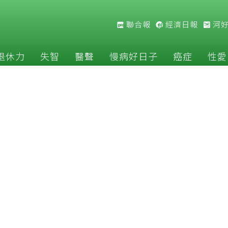
聯合報
經濟日報
河
退休力
失智
醫聲
慢病好日子
癌症
性愛