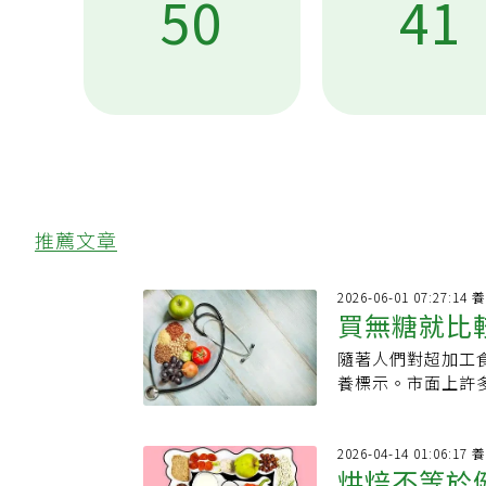
50
41
推薦文章
2026
買無糖就比
隨著人們對超加工
加糖」的標
養標示。市面上許
（Sugar-Fre
看起來似乎差不多
《Delish》引
2026
烘焙不等於
的法規中，其實有