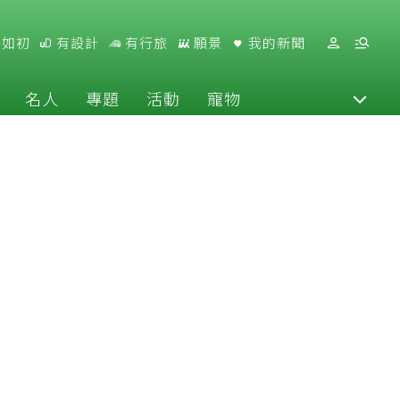
好如初
有設計
有行旅
願景
我的新聞
名人
專題
活動
寵物