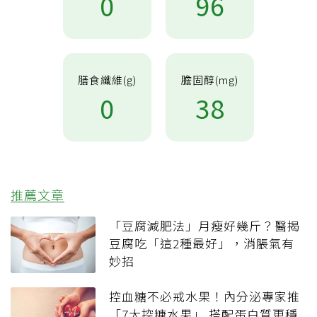
0
96
膳食纖維(g)
膽固醇(mg)
0
38
推薦文章
「豆腐減肥法」月瘦好幾斤？醫揭
豆腐吃「這2種最好」，消脹氣有
妙招
控血糖不必戒水果！內分泌專家推
「7大控糖水果」 搭配蛋白質更穩