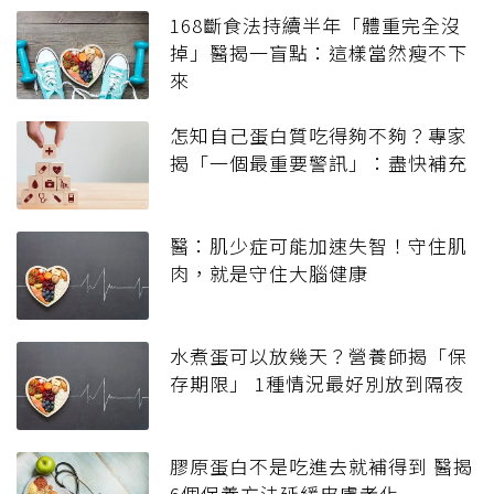
168斷食法持續半年「體重完全沒
掉」醫揭一盲點：這樣當然瘦不下
來
怎知自己蛋白質吃得夠不夠？專家
揭「一個最重要警訊」：盡快補充
醫：肌少症可能加速失智！守住肌
肉，就是守住大腦健康
水煮蛋可以放幾天？營養師揭「保
存期限」 1種情況最好別放到隔夜
膠原蛋白不是吃進去就補得到 醫揭
6個保養方法延緩皮膚老化