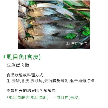
33生鮮提供
虱目魚(含皮)
豆魚蛋肉類
食品狀態或料理方式
生,去鱗,含皮,去頭尾,去內臟及骨刺,混合均勻打碎
不是您要的結果嗎？試試看:
虱目魚腹肉(虱目魚肚)
虱目魚(去皮)