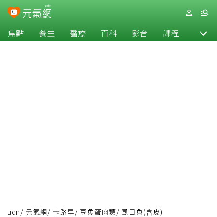
焦點
養生
醫療
百科
影音
課程
退休
udn
/
元氣網
/
卡路里
/
豆魚蛋肉類
/
虱目魚(含皮)