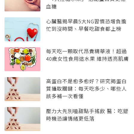
血糖
心臟醫揭早晨5大NG習慣恐增負擔
忙到沒時間、早餐吃甜食都上榜
每天吃一顆取代昂貴精華液！超過
40歲女性食用這水果 維持透亮肌膚
高蛋白不是愈多愈好？研究揭蛋白
質攝取關鍵：每天吃多少、哪些人
該多補一次看懂
壓力大先別嗑甜點手搖飲 醫：吃錯
時機恐讓情緒更低落