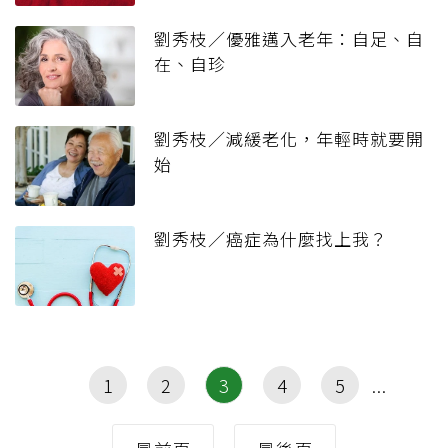
劉秀枝／優雅邁入老年：自足、自
在、自珍
劉秀枝／減緩老化，年輕時就要開
始
劉秀枝／癌症為什麼找上我？
1
2
3
4
5