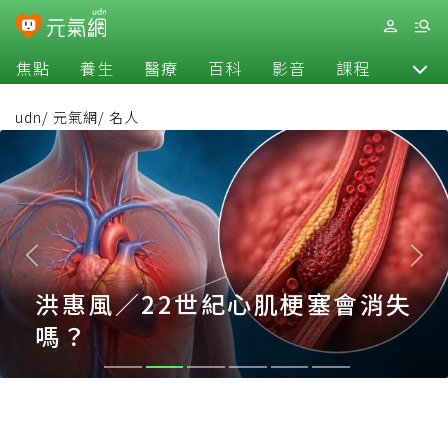
焦點
養生
醫療
百科
影音
課程
退休
udn
/
元氣網
/
名人
洪惠風／22世紀心肌梗塞會消失
嗎？