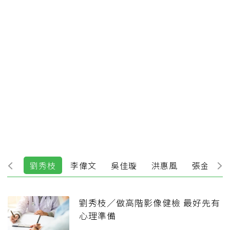
子仁
劉秀枝
李偉文
吳佳璇
洪惠風
張金堅
劉秀枝／做高階影像健檢 最好先有
心理準備