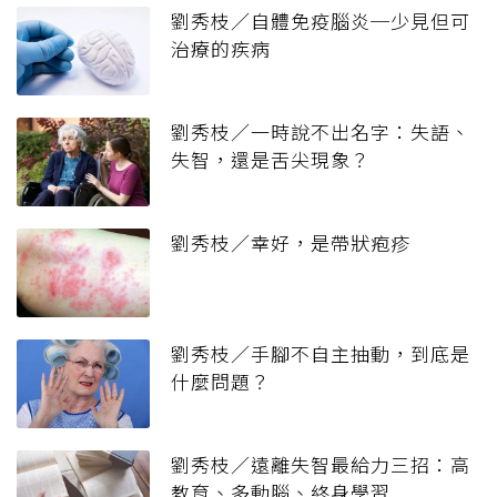
劉秀枝／自體免疫腦炎─少見但可
治療的疾病
劉秀枝／一時說不出名字：失語、
失智，還是舌尖現象？
劉秀枝／幸好，是帶狀疱疹
劉秀枝／手腳不自主抽動，到底是
什麼問題？
劉秀枝／遠離失智最給力三招：高
教育、多動腦、終身學習