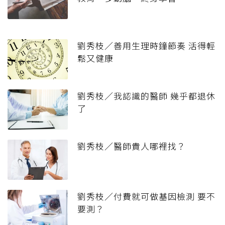
劉秀枝／善用生理時鐘節奏 活得輕
鬆又健康
劉秀枝／我認識的醫師 幾乎都退休
了
劉秀枝／醫師貴人哪裡找？
劉秀枝／付費就可做基因檢測 要不
要測？