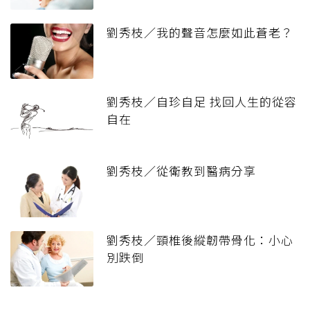
劉秀枝／我的聲音怎麼如此蒼老？
劉秀枝／自珍自足 找回人生的從容
自在
劉秀枝／從衛教到醫病分享
劉秀枝／頸椎後縱韌帶骨化：小心
別跌倒