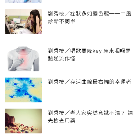
劉秀枝／症狀多如變色龍──中風
診斷不簡單
劉秀枝／唱歌要降key 原來咽喉胃
酸逆流作怪
劉秀枝／存活曲線最右端的幸運者
劉秀枝／老人家突然意識不清？ 請
先檢查用藥