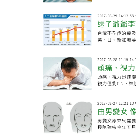
胎。為減少多胞
議成功機率較高
2017-08-29 14:12:
送子爺爺李
台灣不孕症治療
美、日、新加坡
2017-08-28 11:19:
頭痛、視力
頭痛、視力迅速變
視力僅剩0.2，神
2017-08-27 12:21:
由男變女 
男變女原來只需
授陳建宗今年五月
間突出的骨頭，