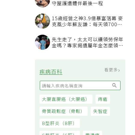
守屋護遺體伴最後一程
15歲經營之神3.9億暴富落幕 麥
克風少年蘇友謙：每天領700元
過日子
先生走了，太太可以續領勞保年
金嗎？專家揭遺屬年金怎麼領，
看順位還要看資格
看更多
疾病百科
大腸直腸癌（大腸癌）
痔瘡
骨質疏鬆症（骨鬆）
失智症
B型肝炎（B肝）