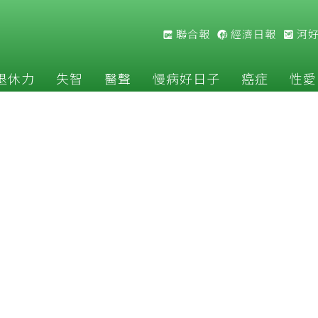
聯合報
經濟日報
河
退休力
失智
醫聲
慢病好日子
癌症
性愛