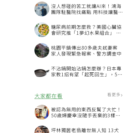
沒人想碰的苦工就讓AI來！鴻海
團隊駐醫院找痛點 用科技讓醫療
更有溫度
糖尿病前期怎麼救？美國心臟協
會研究推「1夢幻水果組合」 酪
梨加它改善血管功能
桃園平鎮傳出80多歲夫弒妻案
家人發現緊急報案、警方調查中
不沾鍋開始沾鍋怎麼辦？日本專
家教1招有望「起死回生」，5情
況該換新
看更多
大家都在看
被認為無用的東西反幫了大忙！
50歲婦慶幸沒隨手丟棄的3樣物
品
坪林獨居老翁離世無人知 13犬