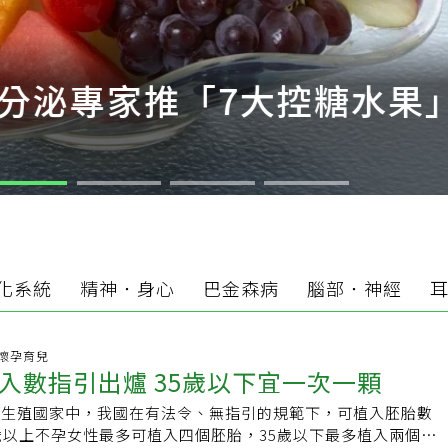
分泌專家推「7大控糖水果」
化系統
精神．身心
巴金森病
腦部．神經
55 懷孕育兒
新版胚胎植入數指引出爐 35歲以下宜一次一顆
工生殖國家中，我國在有法令、無指引的規範下，可植入胚胎數
歲以上不孕女性最多可植入四個胚胎，35歲以下最多植入兩個胚