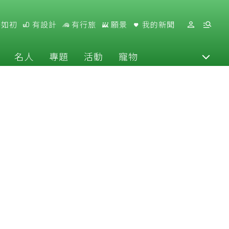
好如初
有設計
有行旅
願景
我的新聞
名人
專題
活動
寵物