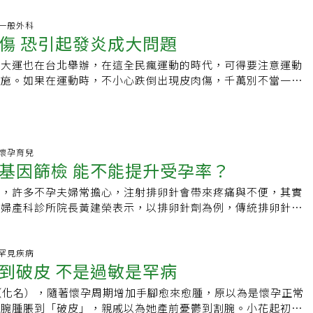
術，儼然就是女性。
29 一般外科
傷 恐引起發炎成大問題
世大運也在台北舉辦，在這全民瘋運動的時代，可得要注意運動
措施。如果在運動時，不小心跌倒出現皮肉傷，千萬別不當一回
是擦傷或是撕裂傷，若是處理不當，很可能會引起蜂窩性組織
條了！
16 懷孕育兒
基因篩檢 能不能提升受孕率？
中，許多不孕夫婦常擔心，注射排卵針會帶來疼痛與不便，其實
榮婦產科診所院長黃建榮表示，以排卵針劑為例，傳統排卵針的
行將藥粉與藥水混合後才能注射，步驟多又複雜，易增加病人的
型的排卵針劑，改良為筆型針頭，針頭較細，注射上除了減輕疼
調整注射劑量，精密度較高。
44 罕見疾病
到破皮 不是過敏是罕病
（化名），隨著懷孕周期增加手腳愈來愈腫，原以為是懷孕正常
手腕腫脹到「破皮」，親戚以為她產前憂鬱到割腕。小花起初就