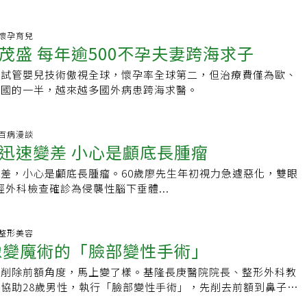
胎風險，台灣生殖醫學會頒佈最新「胚胎植入數指引」，強烈建
的年輕女性一次只植入一個胚胎。
53 懷孕育兒
茂盛 每年逾500不孕夫妻跨海求子
及試管嬰兒技術傲視全球，懷孕率全球第二，但治療費僅為歐、
等國的一半，越來越多國外病患跨海求醫。
14 百病漫談
迅速變差 小心是顱底長腫瘤
差，小心是顱底長腫瘤。60歲廖先生年初視力急遽惡化，雙眼
經外科檢查確診為侵襲性腦下垂體...
13 整形美容
像變魔術的「臉部變性手術」
要削除前額角度，馬上變了樣。基隆長庚醫院院長、整形外科教
協助28歲男性，執行「臉部變性手術」，先削去前額到鼻子之
再使用聚乙烯人工骨填充，讓前額角度變得平滑柔和，若未出聲