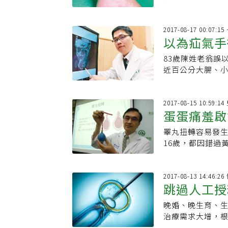
醫被認定是「過
腫症」。
2017-08-17 00:07:
以為疝氣手
83歲陳姓老翁誤
近百公分大腸、小
而吃出慢性腎衰
及早就醫，避免
2017-08-15 10:59:1
蛋蛋痛羞啟
睪丸扭轉容易發生
16歲，都因錯過黃
2017-08-13 14:46:
跳過人工授
晚婚、晚生育、
治療需求大增，根
11513次上升到