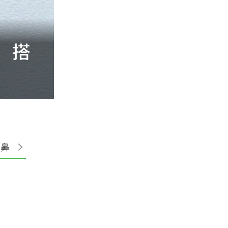
 搭
洗臉用冷水還是熱
洗面乳、洗臉NG
耳鼻喉
皮膚
呼吸胸腔
婦產科
新陳代謝
眼