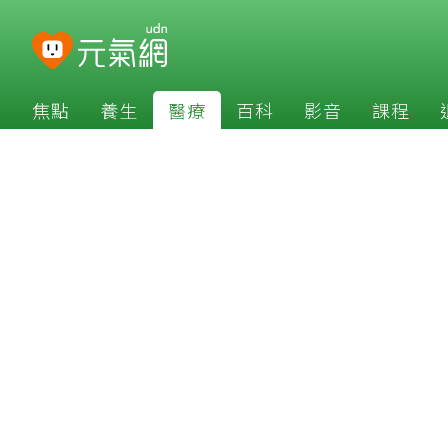
焦點
養生
醫療
百科
影音
課程