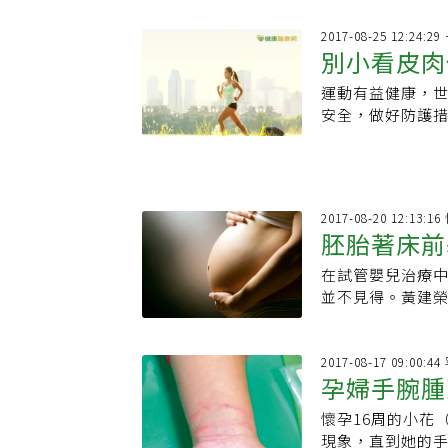
說話，搭配化妝
2017-08-25 12:24:
別小看皮肉
運動有益健康，
安全，做好防護
事，因為雖然只
炎，那就代誌大
2017-08-20 12:13:
胚胎著床前
在試管嬰兒治療
並不見得。黃建
針頭較粗，需自
心理壓力。而新
痛感外，也方便
2017-08-17 09:00:
孕婦手腕腫
懷孕16周的小花
現象，直到她的