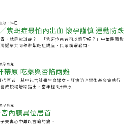
:12 血液．淋巴
／紫斑症最怕內出血 懷孕謹慎 運動防跌
瘀青，就是紫斑症？」「紫斑症患者可以懷孕嗎？」中華民國紫
台灣諾華共同舉辦紫斑症講座，民眾踴躍發問。
13 懷孕育兒
肝帶原 吃藥與否陷兩難
B肝帶原者，其中包含計畫生育婦女。肝病防治學術基金會執行
譽教授楊培銘指出，當年輕B肝帶原...
10 懷孕育兒
子宮內膜異位居首
求子夫妻心中難以言喻的痛。