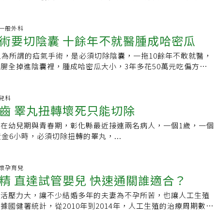
敏」，輾轉於台北馬偕治療才知道罹患罕見疾病「遺傳性血管水
15 一般外科
術要切陰囊 十餘年不就醫腫成哈密瓜
以為所謂的疝氣手術，是必須切除陰囊，一拖10餘年不敢就醫，
腸全掉進陰囊裡，腫成哈密瓜大小，3年多花50萬元吃偏方，反
竭，得終身洗腎。醫師指出，手術是治癒疝氣的唯一方法，建議
小病拖成大病。
4 兒科
齒 睪丸扭轉壞死只能切除
在幼兒期與青春期，彰化縣最近接連兩名病人，一個1歲，一個
金6小時，必須切除扭轉的睪丸，...
26 懷孕育兒
精 直達試管嬰兒 快速通關誰適合？
生活壓力大，讓不少結婚多年的夫妻為不孕所苦，也讓人工生殖
據國健署統計，從2010年到2014年，人工生殖的治療周期數從
22684次，選擇試管嬰兒療程的人越來越多。