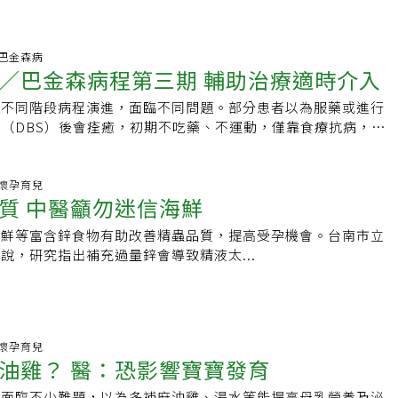
50 巴金森病
／巴金森病程第三期 輔助治療適時介入
隨不同階段病程演進，面臨不同問題。部分患者以為服藥或進行
（DBS）後會痊癒，初期不吃藥、不運動，僅靠食療抗病，輕
療等輔助性療法對疾病的助益。
00 懷孕育兒
質 中醫籲勿迷信海鮮
海鮮等富含鋅食物有助改善精蟲品質，提高受孕機會。台南市立
說，研究指出補充過量鋅會導致精液太...
55 懷孕育兒
油雞？ 醫：恐影響寶寶發育
媽面臨不少難題，以為多補麻油雞、湯水等能提高母乳營養及泌