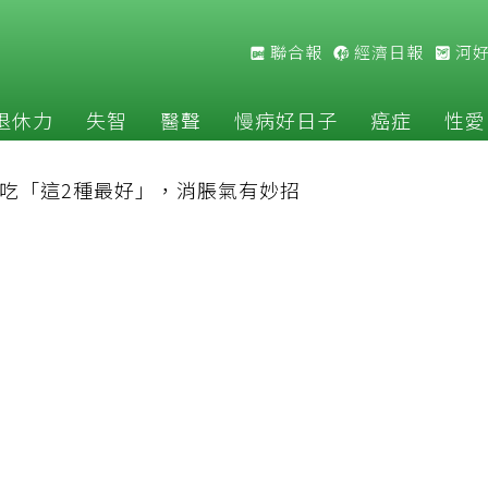
聯合報
經濟日報
河
退休力
失智
醫聲
慢病好日子
癌症
性愛
吃「這2種最好」，消脹氣有妙招