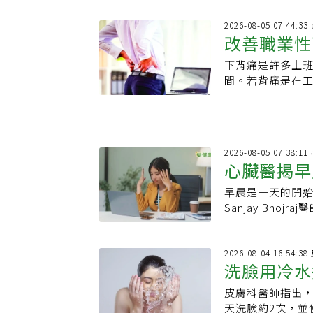
2026-08-05 07:44
改善職業性
下背痛是許多上
間。若背痛是在
「職業性下背痛
勢，或駕駛特殊
2026-08-05 07:38:
心臟醫揭早
早晨是一天的開
餐吃甜食都
Sanjay Bh
化，包括壓力荷
狀態切換到「工
重要，若長期在
2026-08-04 16:54:3
洗臉用冷水
管負擔。他也列出
手，守護心臟健
皮膚科醫師指出
要用洗面乳
天洗臉約2次，並