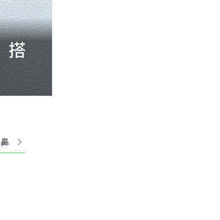
 搭
洗臉用冷水還是熱
洗面乳、洗臉NG
耳鼻喉
皮膚
呼吸胸腔
婦產科
新陳代謝
眼