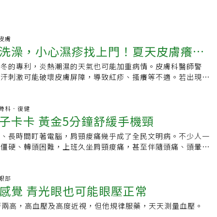
來回用力摩擦，內衣、內褲、緊身褲不宜過緊，材質也應選擇透
摩擦刺激者；若已經有紅疹或破皮，應暫時避免香氛產品、止汗
讓皮膚更加不適。 這些族群，夏天皮膚病易發作 羅
7 皮膚
皮膚炎、濕疹、過敏體質或敏感肌族群，夏天特
洗澡，小心濕疹找上門！夏天皮膚癢可
秋冬的專利，炎熱潮濕的天氣也可能加重病情。皮膚科醫師警
損警訊
流汗刺激可能破壞皮膚屏障，導致紅疹、搔癢等不適。若出現滲
。
:49 骨科．復健
子卡卡 黃金5分鐘舒緩手機頸
身、長時間盯著電腦，肩頸痠痛幾乎成了全民文明病。不少人一
子僵硬、轉頭困難，上班久坐肩頸痠痛，甚至伴隨頭痛、頭暈、
。中醫師曾雴瑜提醒，這些都是典型「手機頸」警訊，若長期忽
性疼痛，還可能壓迫神經，影響睡眠與工作效率。
8 眼部
感覺 青光眼也可能眼壓正常
著兩高，高血壓及高度近視，但他規律服藥，天天測量血壓。