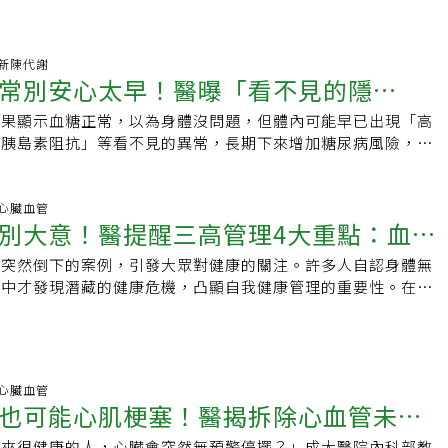
03 新陳代謝
常別安心太早！醫曝「看不見的隱
結果顯示血糖正常，以為身體沒問題，但體內可能早已出現「高
、糖尿病風險大增
「胰島素阻抗」等看不見的異常，長期下來增加糖尿病風險，也
下降有關。醫師提醒，等到血糖升高才開始改善生活習慣，往往
機。
17 心臟血管
別大意！醫提醒三高管理4大重點：血
人突然倒下的案例，引發大眾對健康的關注。許多人自認身體無
血糖都要長期追蹤
況中才發現潛藏的健康危機，凸顯自我健康管理的重要性。在眾
高血壓、高血脂、高血糖（簡稱「三高」）的長期監測與管理，
病的重要關鍵。
46 心臟血管
也可能心肌梗塞！醫揭拆除心血管未爆
起來很健康的人，心臟會突然無預警停擺？」成大醫院內科部教