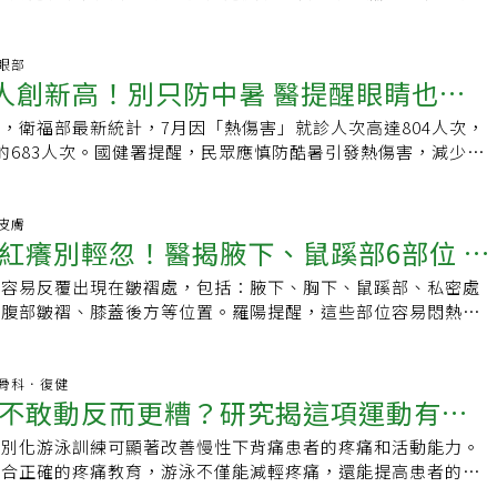
1 眼部
4人創新高！別只防中暑 醫提醒眼睛也會
，衛福部最新統計，7月因「熱傷害」就診人次高達804人次，
痛醒是警訊
的683人次。國健署提醒，民眾應慎防酷暑引發熱傷害，減少非
、勞動及運動，注意防曬、多補充水分，更要小心「光害性角膜
8 皮膚
紅癢別輕忽！醫揭腋下、鼠蹊部6部位 濕
別容易反覆出現在皺褶處，包括：腋下、胸下、鼠蹊部、私密處
染風險高
、腹部皺褶、膝蓋後方等位置。羅陽提醒，這些部位容易悶熱、
衣物或皮膚互相摩擦影響，因此可能出現濕疹、對磨疹，也可能
有些人會自行擦濕疹藥膏、止癢藥，短時間似乎有改善，但如果
:17 骨科．復健
不敢動反而更糟？研究揭這項運動有助
或其他黴菌感染，擦錯藥反而可能讓症狀拖更久，甚至使範圍擴
個別化游泳訓練可顯著改善慢性下背痛患者的疼痛和活動能力。
活動力
由皮膚科判斷，不建議長期自行使用成藥；若是紅疹邊緣越來越
配合正確的疼痛教育，游泳不僅能減輕疼痛，還能提高患者的信
擴散，或合併脫屑、異味、刺痛，同一部位又反覆發作，建議就
但並非所有腰痛患者皆適用，須謹慎評估。