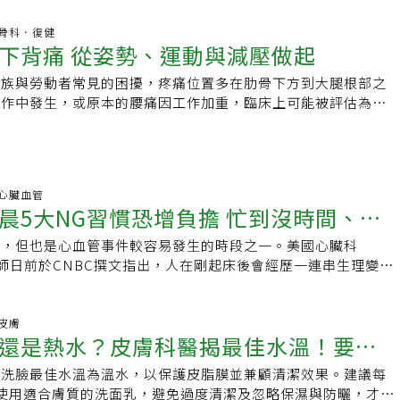
:33 骨科．復健
下背痛 從姿勢、運動與減壓做起
班族與勞動者常見的困擾，疼痛位置多在肋骨下方到大腿根部之
工作中發生，或原本的腰痛因工作加重，臨床上可能被評估為
」。它常與搬重物、彎腰扭轉、久坐久站、長時間維持同一姿
車輛造成全身振動有關。
11 心臟血管
晨5大NG習慣恐增負擔 忙到沒時間、早
始，但也是心血管事件較容易發生的時段之一。美國心臟科
上榜
ojraj醫師日前於CNBC撰文指出，人在剛起床後會經歷一連串生理變
爾蒙皮質醇上升、血壓升高、心率逐步回升，讓身體慢慢從休息
作模式」，這段時間的飲食與生活選擇，可能比許多人想像中更
早上攝取高糖、高油脂食物，或身體過度緊繃，則可能增加心血
8 皮膚
還是熱水？皮膚科醫揭最佳水溫！要不
自己每天早上9點前絕不會做的5件事，提醒民眾從日常習慣著
康。
，洗臉最佳水溫為溫水，以保護皮脂膜並兼顧清潔效果。建議每
、洗臉NG習慣一次搞懂
使用適合膚質的洗面乳，避免過度清潔及忽略保濕與防曬，才能