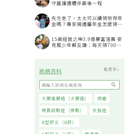
守屋護遺體伴最後一程
先生走了，太太可以續領勞保年
金嗎？專家揭遺屬年金怎麼領，
看順位還要看資格
15歲經營之神3.9億暴富落幕 麥
克風少年蘇友謙：每天領700元
過日子
看更多
疾病百科
大腸直腸癌（大腸癌）
痔瘡
骨質疏鬆症（骨鬆）
失智症
B型肝炎（B肝）