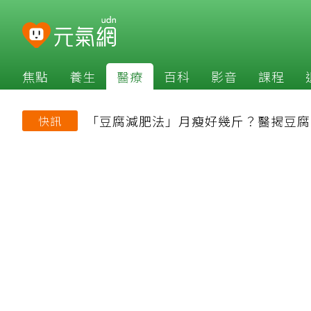
焦點
養生
醫療
百科
影音
課程
「豆腐減肥法」月瘦好幾斤？醫揭豆腐
快訊