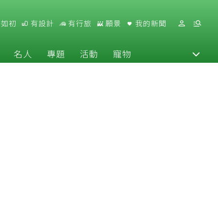
好如初
有設計
有行旅
願景
我的新聞
名人
專題
活動
寵物