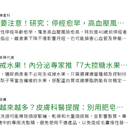
好。
58 婦產科
經要注意！研究：停經愈早，高血壓風險
性停經年齡愈早，罹患高血壓風險愈高，特別是40歲前停經者
究指出，雌激素下降不僅影響月經，也可能損害心血管及骨骼健
壓與代謝尤為重要。
23 新陳代謝
戒水果！內分泌專家推「7大控糖水果」
出，糖尿病患者不必完全戒掉水果，只需選擇適當種類及控制份
更穩血糖
和梨子等富含纖維的水果，搭配蛋白質或健康脂肪能有效穩定血
食更健康。
9 皮膚
越來越多？皮膚科醫提醒：別用肥皂、
乳洗頭可能導致頭皮緊繃、乾燥和大量頭皮屑，並影響髮質。專
適中的專用洗髮精，避免使用不適產品，以免造成毛囊慢性發炎