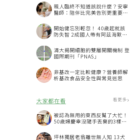
親人臨終不知道該說什麼？安寧
醫師：陪伴比完美告別更重要，
4句話值得及早說出口
開始健忘別輕忽！ 40歲起就該
防失智 2成國人帶有阿茲海默症
相關基因
清大揭開細胞的雙層開關機制 登
國際期刊「PNAS」
非基改一定比較健康？營養師解
析基改食品安全性與常見迷思
看更多
大家都在看
被認為無用的東西反幫了大忙！
50歲婦慶幸沒隨手丟棄的3樣物
品
坪林獨居老翁離世無人知 13犬