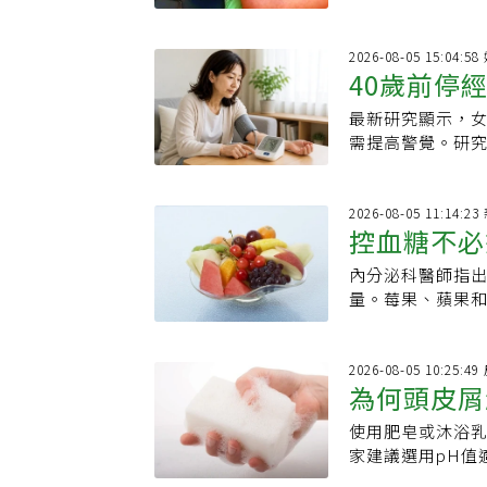
為等待而變得更
2026-08-05 15:04:
40歲前停
最新研究顯示，女
恐增加
需提高警覺。研
康，早期管理血
2026-08-05 11:14:
控血糖不必
內分泌科醫師指
搭配蛋白質
量。莓果、蘋果
糖，助於日常飲
2026-08-05 10:25:4
為何頭皮屑
使用肥皂或沐浴
沐浴乳洗頭
家建議選用pH值
及掉髮。