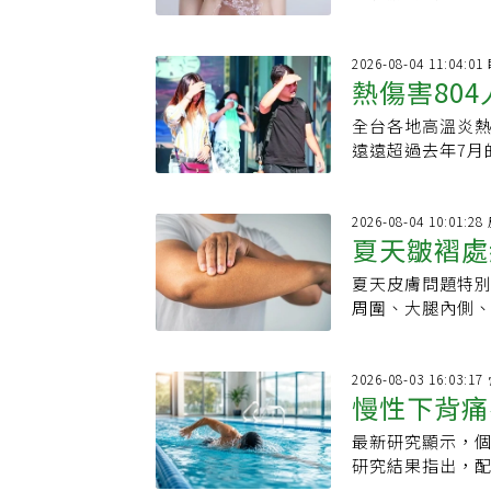
維持健康肌膚。
2026-08-04 11:04:0
熱傷害80
全台各地高溫炎熱
曬傷、半夜
遠遠超過去年7月
必要的戶外活動
炎」上身。
2026-08-04 10:01:2
夏天皺褶處
夏天皮膚問題特
疹與黴菌感
周圍、大腿內側
流汗，也常受到
合併黴菌感染。 私密處周圍與鼠蹊部若反覆紅癢，不能只當成單純流汗或衣物悶
熱。羅陽表示，
2026-08-03 16:03
慢性下背痛
真正原因是股癬
大。 羅陽強調，濕疹和黴菌感染外觀看起來都可能造成紅癢，但g治療方向不
最新研究顯示，
減痛、改善
同，這類問題應
研究結果指出，
明顯、呈現環狀
心與日常功能，