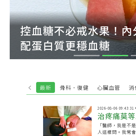
控血糖不必戒水果！內
配蛋白質更穩血糖
最新
骨科．復健
心臟血管
消
2026-08-06 09:43:3
治疼痛莫等
「醫師，我是不
人這樣問。我常