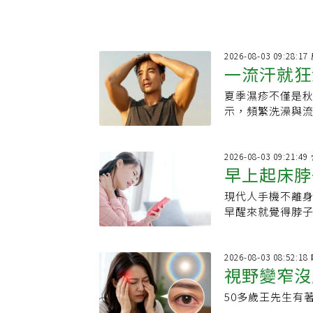
醫確認。 日常預防上，皺褶處要盡量保持乾爽。羅陽建議，流汗後可用乾淨毛巾
輕輕按乾，避免
氣、吸汗、較少
產品或刺激性清潔用品，以免
2026-08-03 09:28:1
陽提醒，異位性
一流汗就狂
夏季濕疹不僅是
能是屏障受
示，頻繁洗澡與
液，請及時就醫
2026-08-03 09:21
早上起床脖
現代人手機不離
早醒來就覺得脖
眼睛疲勞等不適
視，容易造成慢
2026-08-03 08:52:1
視野變窄沒
50多歲王先生有