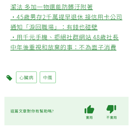
潔法 多加一物還能防髒汙附著
‧45歲男存2千萬提早退休 接信用卡公司
通知「淚回職場」：有錢也碰壁
‧用千元手機、拒絕社群網站 48歲社長
中年後重視和放棄的事：不為面子消費
心臟病
中風
這篇文章對你有幫助嗎?
實用
不實用