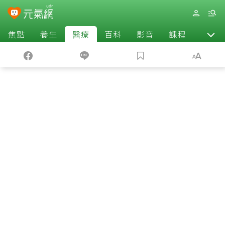
焦點
養生
醫療
百科
影音
課程
退休