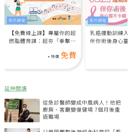
影片課程
影片課程
【免費線上課】專屬你的超
乳癌運動訓練入門
燃脂體育課：超夯「拳擊有
伴你術後身心靈
氧」高壓族在家釋放壓力無
上影音課）
免費
負擔
特價
延伸閱讀
從急診醫師變成中風病人！他把
廚房、客廳變復健場 7個月後重
返職場
父親節團聚後神經內科常迎「看