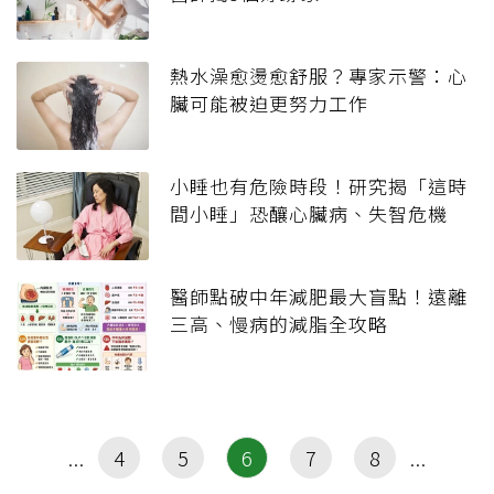
熱水澡愈燙愈舒服？專家示警：心
臟可能被迫更努力工作
小睡也有危險時段！研究揭「這時
間小睡」恐釀心臟病、失智危機
醫師點破中年減肥最大盲點！遠離
三高、慢病的減脂全攻略
4
5
6
7
8