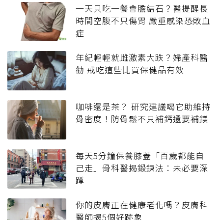
一天只吃一餐會膽結石？醫提醒長
時間空腹不只傷胃 嚴重感染恐敗血
症
年紀輕輕就雌激素大跌？婦產科醫
勸 戒吃這些比買保健品有效
咖啡還是茶？ 研究建議喝它助維持
骨密度！防骨鬆不只補鈣還要補鎂
每天5分鐘保養膝蓋「百歲都能自
己走」骨科醫揭鍛鍊法：未必要深
蹲
你的皮膚正在健康老化嗎？皮膚科
醫師揭5個好跡象