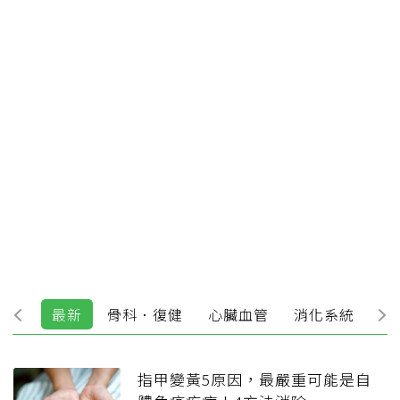
最新
骨科．復健
心臟血管
消化系統
精
指甲變黃5原因，最嚴重可能是自