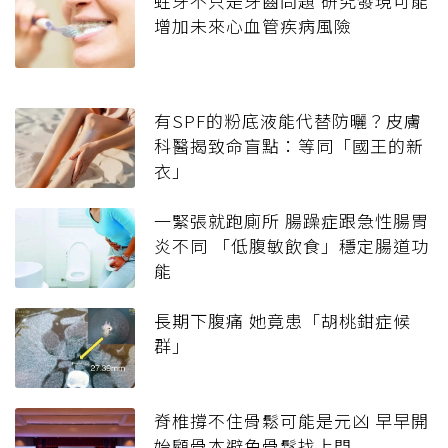
蛀牙不只是牙齒問題 研究發現可能
增加未來心血管疾病風險
有SPF的粉底液能代替防曬？皮膚
科醫揭致命盲點：等同「國王的新
衣」
一緊張就跑廁所 腸躁症跟急性腸胃
炎不同 「低腹敏飲食」穩定腸道功
能
長期下腹痛 她竟患「胡桃鉗症候
群」
脊椎撐不住骨鬆可能是元凶 早早開
始顧骨本避免骨鬆找上門