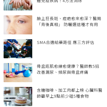
體免疫疾病！4方法消除
臉上狂長斑、痘疤愈來愈深？醫揭
「背後真相」 防曬選這種才有用
SMA合適給藥路徑 應三方評估
骨盆底肌愈練愈健康？醫師教5招
改善漏尿、頻尿與骨盆疼痛
含糖咖啡、加工肉都上榜 心臟科醫
師籲早上9點前少碰5種食物