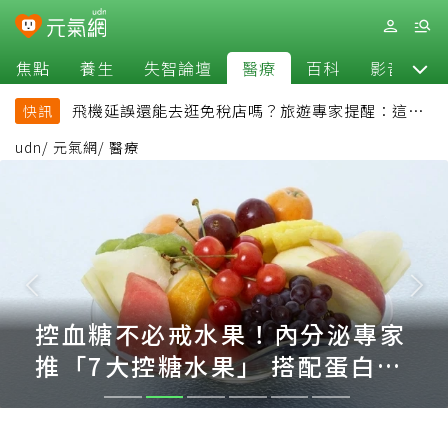
焦點
養生
失智論壇
醫療
百科
影音
飛機延誤還能去逛免稅店嗎？旅遊專家提醒：這個
快訊
時間最好別離開登機門
udn
/
元氣網
/
醫療
控血糖不必戒水果！內分泌專家
推「7大控糖水果」 搭配蛋白質
更穩血糖