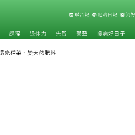
聯合報
經濟日報
河
課程
退休力
失智
醫聲
慢病好日子
 還能種菜、變天然肥料