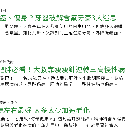
麻，務必尋求神經內科專業協助。
5 牙科
癌、傷身？牙醫破解含氟牙膏3大迷思
的口腔問題，牙膏是每個人都會使用的日常用品，但許多人選購
的「含氟量」如何判斷，又該如何正確選購牙膏？為降低齲齒發
氟牙膏預防齲齒的重要性，民眾應遵循「221刷牙原則」，藥局
廣護齒方式。
45 新陳代謝
與肥胖必看！大叔靠瘦瘦針逆轉三高慢性病
歐巴！」一名58歲男性，過去體態肥胖、小腹明顯突出，健檢
有糖尿病前期、尿酸過高、肝功能異常，三酸甘油脂也偏高。經
LP‑1藥物搭配規律運動下，體脂率從35%降至18%，體態明顯精
標也全數改善，甚至被太太的學生戲稱為「歐巴」。
:55 精神．身心
時左右最好 太多太少加速老化
定要睡，睡滿8小時最健康。」這句話耳熟能詳。精神科醫師楊聰
定健康與老化速度的，並非單純「幾點睡」，在於是否符合人體