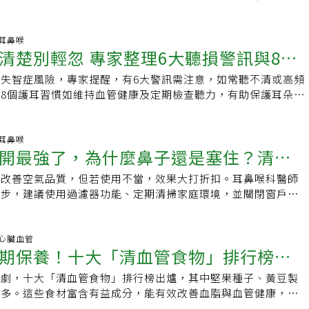
品質是否穩定，以及獲得足夠深層睡眠。
35 耳鼻喉
清楚別輕忽 專家整理6大聽損警訊與8個
失智症風險，專家提醒，有6大警訊需注意，如常聽不清或高頻
8個護耳習慣如維持血管健康及定期檢查聽力，有助保護耳朵健
54 耳鼻喉
開最強了，為什麼鼻子還是塞住？清淨
能改善空氣品質，但若使用不當，效果大打折扣。耳鼻喉科醫師
指南
撇步，建議使用過濾器功能、定期清掃家庭環境，並關閉窗戶以
，必要時應尋求醫療評估。
55 心臟血管
期保養！十大「清血管食物」排行榜公
加劇，十大「清血管食物」排行榜出爐，其中堅果種子、黃豆製
一天一小把即可
最多。這些食材富含有益成分，能有效改善血脂與血管健康，應
重要部分。