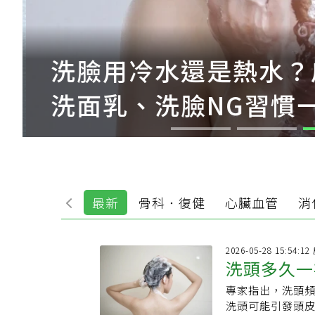
洗臉用冷水還是熱水？
洗面乳、洗臉NG習慣
最新
骨科．復健
心臟血管
消
2026-05-28 15:54:1
洗頭多久一
專家指出，洗頭頻
洗或少洗就
洗頭可能引發頭