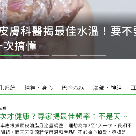
皮膚科醫揭最佳水溫！要不
一次搞懂
化系統
精神．身心
巴金森病
腦部．神經
2 皮膚
次才健康？專家揭最佳頻率：不是天天
率應根據頭皮油脂分泌量調整，理想為每2至4天一次。長期不
好
皮問題，而天天洗頭若使用溫和產品則不必擔心掉髮。選擇洗髮