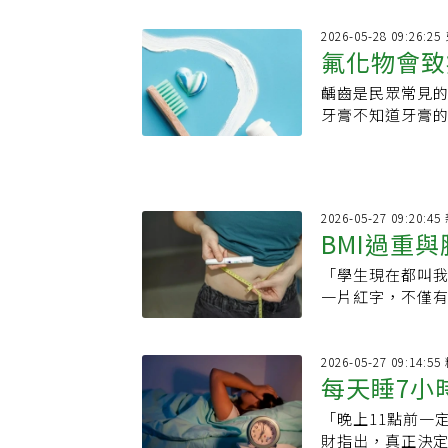
24小時的肢體痠
2026-05-28 09:26:2
氟化物會致
齲齒是民眾常見
牙膏不知道牙膏
生，牙醫師推廣含
藥師也將協同推
2026-05-27 09:20:
BMI過重
「學生現在都叫我
一片紅字，不僅
過3年努力，在G
實，各項健康指
2026-05-27 09:14
每天睡7小
「晚上11點前一
財指出，真正決