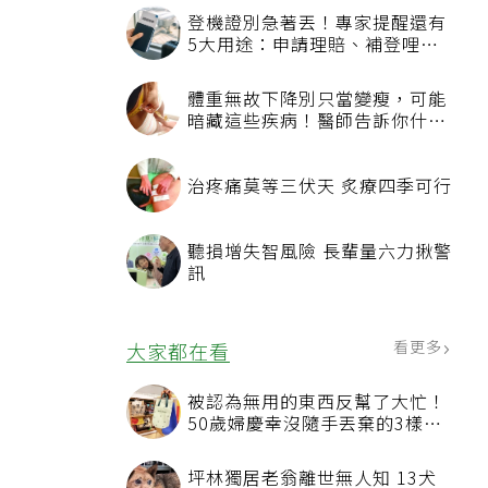
登機證別急著丟！專家提醒還有
5大用途：申請理賠、補登哩程
都用得到
體重無故下降別只當變瘦，可能
暗藏這些疾病！醫師告訴你什麼
時候該就醫？
治疼痛莫等三伏天 炙療四季可行
聽損增失智風險 長輩量六力揪警
訊
看更多
大家都在看
被認為無用的東西反幫了大忙！
50歲婦慶幸沒隨手丟棄的3樣物
品
坪林獨居老翁離世無人知 13犬