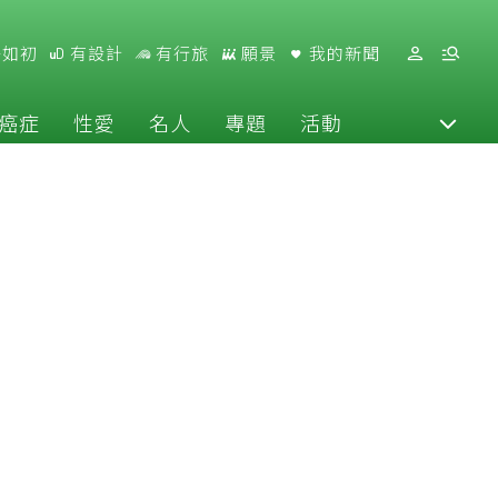
好如初
有設計
有行旅
願景
我的新聞
癌症
性愛
名人
專題
活動