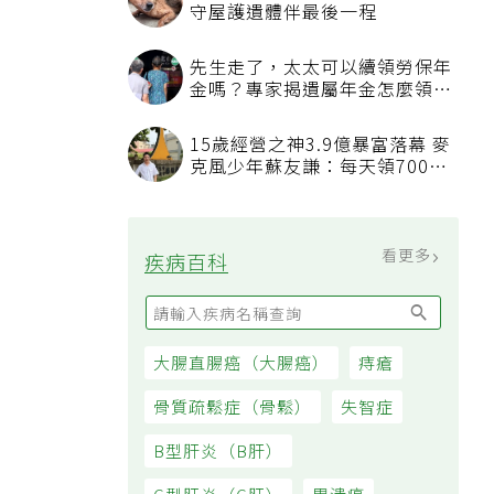
守屋護遺體伴最後一程
先生走了，太太可以續領勞保年
金嗎？專家揭遺屬年金怎麼領，
看順位還要看資格
15歲經營之神3.9億暴富落幕 麥
克風少年蘇友謙：每天領700元
過日子
看更多
疾病百科
大腸直腸癌（大腸癌）
痔瘡
骨質疏鬆症（骨鬆）
失智症
B型肝炎（B肝）