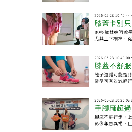
產品時，應重視
2026-05-28 10:45
膝蓋卡別只
80多歲林姓阿嬤
變形、失能
尤其上下樓梯、
漸減少外出與社
2026-05-28 10:40
膝蓋不舒服
鞋子選錯可能是
對鞋才能分
鞋型可有效減輕
撐，避免傷害累
2026-05-28 10:20
手腳麻超過
腳麻不能行走，
上身
影像報告異常，
經內科醫師診斷