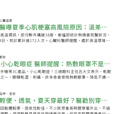
18 心臟血管
醫曝夏季心肌梗塞高風險原因：溫差與
高溫資訊，部分縣市飆破38度，衛福部統計熱傷害就醫狀況，
24日，就診累計達172人次。心臟科醫師提醒，處於高溫環境，
大增，高齡者及慢性三高、心血管疾等患者均為高危險群，應做
。
2 眼部
C小心乾眼症 醫師提醒：熱敷眼罩不是愈
手機等3C產品，小心乾眼症！三總眼科主任呂大文表示，乾眼
病之一，眼睛乾澀、刺痛，許多患者使用熱敷眼罩，降低不適症
，不少患者使用未經檢驗的產品，以致眼部燙傷。
:16 指甲．足部
輕便、透氣，夏天穿最好？醫勸別穿整
鞋因鞋體輕便、透氣性較佳，不少民眾會長時間穿著外出，不過
這些問題
師提醒，洞洞鞋雖具透氣性與緩衝效果，但若長時間穿著進行各