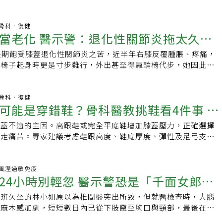
頭皮狀態。
:44 骨科．復健
當老化 醫示警：退化性關節炎拖太久恐
長期飽受膝蓋退化性關節炎之苦，近半年右膝反覆腫脹、疼痛，
從椅子起身時更是寸步難行，外出甚至得靠輪椅代步，她因此逐
交，生活品質大受影響。
:00 骨科．復健
可能是穿錯鞋？骨科醫教挑鞋看4件事 選
膝蓋不適的主因。高跟鞋或完全平底鞋增加膝蓋壓力，正確選擇
散膝蓋承受力
行走痛苦。專家建議考慮鞋跟高度、鞋底厚度、彈性及足弓支
積。
:08 風溼過敏免疫
24小時別輕忽 醫示警恐是「千面女郎」
上班久坐的林小姐原以為椎間盤突出所致，但就醫檢查時，大腦
且麻木感加劇，短短數日內已從下肢竄至胸口與頸部，最後在神
下，確診為多發性硬化症。醫師提醒，如果突然發生且持續超過