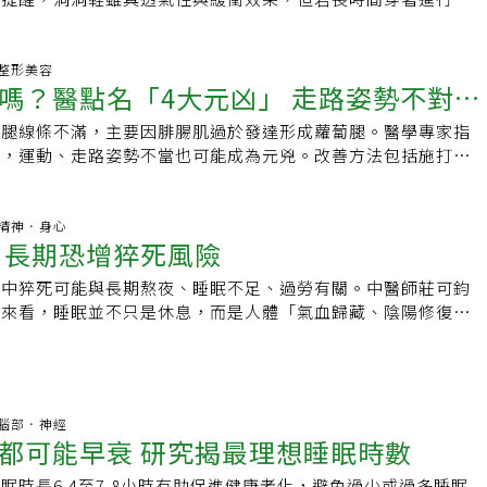
已有足底筋膜炎、扁平足等問題，仍可能引發足部不適，建議應
鞋款，較有助於維持雙腳穩定度與舒適感。
13 整形美容
嗎？醫點名「4大元凶」 走路姿勢不對也
小腿線條不滿，主要因腓腸肌過於發達形成蘿蔔腿。醫學專家指
傳，運動、走路姿勢不當也可能成為元兇。改善方法包括施打肉
腿神經阻斷術，後者可使肌肉自然萎縮。
:41 精神．身心
 長期恐增猝死風險
夢中猝死可能與長期熬夜、睡眠不足、過勞有關。中醫師莊可鈞
度來看，睡眠並不只是休息，而是人體「氣血歸藏、陰陽修復」
長期睡太少、精神壓力大、作息失衡，身體可能逐漸走向「虛耗
成為猝死的高危險族群。
:50 腦部．神經
都可能早衰 研究揭最理想睡眠時數
眠時長6.4至7.8小時有助促進健康老化，避免過少或過多睡眠