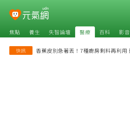
焦點
養生
失智論壇
醫療
百科
影音
香蕉皮別急著丟！7種廚房剩料再利用
快訊