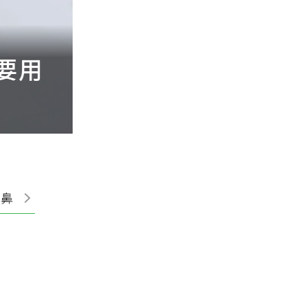
要用
熱傷害804人創
傷、半夜痛醒是警
耳鼻喉
皮膚
呼吸胸腔
婦產科
新陳代謝
眼