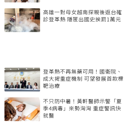
高雄一對母女越南探親後返台確
診登革熱 隱匿出國史挨罰1萬元
登革熱不再無藥可用！國衛院、
成大揭重症機制 可望發展首款標
靶治療
不只防中暑！黃軒醫師示警「夏
季4病毒」來勢洶洶 重症警訊快
就醫