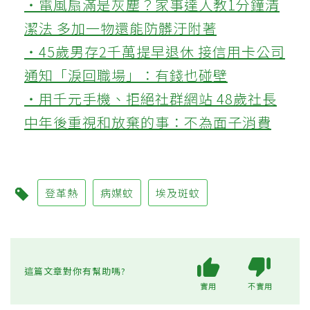
‧電風扇滿是灰塵？家事達人教1分鐘清
潔法 多加一物還能防髒汙附著
‧45歲男存2千萬提早退休 接信用卡公司
通知「淚回職場」：有錢也碰壁
‧用千元手機、拒絕社群網站 48歲社長
中年後重視和放棄的事：不為面子消費
登革熱
病媒蚊
埃及斑蚊
這篇文章對你有幫助嗎?
實用
不實用