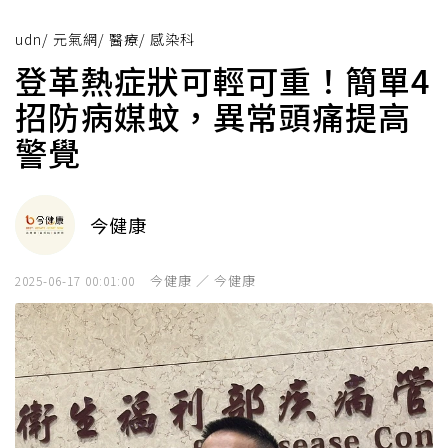
udn
/
元氣網
/
醫療
/
感染科
登革熱症狀可輕可重！簡單4
招防病媒蚊，異常頭痛提高
警覺
今健康
今健康 ／ 今健康
2025-06-17 00:01:00