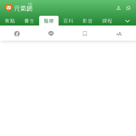
焦點
養生
醫療
百科
影音
課程
退休