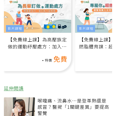
影片課程
影片課程
【免費線上課】為高壓族定
【免費線上課】
做的運動紓壓處方：加入行
燃脂體育課：超
動、增肌、互動元素，0基
氧」高壓族在家
免費
礎也能做！
負擔
特價
延伸閱讀
喉嚨痛、流鼻水⋯是登革熱還是
感冒？醫揭「1關鍵差異」要提高
警覺