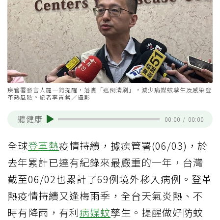
疾管署發言人羅一鈞提醒，落實「巡倒清刷」，減少病媒蚊孳生及感染登
革熱風險。記者李青縈／攝影
聽健康
00:00
/
00:00
全球
登革熱
疫情持續，據疾管署(06/03)，於
去年累計已達有紀錄來最嚴重的一年，台灣
截至06/02也累計了69例境外移入病例。登革
熱疫情持續又逢梅雨季，全台天氣炎熱、不
時有降雨，有利
病媒蚊
孳生。提醒做好防蚊