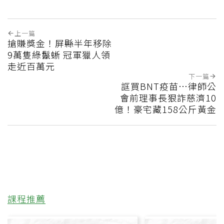
上一篇
搶賺獎金！屏縣半年移除
9萬隻綠鬣蜥 冠軍獵人領
走近百萬元
下一篇
誆買BNT疫苗…律師公
會前理事長狠詐慈濟10
億！豪宅藏158公斤黃金
課程推薦