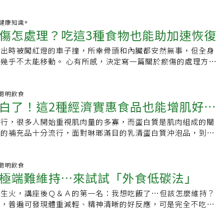
式。 〈早餐〉 以
31 健康知識+
傷怎處理？吃這3種食物也能助加速恢復
外出時被闖紅燈的車子撞，所幸骨頭和內臟都安然無事，但全身
心有所感，決定寫一篇關於瘀傷的處理方
生什麼事，希望大家也能快快復原！（當然，
00 聰明飲食
白了！這2種經濟實惠食品也能增肌好壯
盛行，很多人開始重視肌肉量的多寡，而蛋白質是肌肉組成的關
質的補充品十分流行，面對琳瑯滿目的乳清蛋白質沖泡品，到底
麼選呢？ 想增加肌肉的話，需要透過肌力訓練破壞肌肉
55 聰明飲食
極端難維持…來試試「外食低碳法」
好生火，講座後Ｑ＆Ａ的第一名：我想吃飯了…但該怎麼維持？
後，普遍可發現體重減輕、精神清晰的好反應，可是完全不吃澱
變成生活型態，所以蠻多人改成低碳水的模