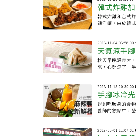
韓式炸雞加
韓式炸雞和台式
迷思
辣洋鑲，由於韓
2018-11-04 08:58:
天氣涼手腳
秋天早晚溫差大
管
來，心都涼了一半
管理關鍵句：「
2018-11-15 20:30:
手腳冰冷光
說到吃暖身的食
根本暖起來
養師的觀點中，
2019-05-01 11:07: