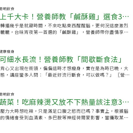
00 聰明飲食
上千大卡！營養師教「鹹酥雞」選食3要
，轉播幾乎是就寢時間，不來吃點東西醒醒腦，更何況這麼激烈
腸轆轆，台味宵夜第一首選的「鹹酥雞」，營養師帶你盡情享受
於炸物含有大量油脂，沒有好好估算和掌握，可能
00 健康瘦身
可細水長流！營養師教「間歇斷食法」
、背心又出現在街頭，偏偏這時才想瘦身，實在是為時已晚，大
態，講座蠻多人問：「最近好流行斷食，可以做嗎？」 〖營養
的核心理念：以安全為前提，並確實了解目
00 聰明飲食
蔬菜！吃麻辣燙又放不下熱量該注意3件
、壓力大時想吃辣，只是滿足口腹之慾而已嗎？事實上，根據腦
人的情緒會受到血清素、多巴胺等神經荷爾蒙影響，當攝取某些
中的營養素竟能影響這些內分泌物質，進而影響我們