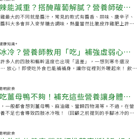
辣能減重？搭醃蘿蔔解膩？營養師破解
炸雞最大的不同就是醬汁，常見的款式有醬香、蒜味、唐辛子、
式醬料大多會拌入麥芽糖去調味，熱量當然比脆皮炸雞肥上許
多！不過，好吃的關鍵也在於醬汁！ 1. 辣vs不辣，哪種
00 健康知識+
冰冷？營養師教用「吃」補強虛弱心血
，許多人的四肢和軀幹溫度也出現「溫差」，一想到寒冬還沒
… 放心！即使吃外食也能補補身，讓你從裡到外暖起來！ 飲食
若不瞭解，不瞭解多少就會損失多少。終究
00 聰明飲食
吃薑母鴨不夠！補充這些營養讓身體從
物，一般都會想到薑母鴨、麻油雞、當歸四物湯等。不過，在營
營養不足也會導致四肢冰冷哦！（回顧之前提到的手腳冰冷的四
種原因，如下圖） 延伸閱讀>>【手腳冰冷心血管
01 聰明飲食