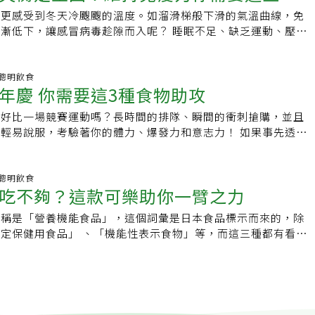
，更感受到冬天冷颼颼的溫度。如溜滑梯般下滑的氣溫曲線，免
讓感冒病毒趁隙而入呢？ 睡眠不足、缺乏運動、壓力
作息不規律等都是免疫力降低的因素，而飲
07 聰明飲食
年慶 你需要這3種食物助攻
，好比一場競賽運動嗎？長時間的排隊、瞬間的衝刺搶購，並且
易說服，考驗著你的體力、爆發力和意志力！ 如果事先透過
全的準備，那麼你可以盡情享受在這場盛事
11 聰明飲食
吃不夠？這款可樂助你一臂之力
名稱是「營養機能食品」，這個詞彙是日本食品標示而來的，除
定保健用食品」 、「機能性表示食物」等，而這三種都有看起
來好棒、好健康的概念，其實有層次之分！ 按照日本厚生