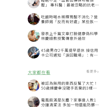
睡眠不足「血管如擰抹布被擠
壓」 專科醫：最被忽略的抗老方
法
吃飯時喝水稀釋胃酸不消化？營
養師揭「反而有好處」某些族群
才要禁
發表上千篇文章打臉健康偽科學
林慶順教授驚傳意外過世
45歲男存2千萬提早退休 接信用
卡公司通知「淚回職場」：有錢
也碰壁
看更多
大家都在看
被認為無用的東西反幫了大忙！
50歲婦慶幸沒隨手丟棄的3樣物
品
電風扇滿是灰塵？家事達人教1
分鐘清潔法 多加一物還能防髒汙