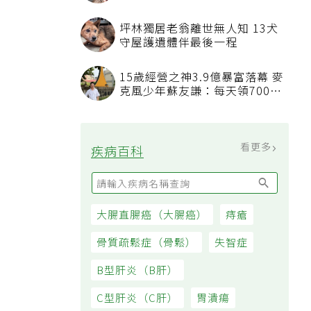
附著
坪林獨居老翁離世無人知 13犬
守屋護遺體伴最後一程
15歲經營之神3.9億暴富落幕 麥
克風少年蘇友謙：每天領700元
過日子
看更多
疾病百科
大腸直腸癌（大腸癌）
痔瘡
骨質疏鬆症（骨鬆）
失智症
B型肝炎（B肝）
C型肝炎（C肝）
胃潰瘍