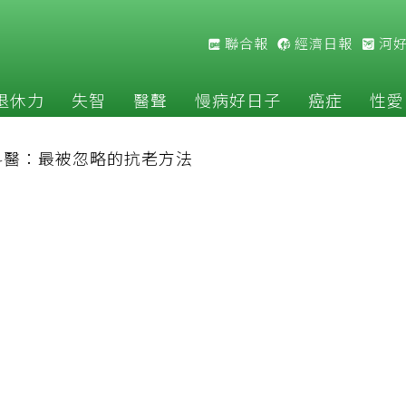
聯合報
經濟日報
河
退休力
失智
醫聲
慢病好日子
癌症
性愛
科醫：最被忽略的抗老方法