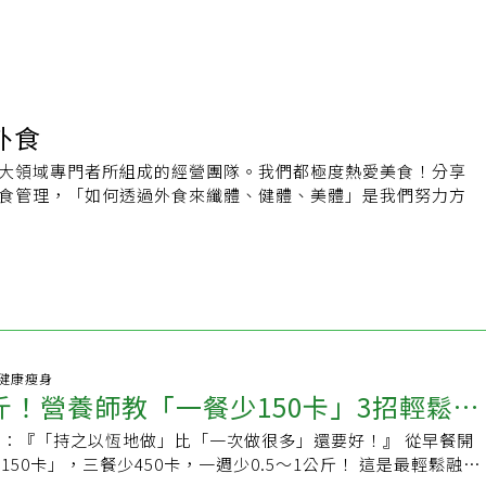
外食
大領域專門者所組成的經營團隊。我們都極度熱愛美食！分享
食管理，「如何透過外食來纖體、健體、美體」是我們努力方
站】：
http://eatout.com.tw
絲團】：
https://www.facebook.com/EatOutwithDietitian/
22 健康瘦身
斤！營養師教「一餐少150卡」3招輕鬆減
『「持之以恆地做」比「一次做很多」還要好！』 從早餐開
50卡」，三餐少450卡，一週少0.5～1公斤！ 這是最輕鬆融入