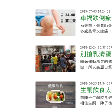
生活的飲食管理方
2019-07-03 14:24:
車禍跌倒瘀
兩天前，營養師
多處黑青又痠痛，幾乎不太能移動。 
式，萬一未來發
2018-12-24 20:37:
別搶乳清蛋
隨著運動風氣的
壯
鍵，所以高蛋白
要怎
2018-04-23 14:34:
生酮飲食太
前陣子生酮飲食
相信生酮一陣子
粉，實在太困難