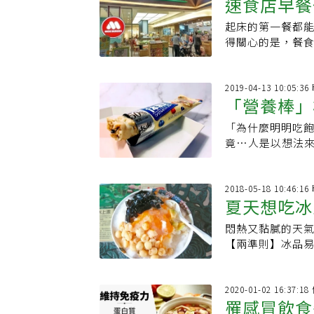
速食店早餐
起床的第一餐都
得關心的是，餐
在 The Journal of
2019-04-13 10:05:
「營養棒」
「為什麼明明吃飽
竟…人是以想法來度
們常會下意識告
2018-05-18 10:46:
夏天想吃冰
悶熱又黏膩的天
鬼
【兩準則】冰品易融，配料單純 冰品易融 
比水分含量多的
2020-01-02 16:37:
罹感冒飲食