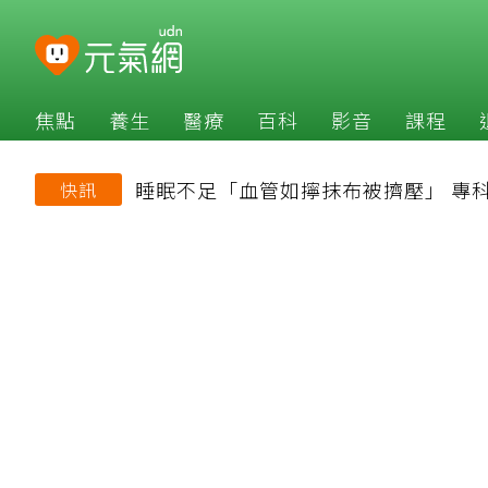
焦點
養生
醫療
百科
影音
課程
睡眠不足「血管如擰抹布被擠壓」 專
快訊