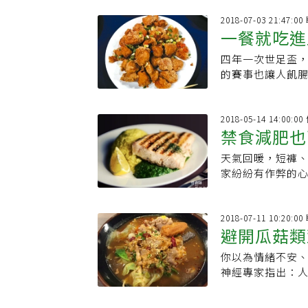
2018-07-03 21:47:
一餐就吃進
四年一次世足盃
領
的賽事也讓人飢
球賽！ 由
2018-05-14 14:00:
禁食減肥也
天氣回暖，短褲
家紛紛有作弊的心
師帶你吃外食〗
2018-07-11 10:20:
避開瓜菇類
你以為情緒不安
事
神經專家指出：
特定食物時，其