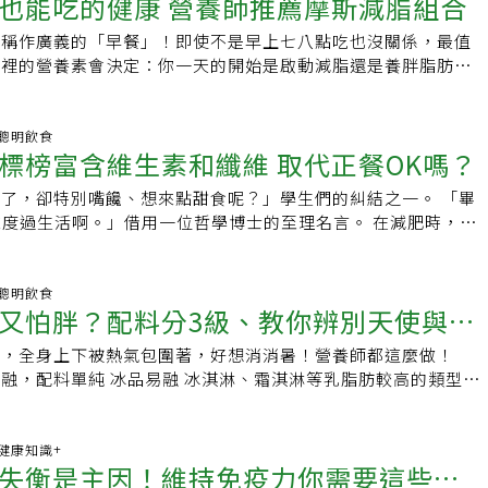
也能吃的健康 營養師推薦摩斯減脂組合
能稱作廣義的「早餐」！即使不是早上七八點吃也沒關係，最值
食裡的營養素會決定：你一天的開始是啟動減脂還是養胖脂肪！
 Nutrition
36 聰明飲食
標榜富含維生素和纖維 取代正餐OK嗎？
了，卻特別嘴饞、想來點甜食呢？」學生們的糾結之一。 「畢
過生活啊。」借用一位哲學博士的至理名言。 在減肥時，我
訴自己：「不可以這個、不可以那
16 聰明飲食
又怕胖？配料分3級、教你辨別天使與魔
氣，全身上下被熱氣包圍著，好想消消暑！營養師都這麼做！
冰淇淋、霜淇淋等乳脂肪較高的類型，
類型（如：刨冰、義式冰淇淋、
18 健康知識+
失衡是主因！維持免疫力你需要這些營