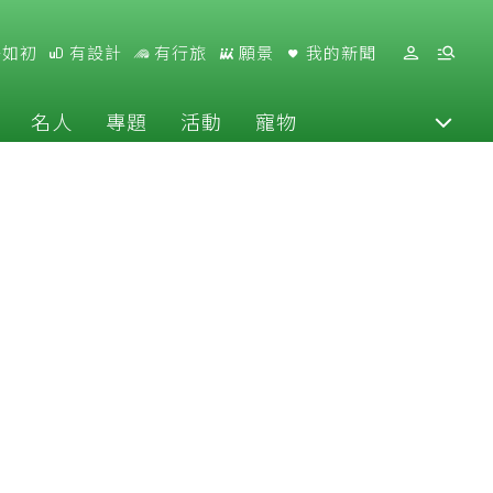
好如初
有設計
有行旅
願景
我的新聞
名人
專題
活動
寵物