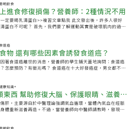
44 聰明飲食
上進食修復損傷？營養師：2種情況不用
乳清蛋白>>複習文章點我 此文發出後，許多人很好
，我們要了解運動其實是破壞肌肉的過
中高強度運動超過 1 小時以上
50 食道癌
食物 還有哪些因素會誘發食道癌？
們因著食道癌離世的消息，營養師的學生鋪天蓋地詢問：食道癌
有徵兆嗎？ 食道癌在十大好發癌症，男女都不是
前五大，但在男性死亡率剛好在第五名。 食道癌預
00 健康知識+
類東西 幫助修復大腦、保護眼睛、滋養肌
會傷肝，主要源自於中醫理論強調氣血循環，當體內氣血在經脈
助身體重新滋養再造。不過，當營養師向中醫師請教時，發現原
指肝臟膽囊！聽到這裡，大家都內心歡呼，終於可以
35 聰明飲食