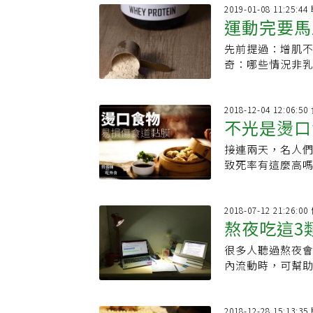
2019-01-08 11:25:
運動完要馬
先前提過：增肌不一定要喝
奇：哪些情況非乳清蛋白不可呢？ 首先
程，當持續中度或
2018-12-04 12:06:
不光是燙口
接連兩天，名人
致死率有這麼高嗎？怎麼預防？
2018-07-12 21:26:
熬夜吃這3
很多人聽過熬夜
膚
內流動時，可幫
來肝經膽經不是
2018-12-28 15:13: