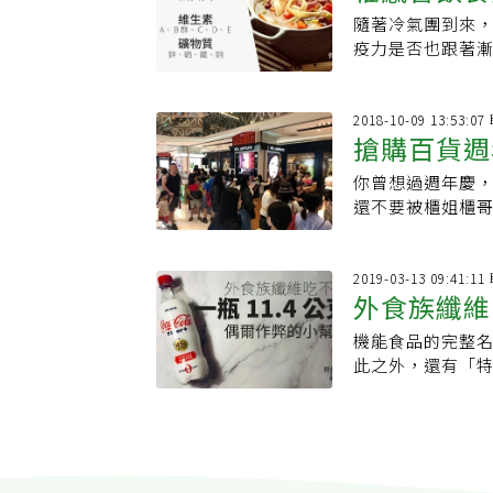
隨著冷氣團到來
養素
疫力是否也跟著漸漸低下，
大、勞累、生活
2018-10-09 13:53:
搶購百貨週
你曾想過週年慶
還不要被櫃姐櫃哥輕
營養補給做好萬
2019-03-13 09:41:
外食族纖維
機能食品的完整
此之外，還有「特