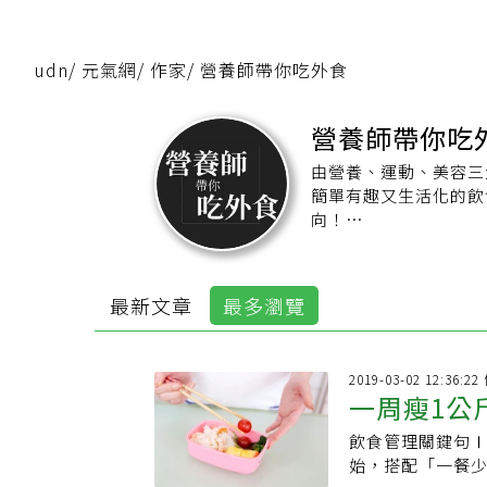
udn
/
元氣網
/
作家
/
營養師帶你吃外食
營養師帶你吃
由營養、運動、美容三
簡單有趣又生活化的飲
向！
【營養師帶你吃外食網
【營養師帶你吃外食粉
最新文章
最多瀏覽
2019-03-02 12:36:
一周瘦1公
飲食管理關鍵句Ⅰ：
肥
始，搭配「一餐少1