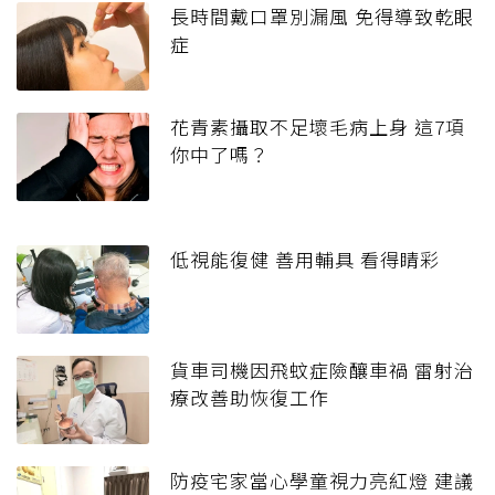
長時間戴口罩別漏風 免得導致乾眼
症
花青素攝取不足壞毛病上身 這7項
你中了嗎？
低視能復健 善用輔具 看得睛彩
貨車司機因飛蚊症險釀車禍 雷射治
療改善助恢復工作
防疫宅家當心學童視力亮紅燈 建議