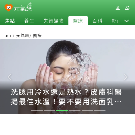
焦點
養生
失智論壇
醫療
百科
影音
udn
/
元氣網
/
醫療
洗臉用冷水還是熱水？皮膚科醫
揭最佳水溫！要不要用洗面乳、
洗臉NG習慣一次搞懂