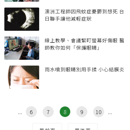
澳洲工程師因飛蚊症憂鬱到想死 台
日聯手讓他減輕症狀
線上教學、會議緊盯螢幕好傷眼 醫
師教你如何「保護眼睛」
雨水噴到眼睛別用手揉 小心結膜炎
6
7
8
9
10