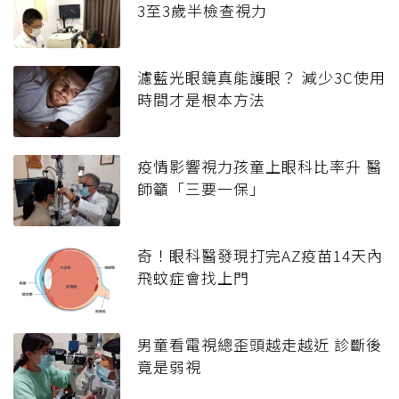
3至3歲半檢查視力
濾藍光眼鏡真能護眼？ 減少3C使用
時間才是根本方法
疫情影響視力孩童上眼科比率升 醫
師籲「三要一保」
奇！眼科醫發現打完AZ疫苗14天內
飛蚊症會找上門
男童看電視總歪頭越走越近 診斷後
竟是弱視