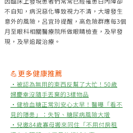
因臨床上發現患者們常常已經罹患白內障卻
不自知，病況惡化導致視力不清，大增發生
意外的風險，呂宜玲提醒，高危險群應每3個
月至眼科相關醫療院所做眼睛檢查，及早發
現，及早追蹤治療。
💪更多健康推薦
‧被認為無用的東西反幫了大忙！50歲
婦慶幸沒隨手丟棄的3樣物品
‧健檢血糖正常別安心太早！醫曝「看不
見的隱患」：失智、糖尿病風險大增
‧兒邀84歲寡母搬來同住「不用付房租