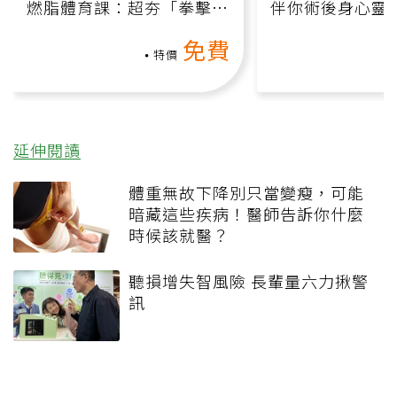
燃脂體育課：超夯「拳擊有
伴你術後身心靈
氧」高壓族在家釋放壓力無
上影音課）
免費
負擔
特價
延伸閱讀
體重無故下降別只當變瘦，可能
暗藏這些疾病！醫師告訴你什麼
時候該就醫？
聽損增失智風險 長輩量六力揪警
訊