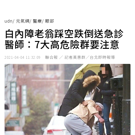
udn
/
元氣網
/
醫療
/
眼部
白內障老翁踩空跌倒送急診
醫師：7大高危險群要注意
聯合報 ／ 記者黃惠群／台北即時報導
2021-04-04 11:32:09