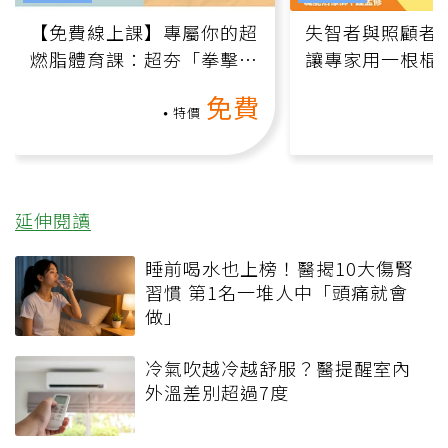
【免費線上課】專屬你的超
失智者與照顧者
燃脂體育課：超夯「拳擊有
讓專家用一根棍
氧」高壓族在家釋放壓力無
何逆轉退化大腦
免費
負擔
課）
特價
延伸閱讀
睡前喝水也上榜！醫揭10大傷腎
習慣 第1名一堆人中「頭痛就會
做」
冷氣吹越冷越舒服？醫提醒室內
外溫差別超過7度