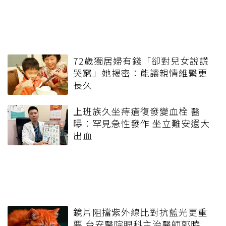
72歲獨居婦有錢「卻對兒女說謊
哭窮」她揭密：能讓親情維繫更
長久
上班族久坐痔瘡復發變血栓 醫
曝：罕見急性發作 坐立難安還大
出血
鏡片阻擋紫外線比對抗藍光更重
要 台安醫院眼科主治醫師郭曉