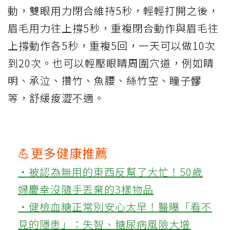
動，雙眼用力閉合維持5秒，輕輕打開之後，
眉毛用力往上撐5秒，重複閉合動作與眉毛往
上撐動作各5秒，重複5回，一天可以做10次
到20次。也可以輕壓眼睛周圍穴道，例如睛
明、承泣、攢竹、魚腰、絲竹空、瞳子髎
等，舒緩痠澀不適。
💪更多健康推薦
‧被認為無用的東西反幫了大忙！50歲
婦慶幸沒隨手丟棄的3樣物品
‧健檢血糖正常別安心太早！醫曝「看不
見的隱患」：失智、糖尿病風險大增