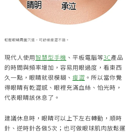
輕壓眼睛周圍穴道，可舒緩痠澀不適。
現代人使用
智慧型手機
、平板電腦等
3C
產品
的時間與頻率增加，容易用眼過度，看東西
久一點，眼睛就很模糊、
痠澀
。所以當你覺
得眼睛有乾澀感、眼裡充滿血絲、怕光時，
代表眼睛該休息了。
建議休息時，眼睛可以上下左右轉動，順時
針、逆時針各做5次；也可做眼球肌肉放鬆運