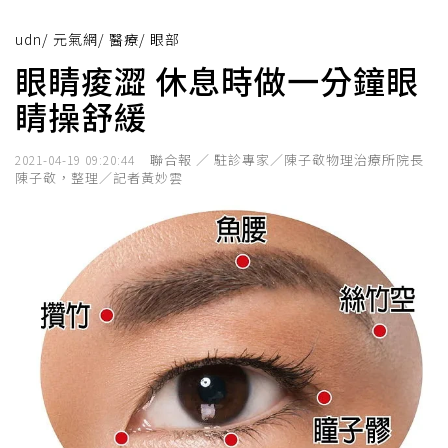
udn
/
元氣網
/
醫療
/
眼部
眼睛痠澀 休息時做一分鐘眼
睛操舒緩
聯合報 ／ 駐診專家／陳子敬物理治療所院長
2021-04-19 09:20:44
陳子敬，整理／記者黃妙雲