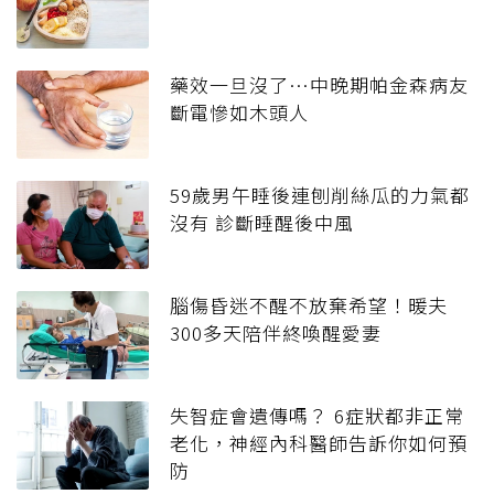
藥效一旦沒了…中晚期帕金森病友
斷電慘如木頭人
59歲男午睡後連刨削絲瓜的力氣都
沒有 診斷睡醒後中風
腦傷昏迷不醒不放棄希望！暖夫
300多天陪伴終喚醒愛妻
失智症會遺傳嗎？ 6症狀都非正常
老化，神經內科醫師告訴你如何預
防