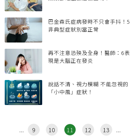
巴金森氏症病發時不只會手抖！5
非典型症狀別當正常
再不注意恐殃及全身！醫師：6表
現是大腦正在發炎
說話不清、視力模糊 不能忽視的
「小中風」症狀！
9
10
11
12
13