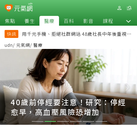
焦點
養生
醫療
百科
影音
課程
退休
用千元手機、拒絕社群網站 48歲社長中年後重視和
快訊
放棄的事：不為面子消費
udn
/
元氣網
/
醫療
40歲前停經要注意！研究：停經
愈早，高血壓風險恐增加