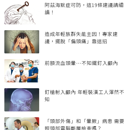
阿茲海默症可防，這19條建議請細
讀！
造成年輕族群失能主因！專家建
議，擺脫「偏頭痛」靠這招
前額流血頭暈…不知鐵釘入顱內
釘槍射入顱內 年輕裝潢工人渾然不
知
「頭部外傷」和「暈厥」病患 需要
照頭部電腦斷層檢查嗎？