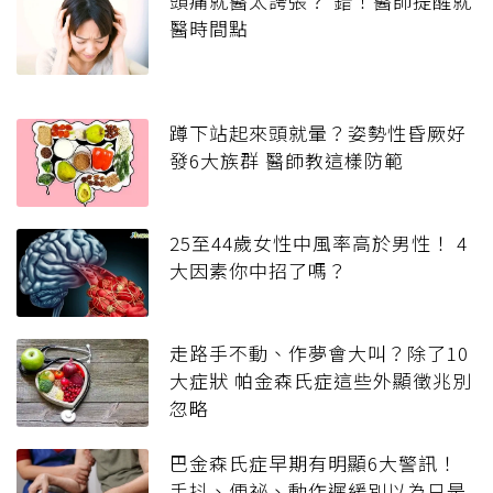
頭痛就醫太誇張？ 錯！醫師提醒就
醫時間點
蹲下站起來頭就暈？姿勢性昏厥好
發6大族群 醫師教這樣防範
25至44歲女性中風率高於男性！ 4
大因素你中招了嗎？
走路手不動、作夢會大叫？除了10
大症狀 帕金森氏症這些外顯徵兆別
忽略
巴金森氏症早期有明顯6大警訊！
手抖、便祕、動作遲緩別以為只是