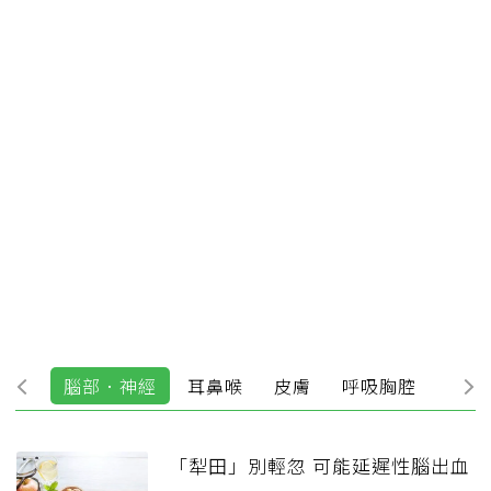
森病
腦部．神經
耳鼻喉
皮膚
呼吸胸腔
婦產
「犁田」別輕忽 可能延遲性腦出血