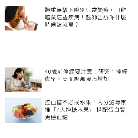
體重無故下降別只當變瘦，可能
暗藏這些疾病！醫師告訴你什麼
時候該就醫？
40歲前停經要注意！研究：停經
愈早，高血壓風險恐增加
控血糖不必戒水果！內分泌專家
推「7大控糖水果」 搭配蛋白質
更穩血糖