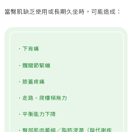
當臀肌缺乏使用或長期久坐時，可能造成：
．下背痛
．髖關節緊繃
．膝蓋疼痛
．走路、爬樓梯無力
．平衡能力下降
．臀部肌肉萎縮／脂肪浸潤（與代謝疾