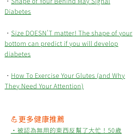
．
Shape of Your Behind May Signal
Diabetes
．
Size DOESN'T matter! The shape of your
bottom can predict if you will develop
diabetes
．
How To Exercise Your Glutes (and Why
They Need Your Attention)
💪更多健康推薦
‧被認為無用的東西反幫了大忙！50歲