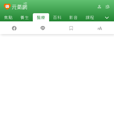
焦點
養生
醫療
百科
影音
課程
退休