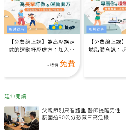
影片課程
影片課程
【免費線上課】為高壓族定
【免費線上課】
做的運動紓壓處方：加入行
燃脂體育課：超
動、增肌、互動元素，0基
氧」高壓族在家
免費
礎也能做！
負擔
特價
延伸閱讀
父親節別只看體重 醫師提醒男性
腰圍逾90公分恐藏三高危機