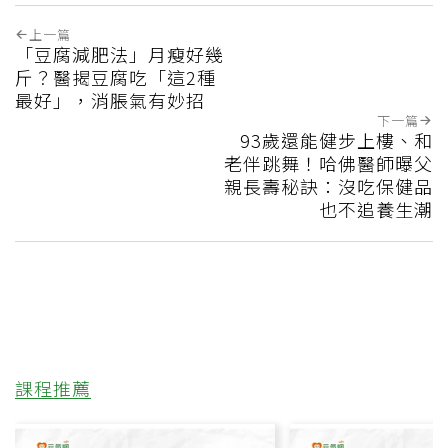
上一篇
「豆腐減肥法」月瘦好幾
斤？醫揭豆腐吃「這2種
最好」，消脹氣有妙招
下一篇
93歲還能健步上樓、和
老伴跳舞！哈佛醫師曝父
親長壽秘訣：沒吃保健品
也不追養生潮
課程推薦