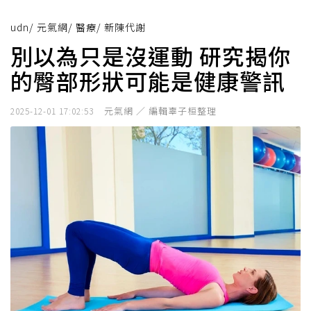
udn
/
元氣網
/
醫療
/
新陳代謝
別以為只是沒運動 研究揭你
的臀部形狀可能是健康警訊
元氣網 ／ 編輯辜子桓整理
2025-12-01 17:02:53