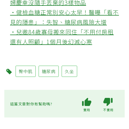
婦慶幸沒隨手丟棄的3樣物品
‧健檢血糖正常別安心太早！醫曝「看不
見的隱患」：失智、糖尿病風險大增
‧兒邀84歲寡母搬來同住「不用付房租
還有人照顧」1個月後幻滅心寒
臀中肌
糖尿病
久坐
這篇文章對你有幫助嗎?
實用
不實用