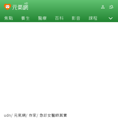
焦點
養生
醫療
百科
影音
課程
退休
udn
/
元氣網
/
作家
/
急診女醫師其實