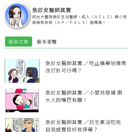
急診女醫師其實
前台大醫院急診主治醫師，成人（ＡＣＬＳ）與小兒
高級救命術（ＡＰ／ＰＡＬＳ）指導員。
曾於台大，慈濟，榮總工作，也曾待過多個區域及地
區型醫院，看遍急診冷暖而成立了臉書粉絲專頁－
「急診女醫師其實.」，以畫筆呈現人性故事，及將
最新文章
最多瀏覽
醫療專業知識化為有趣的小漫畫而擁有十幾萬粉絲。
著有《急診室SOP》一書。
急診女醫師其實.／吃止痛藥怕傷胃
改打針可行嗎？
急診女醫師其實.／小嬰兒發燒 跟
大人的嘴巴有關！
急診女醫師其實.／抗生素沒吃完
自我感覺良好就停藥？