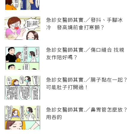
急診女醫師其實.／發抖、手腳冰
冷 發高燒前會打寒顫？
急診女醫師其實.／傷口縫合 找親
友作陪好嗎？
急診女醫師其實.／腸子黏在一起？
可能肚子打開過！
急診女醫師其實.／鼻胃管怎麼放？
用吞的