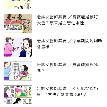
急診女醫師其實.／寶寶老是被叮一
大包？原來是血管性水腫..
急診女醫師其實.／懷孕期間喝咖啡
會怎樣？
急診女醫師其實.／感冒能餵母乳
嗎？
急診女醫師其實.／別糾結於母奶
量！4方法判斷寶寶吃飽沒