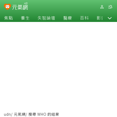
焦點
養生
失智論壇
醫療
百科
影音
udn
/
元氣網
/
搜尋 WHO 的結果