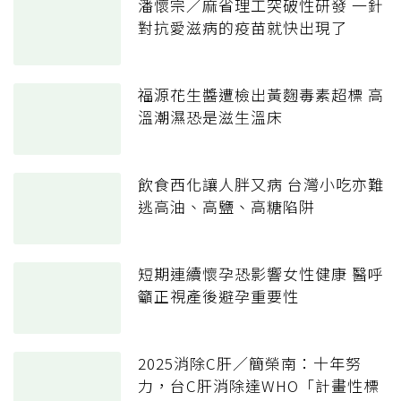
潘懷宗／麻省理工突破性研發 一針
對抗愛滋病的疫苗就快出現了
福源花生醬遭檢出黃麴毒素超標 高
溫潮濕恐是滋生溫床
飲食西化讓人胖又病 台灣小吃亦難
逃高油、高鹽、高糖陷阱
短期連續懷孕恐影響女性健康 醫呼
籲正視產後避孕重要性
2025消除C肝／簡榮南：十年努
力，台C肝消除達WHO「計畫性標