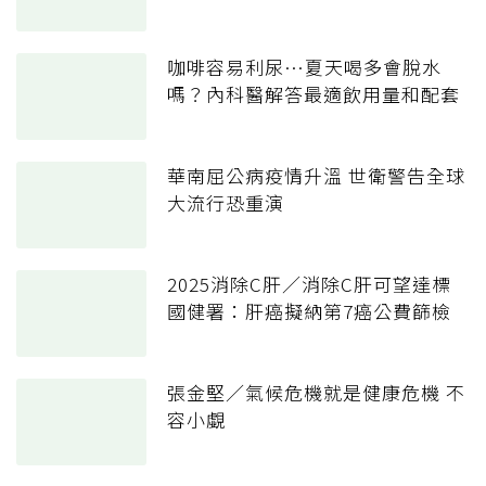
咖啡容易利尿…夏天喝多會脫水
嗎？內科醫解答最適飲用量和配套
華南屈公病疫情升溫 世衛警告全球
大流行恐重演
2025消除C肝／消除C肝可望達標
國健署：肝癌擬納第7癌公費篩檢
張金堅／氣候危機就是健康危機 不
容小覷