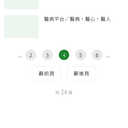
醫病平台／醫病，醫心，醫人
2
3
4
5
6
最前頁
最後頁
24
共
頁