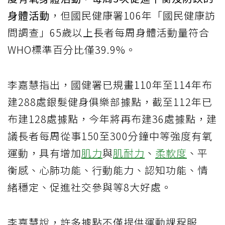
身體活動
，但國民健康署106年「國民健康訪
問調查」65歲以上長者每周身體活動量符合
WHO標準百分比僅39.9%。
李嘉慧指出，國健署已規畫110年至114年布
建288處銀髮健身俱樂部據點，截至112年已
布建128處據點，今年將再布建36處據點，建
議長者每周從事150至300分鐘中等強度有氧
運動，具有增加
肌力
與
肌耐力
、
柔軟度
、平
衡感、心肺功能、行動能力、認知功能、情
緒穩定、促進社交參與等8大好處。
李嘉慧說，許多據點不僅提供運動課程服