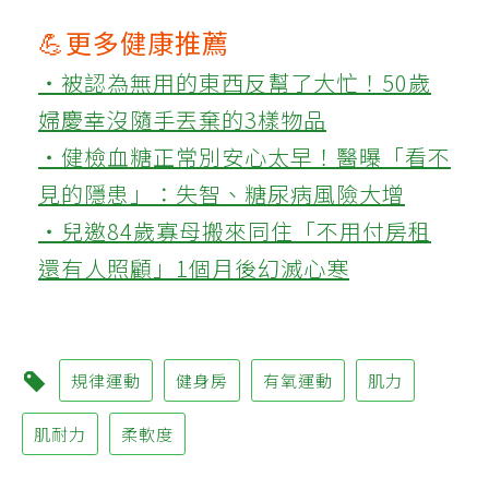
💪更多健康推薦
‧被認為無用的東西反幫了大忙！50歲
婦慶幸沒隨手丟棄的3樣物品
‧健檢血糖正常別安心太早！醫曝「看不
見的隱患」：失智、糖尿病風險大增
‧兒邀84歲寡母搬來同住「不用付房租
還有人照顧」1個月後幻滅心寒
規律運動
健身房
有氧運動
肌力
肌耐力
柔軟度