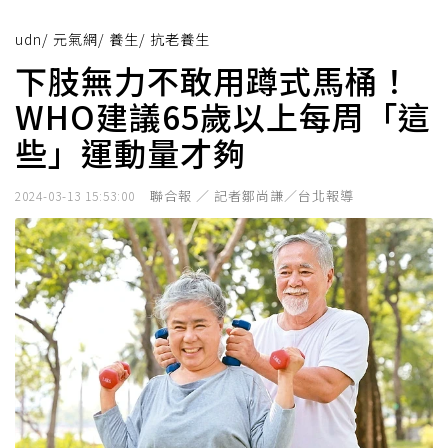
udn
/
元氣網
/
養生
/
抗老養生
下肢無力不敢用蹲式馬桶！
WHO建議65歲以上每周「這
些」運動量才夠
聯合報 ／ 記者鄒尚謙／台北報導
2024-03-13 15:53:00