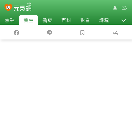
焦點
養生
醫療
百科
影音
課程
退休