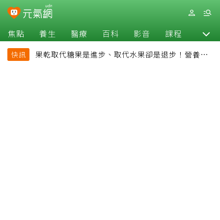
焦點
養生
醫療
百科
影音
課程
退休
果乾取代糖果是進步、取代水果卻是退步！營養師
快訊
揭果乾堅果常見健康陷阱