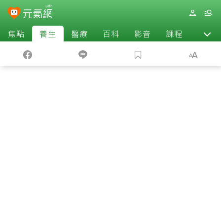
焦點
養生
醫療
百科
影音
課程
退休