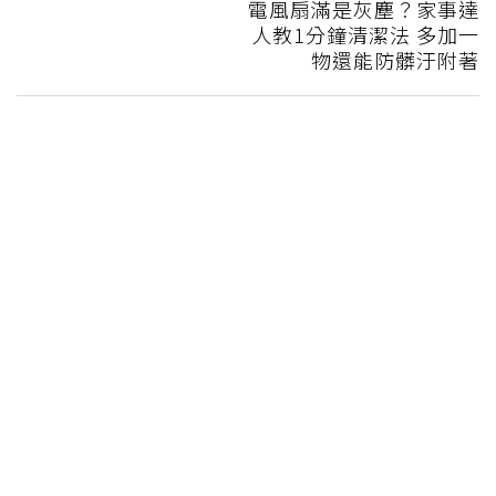
電風扇滿是灰塵？家事達
人教1分鐘清潔法 多加一
物還能防髒汙附著