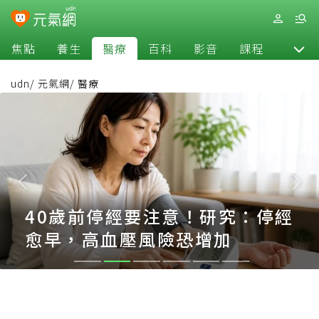
焦點
養生
醫療
百科
影音
課程
退休
udn
/
元氣網
/
醫療
40歲前停經要注意！研究：停經
愈早，高血壓風險恐增加