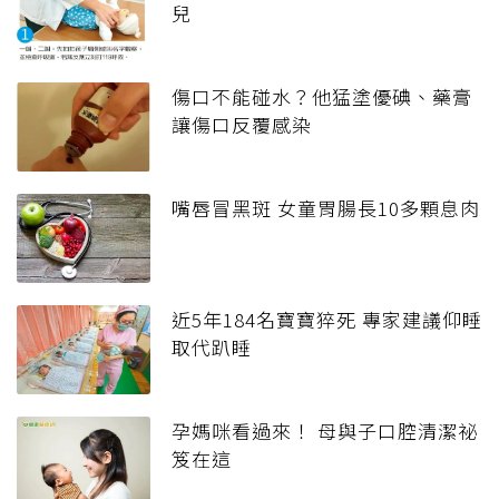
兒
傷口不能碰水？他猛塗優碘、藥膏
讓傷口反覆感染
嘴唇冒黑斑 女童胃腸長10多顆息肉
近5年184名寶寶猝死 專家建議仰睡
取代趴睡
孕媽咪看過來！ 母與子口腔清潔祕
笈在這