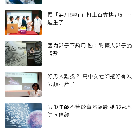
罹「無月經症」打上百支排卵針 幸
運生子
國內卵子不夠用 醫：盼擴大卵子捐
贈數
好男人難找？ 高中女老師還好有凍
卵順利產子
卵巢年齡不等於實際歲數 她32歲卻
等同停經