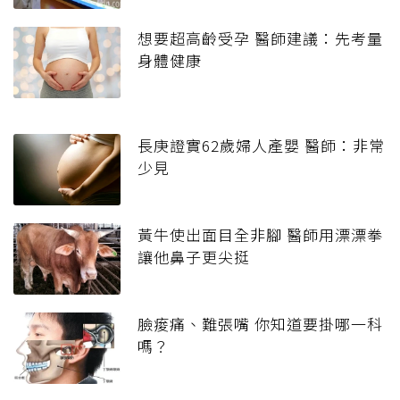
想要超高齡受孕 醫師建議：先考量
身體健康
長庚證實62歲婦人產嬰 醫師：非常
少見
黃牛使出面目全非腳 醫師用漂漂拳
讓他鼻子更尖挺
臉痠痛、難張嘴 你知道要掛哪一科
嗎？