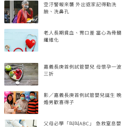
空汙警報來襲 外出返家記得勤洗
臉、洗鼻孔
老人長期貧血、胃口差 當心為骨髓
纖維化
嘉義長庚首例試管嬰兒 母懷孕一波
三折
影／嘉義長庚首例試管嬰兒誕生 晚
婚男歡喜得子
父母必學「叫叫ABC」 急救窒息嬰