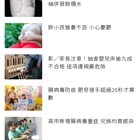
禍併發肺積水
胖小孩營養不良 小心憂鬱
影／家長注意！抽查嬰兒床逾九成
不合格 這項違規最危險
腸病毒防疫 肥皂搓手超過20秒才算
數
高市新增腸病毒重症 兄姊均曾感染