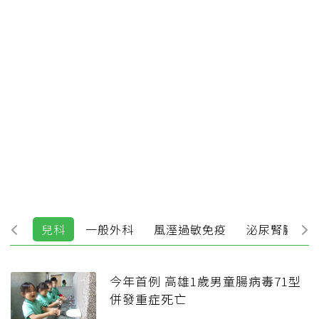
美容
兒科
一般外科
風溼過敏免疫
泌尿腎臟
今年首例 高雄1歲男童腸病毒71型
併發重症死亡