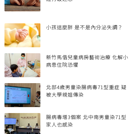
小孩這麼胖 是不是內分泌失調？
新竹馬偕兒童病房藝術治療 化解小
病患住院恐懼
北部4歲男童染腸病毒71型重症 疑
被大學親姐傳染
腸病毒增3個案 北中南男童染71型
家人也感染