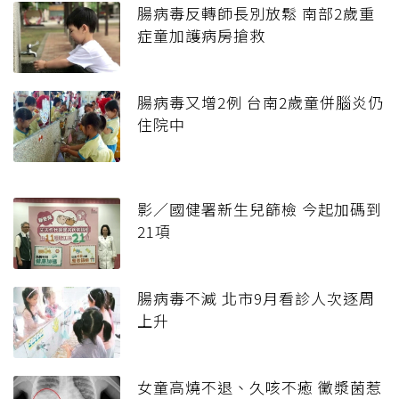
腸病毒反轉師長別放鬆 南部2歲重
症童加護病房搶救
腸病毒又增2例 台南2歲童併腦炎仍
住院中
影／國健署新生兒篩檢 今起加碼到
21項
腸病毒不減 北市9月看診人次逐周
上升
女童高燒不退、久咳不癒 黴漿菌惹