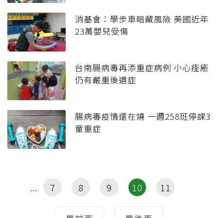
消基會：學步車暗藏風險 美國近年
23萬嬰兒受傷
台南腸病毒再添重症病例 小心痊癒
仍有嚴重後遺症
腸病毒疫情還在燒 一週258班停課3
童重症
7
8
9
10
11