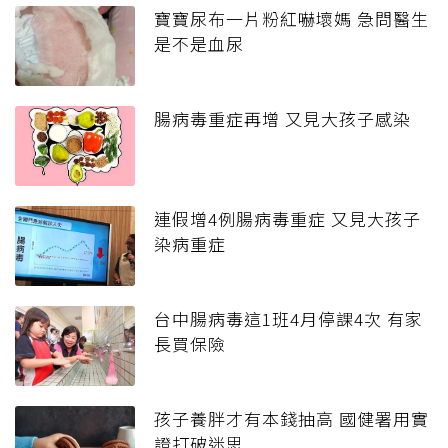
寶寶尿布一片粉紅嚇壞媽 急問醫生
是不是血尿
腸病毒重症再增 又見大孩子感染
連假增4例腸病毒重症 又見大孩子
染病重症
台中腸病毒這1班4月停課4次 有家
長買保險
孩子養胖才有本錢抽高 國健署用實
證打破迷思