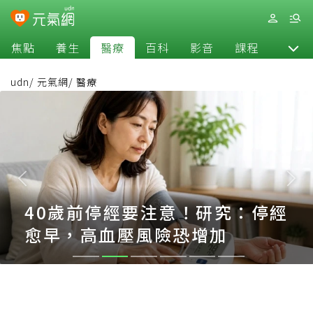
焦點
養生
醫療
百科
影音
課程
退休
udn
/
元氣網
/
醫療
40歲前停經要注意！研究：停經
愈早，高血壓風險恐增加