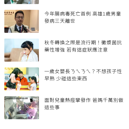
今年腸病毒死亡首例 高雄1歲男童
發病三天離世
秋冬轉換之際是流行期！黴漿菌抗
藥性增強 若有這症狀應注意
一歲女嬰長ㄋㄟㄋㄟ？不想孩子性
早熟 少碰這些東西
面對兒童熱痙攣發作 爸媽千萬別做
這些事