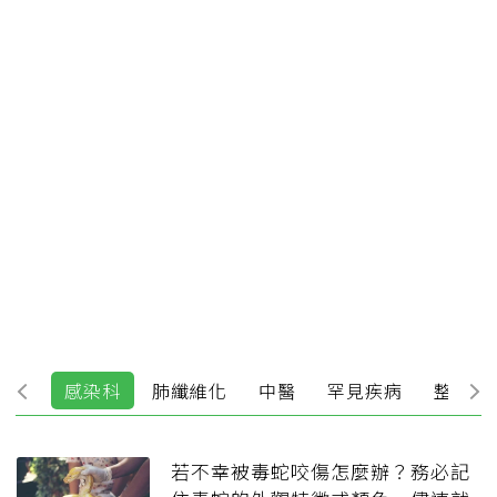
牙科
感染科
肺纖維化
中醫
罕見疾病
整形美
若不幸被毒蛇咬傷怎麼辦？務必記