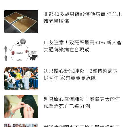
北部40多歲男確診漢他病毒 但並未
遭老鼠咬傷
山友注意！致死率最高30% 新人畜
共通傳染病在台現蹤
別只關心新冠肺炎！2種傳染病悄
悄孳生 家有寶寶更危險
別只關心武漢肺炎！威脅更大的流
感重症死亡已達61例