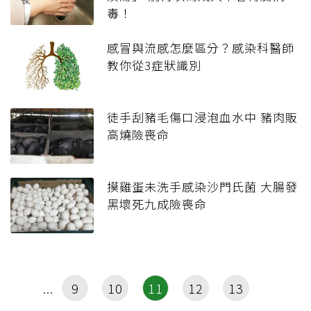
毒！
感冒與流感怎麼區分？感染科醫師
教你從3症狀識別
徒手刮豬毛傷口浸泡血水中 豬肉販
高燒險喪命
摸雞蛋未洗手感染沙門氏菌 大腸發
黑壞死九成險喪命
9
10
11
12
13