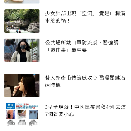
少女肺部出現「空洞」 竟是山澗溪
水惹的禍！
公共場所戴口罩防流感？醫強調
「這件事」最重要
藝人郭彥甫傳流感攻心 醫曝關鍵治
療時機
3型全現蹤！中國鼠疫累積4例 去這
7個省要小心