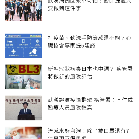
武漢病例回來不可怕？醫師提醒只
要做到這件事
打疫苗、勤洗手防流感還不夠？心
臟協會專家提6建議
新型冠狀病毒日本也中鏢？ 疾管署
將做新的風險評估
武漢證實疫情群聚 疾管署：同住或
醫療人員風險較高
流感來勢洶洶！除了戴口罩還有7
件事更不得馬虎