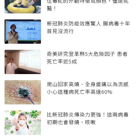
住毒蛇的外觀特徵或顏色，儘速就
醫！
新冠肺炎防疫效應驚人 腸病毒十年
首見沒流行
奇美研究登革熱5大危險因子 患者
死亡率近5成
爬山回家高燒、全身痠痛以為流感
小心這種病死亡率高達60%
比新冠肺炎傳染力更強！這兩病毒
初期也會發燒、咳嗽