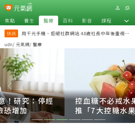
焦點
養生
醫療
百科
影音
課程
退休
用千元手機、拒絕社群網站 48歲社長中年後重視和
快訊
放棄的事：不為面子消費
udn
/
元氣網
/
醫療
控血糖不必戒水果！內分泌專家
推「7大控糖水果」 搭配蛋白質
更穩血糖