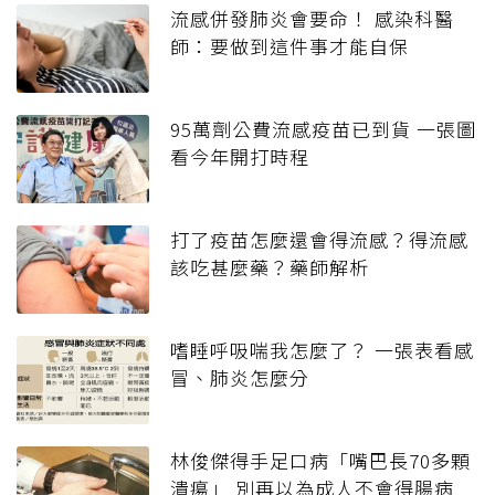
流感併發肺炎會要命！ 感染科醫
師：要做到這件事才能自保
95萬劑公費流感疫苗已到貨 一張圖
看今年開打時程
打了疫苗怎麼還會得流感？得流感
該吃甚麼藥？藥師解析
嗜睡呼吸喘我怎麼了？ 一張表看感
冒、肺炎怎麼分
林俊傑得手足口病「嘴巴長70多顆
潰瘍」 別再以為成人不會得腸病