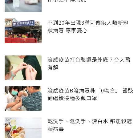
不到20年出現3種可傳染人類新冠
狀病毒 專家憂心
流感疫苗打台製還是外廠？台大醫
有解
流感疫苗B流病毒株「0吻合」 醫鼓
勵繼續接種多戴口罩
乾洗手、濕洗手、漂白水 都能殺冠
狀病毒