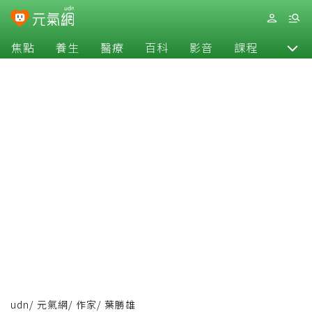
焦點
養生
醫療
百科
影音
課程
退休
udn
/
元氣網
/
作家
/
葉勝雄