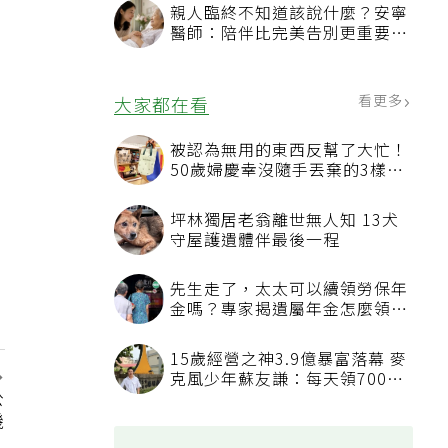
親人臨終不知道該說什麼？安寧
醫師：陪伴比完美告別更重要，
4句話值得及早說出口
看更多
大家都在看
被認為無用的東西反幫了大忙！
50歲婦慶幸沒隨手丟棄的3樣物
品
坪林獨居老翁離世無人知 13犬
守屋護遺體伴最後一程
先生走了，太太可以續領勞保年
金嗎？專家揭遺屬年金怎麼領，
看順位還要看資格
15歲經營之神3.9億暴富落幕 麥
克風少年蘇友謙：每天領700元
公
過日子
機