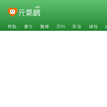
焦點
養生
醫療
百科
影音
課程