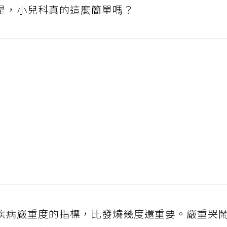
是，小兒科真的這麼簡單嗎？
疾病嚴重度的指標，比發燒幾度還重要。嚴重哭