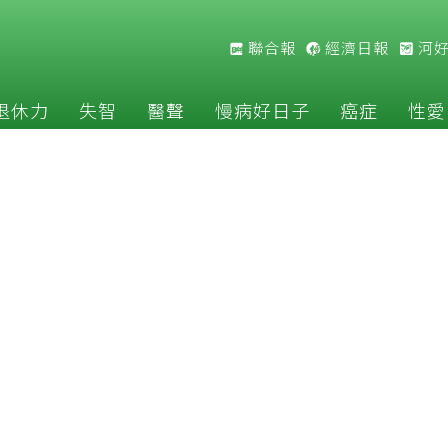
聯合報
經濟日報
河
退休力
失智
醫聲
慢病好日子
癌症
性愛