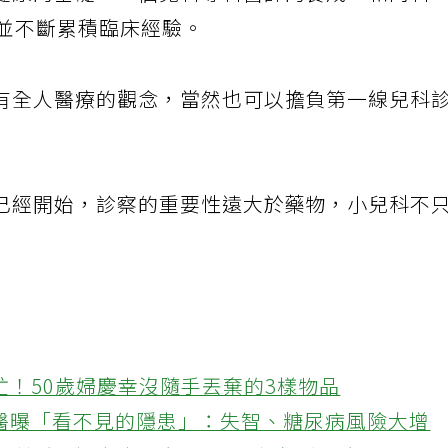
健康的基礎。一個兒科專科醫師的養成，和內科
，並不斷累積臨床經驗。
有全人醫療的觀念，當然也可以擔負第一線兒科
已經開始，診察的重要性遠大於藥物，小兒科不
忙！50歲婦慶幸沒隨手丟棄的3樣物品
醫曝「看不見的隱患」：失智、糖尿病風險大增