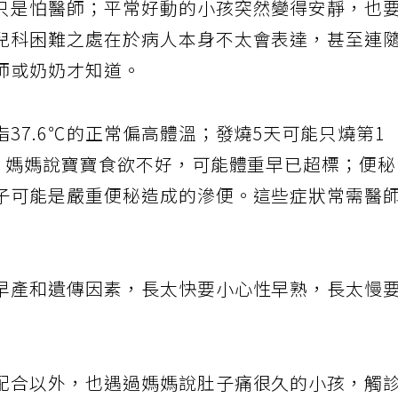
只是怕醫師；平常好動的小孩突然變得安靜，也
兒科困難之處在於病人本身不太會表達，甚至連
師或奶奶才知道。
37.6℃的正常偏高體溫；發燒5天可能只燒第1
常；媽媽說寶寶食欲不好，可能體重早已超標；便
子可能是嚴重便秘造成的滲便。這些症狀常需醫
早產和遺傳因素，長太快要小心性早熟，長太慢
配合以外，也遇過媽媽說肚子痛很久的小孩，觸