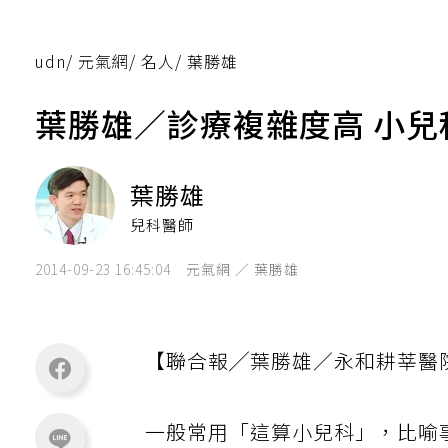
udn
/
元氣網
/
名人
/
葉勝雄
葉勝雄／診療複雜度高 小
葉勝雄
兒科醫師
2014-09-23 16:45:04
元氣網 ／ 葉勝雄
【聯合報╱葉勝雄／永和耕莘醫
一般常用「這算小兒科」，比喻