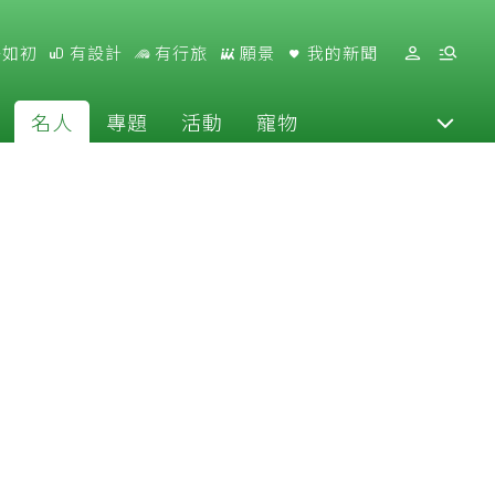
好如初
有設計
有行旅
願景
我的新聞
名人
專題
活動
寵物