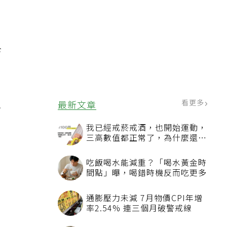
一
診
只
看更多
最新文章
我已經戒菸戒酒，也開始運動，
三高數值都正常了，為什麼還不
能停藥？
吃飯喝水能減重？「喝水黃金時
間點」曝，喝錯時機反而吃更多
通膨壓力未減 7月物價CPI年增
率2.54% 連三個月破警戒線