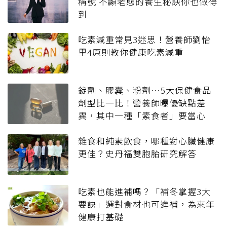
稱號 不顯老態的養生秘訣你也做得
到
吃素減重常見3迷思！營養師劉怡
里4原則教你健康吃素減重
錠劑、膠囊、粉劑…5大保健食品
劑型比一比！營養師曝優缺點差
異，其中一種「素食者」要當心
雜食和純素飲食，哪種對心臟健康
更佳？史丹福雙胞胎研究解答
吃素也能進補嗎？「補冬掌握3大
要訣」選對食材也可進補，為來年
健康打基礎