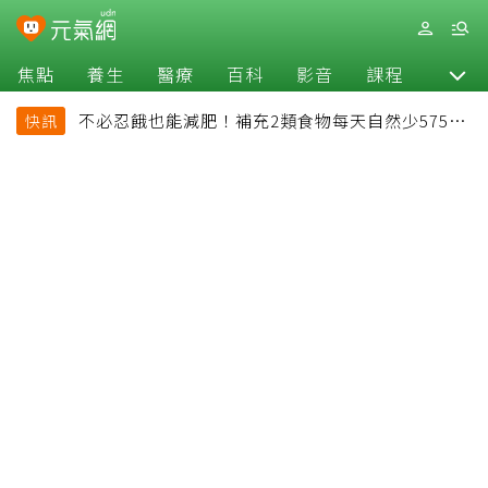
焦點
養生
醫療
百科
影音
課程
退休
不必忍餓也能減肥！補充2類食物每天自然少575大
快訊
卡「還能吃飽飽的」