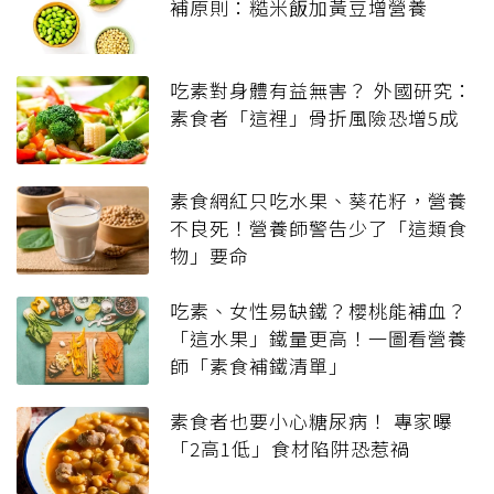
補原則：糙米飯加黃豆增營養
吃素對身體有益無害？ 外國研究：
素食者「這裡」骨折風險恐增5成
素食網紅只吃水果、葵花籽，營養
不良死！營養師警告少了「這類食
物」要命
吃素、女性易缺鐵？櫻桃能補血？
「這水果」鐵量更高！一圖看營養
師「素食補鐵清單」
素食者也要小心糖尿病！ 專家曝
「2高1低」食材陷阱恐惹禍