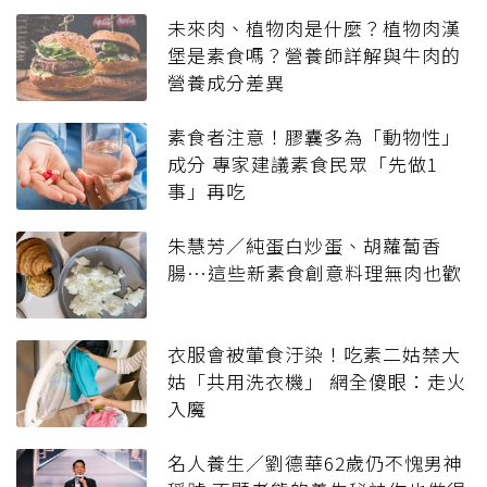
未來肉、植物肉是什麼？植物肉漢
堡是素食嗎？營養師詳解與牛肉的
營養成分差異
素食者注意！膠囊多為「動物性」
成分 專家建議素食民眾「先做1
事」再吃
朱慧芳／純蛋白炒蛋、胡蘿蔔香
腸…這些新素食創意料理無肉也歡
衣服會被葷食汙染！吃素二姑禁大
姑「共用洗衣機」 網全傻眼：走火
入魔
名人養生／劉德華62歲仍不愧男神