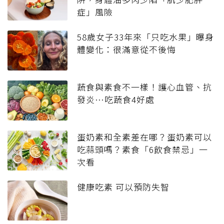
症」風險
58歲女子33年來「只吃水果」曝身
體變化：很滿意從不後悔
蔬食與素食不一樣！護心血管、抗
發炎…吃蔬食4好處
蛋奶素和全素差在哪？蛋奶素可以
吃蒜頭嗎？素食「6飲食禁忌」一
次看
健康吃素 可以預防失智