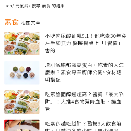
udn
/
元氣網
/
搜尋 素食 的結果
素食
相關文章
不吃肉尿酸卻飆9.1！他吃素30年突
左手腳無力 醫曝餐桌上「1習慣」
害的
增肌減脂都需高蛋白，吃素的人怎
麼辦？素食專業廚師公開5食材聰
明搭配
吃素膽固醇還超高？醫揭「最大陷
阱」！大推4食物幫降血脂、護血
管
吃素卻越吃越胖？醫揭3大飲食陷
阱，身體油多肉少陷「肌少肥胖