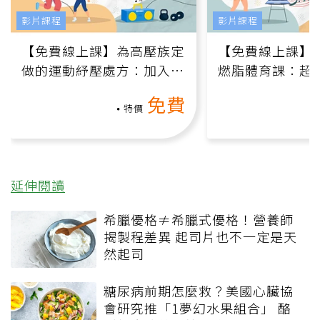
影片課程
影片課程
【免費線上課】為高壓族定
【免費線上課】
做的運動紓壓處方：加入行
燃脂體育課：超
動、增肌、互動元素，0基
氧」高壓族在家
免費
礎也能做！
負擔
特價
延伸閱讀
希臘優格≠希臘式優格！營養師
揭製程差異 起司片也不一定是天
然起司
糖尿病前期怎麼救？美國心臟協
會研究推「1夢幻水果組合」 酪