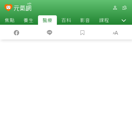
焦點
養生
醫療
百科
影音
課程
退休