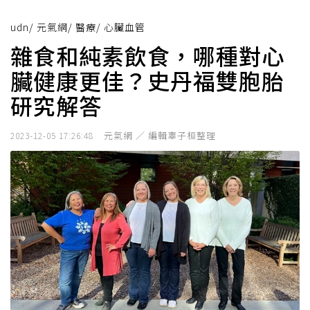
udn
/
元氣網
/
醫療
/
心臟血管
雜食和純素飲食，哪種對心
臟健康更佳？史丹福雙胞胎
研究解答
元氣網 ／ 編輯辜子桓整理
2023-12-05 17:26:48