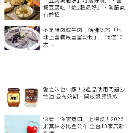
「豆腐減肥法」月瘦好幾斤？醫
揭豆腐吃「這2種最好」，消脹氣
有妙招
不是豬肉或牛肉！哈佛認證「地
球上營養最豐富動物」一個僅10
大卡
愛之味也中鏢！2產品使用問題沙
拉油 公布效期、開放退貨退款
快看「你家巷口」上榜沒！2026
米其林必比登公布 全台13家店新