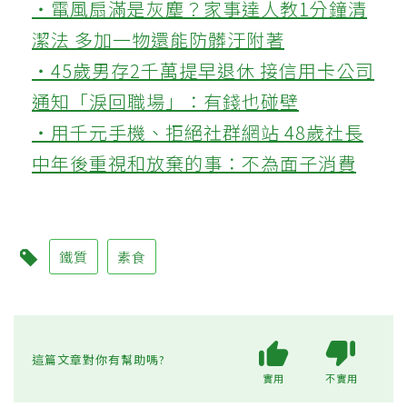
‧電風扇滿是灰塵？家事達人教1分鐘清
潔法 多加一物還能防髒汙附著
‧45歲男存2千萬提早退休 接信用卡公司
通知「淚回職場」：有錢也碰壁
‧用千元手機、拒絕社群網站 48歲社長
中年後重視和放棄的事：不為面子消費
鐵質
素食
這篇文章對你有幫助嗎?
實用
不實用