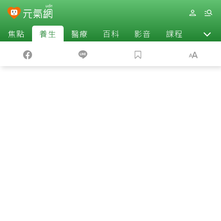
焦點
養生
醫療
百科
影音
課程
退休