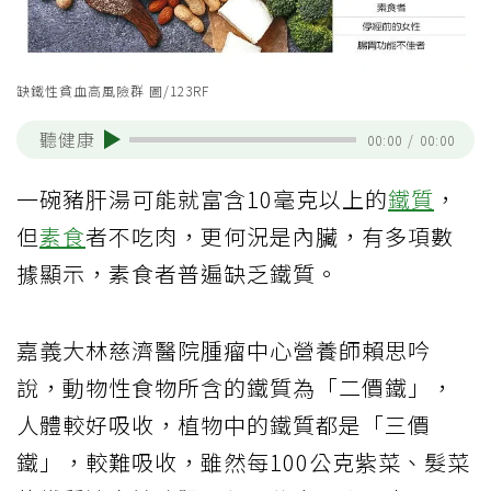
缺鐵性貧血高風險群 圖/123RF
聽健康
00:00
/
00:00
一碗豬肝湯可能就富含10毫克以上的
鐵質
，
但
素食
者不吃肉，更何況是內臟，有多項數
據顯示，素食者普遍缺乏鐵質。
嘉義大林慈濟醫院腫瘤中心營養師賴思吟
說，動物性食物所含的鐵質為「二價鐵」，
人體較好吸收，植物中的鐵質都是「三價
鐵」，較難吸收，雖然每100公克紫菜、髮菜