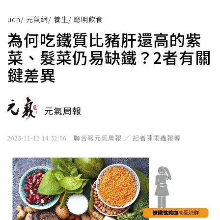
udn
/
元氣網
/
養生
/
聰明飲食
為何吃鐵質比豬肝還高的紫
菜、髮菜仍易缺鐵？2者有關
鍵差異
元氣周報
聯合報元氣周報 ／ 記者陳雨鑫報導
2023-11-12 14:32:06