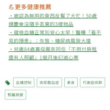
💪更多健康推薦
‧被認為無用的東西反幫了大忙！50歲
婦慶幸沒隨手丟棄的3樣物品
‧健檢血糖正常別安心太早！醫曝「看不
見的隱患」：失智、糖尿病風險大增
‧兒邀84歲寡母搬來同住「不用付房租
還有人照顧」1個月後幻滅心寒
血糖控制
高尿酸血症
素食
代謝症候群
腎臟病變