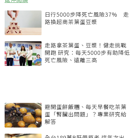
日行5000步降死亡風險37% 走
路換超商茶葉蛋豆漿
走路拿茶葉蛋、豆漿！健走挑戰
開跑 研究：每天5000步有助降低
死亡風險、遠離三高
避開蛋餅飯糰、每天早餐吃茶葉
蛋「腎臟出問題」？專業研究給
解答
全台189萬B肝帶原者 這年次出