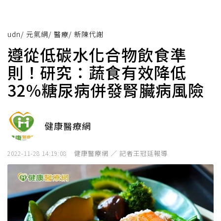
udn
/
元氣網
/
醫療
/
新陳代謝
遵從低碳水化合物飲食準
則！研究：蔬食有效降低
32%糖尿病併發腎臟病風險
健康醫療網
健康醫療網 ／ 記者王冠廷報導
2022-11-28 14:19:08