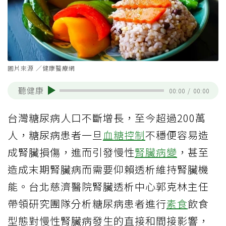
圖片來源 ／健康醫療網
聽健康
00:00
/
00:00
台灣糖尿病人口不斷增長，至今超過200萬
人，糖尿病患者一旦
血糖控制
不穩便容易造
成腎臟損傷，進而引發慢性
腎臟病變
，甚至
造成末期腎臟病而需要仰賴透析維持腎臟機
能。台北慈濟醫院腎臟透析中心郭克林主任
帶領研究團隊分析糖尿病患者進行
素食
飲食
型態對慢性腎臟病發生的直接和間接影響，