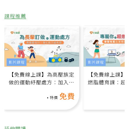
課程推薦
影片課程
影片課程
【免費線上課】為高壓族定
【免費線上課】
做的運動紓壓處方：加入行
燃脂體育課：超
動、增肌、互動元素，0基
氧」高壓族在家
免費
礎也能做！
負擔
特價
延伸閱讀