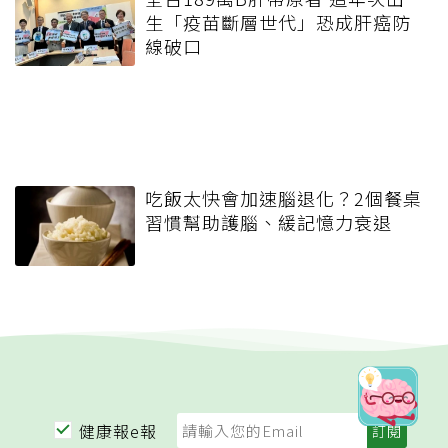
生「疫苗斷層世代」恐成肝癌防
線破口
吃飯太快會加速腦退化？2個餐桌
習慣幫助護腦、緩記憶力衰退
健康報e報