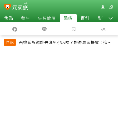
焦點
養生
失智論壇
醫療
百科
影音
飛機延誤還能去逛免稅店嗎？旅遊專家提醒：這個
快訊
時間最好別離開登機門