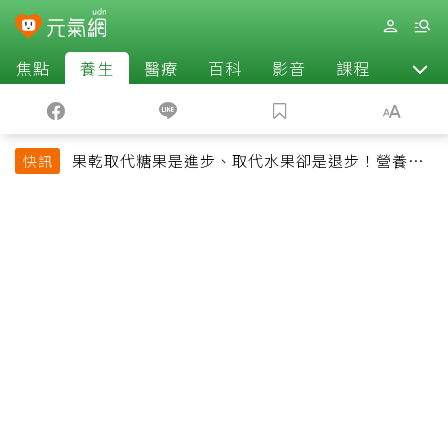
焦點
養生
醫療
百科
影音
課程
退休
果乾取代糖果是進步、取代水果卻是退步！營養師
快訊
揭果乾堅果常見健康陷阱