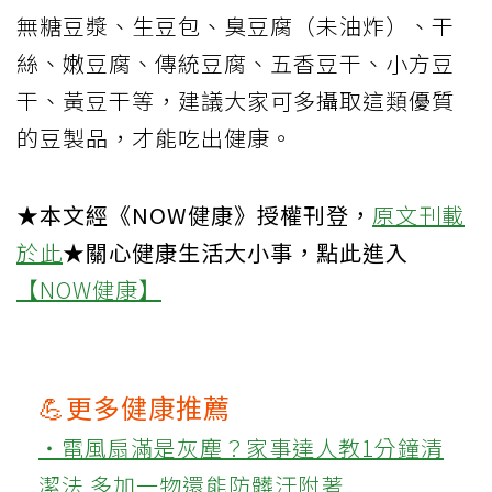
無糖豆漿、生豆包、臭豆腐（未油炸）、干
絲、嫩豆腐、傳統豆腐、五香豆干、小方豆
干、黃豆干等，建議大家可多攝取這類優質
的豆製品，才能吃出健康。
★本文經《NOW健康》授權刊登，
原文刊載
於此
★關心健康生活大小事，點此進入
【NOW健康】
💪更多健康推薦
‧電風扇滿是灰塵？家事達人教1分鐘清
潔法 多加一物還能防髒汙附著