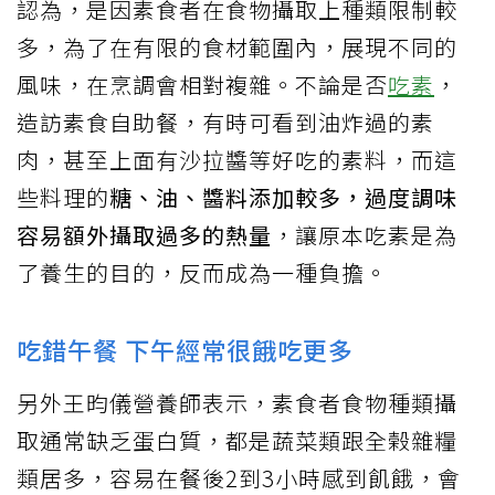
認為，是因素食者在食物攝取上種類限制較
多，為了在有限的食材範圍內，展現不同的
風味，在烹調會相對複雜。不論是否
吃素
，
造訪素食自助餐，有時可看到油炸過的素
肉，甚至上面有沙拉醬等好吃的素料，而這
些料理的
糖、油、醬料添加較多，過度調味
容易額外攝取過多的熱量
，讓原本吃素是為
了養生的目的，反而成為一種負擔。
吃錯午餐 下午經常很餓吃更多
另外王昀儀營養師表示，素食者食物種類攝
取通常缺乏蛋白質，都是蔬菜類跟全榖雜糧
類居多，容易在餐後2到3小時感到飢餓，會