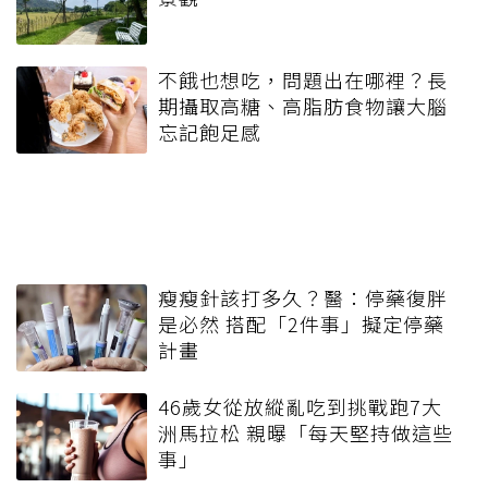
不餓也想吃，問題出在哪裡？長
期攝取高糖、高脂肪食物讓大腦
忘記飽足感
瘦瘦針該打多久？醫：停藥復胖
是必然 搭配「2件事」擬定停藥
計畫
46歲女從放縱亂吃到挑戰跑7大
洲馬拉松 親曝「每天堅持做這些
事」