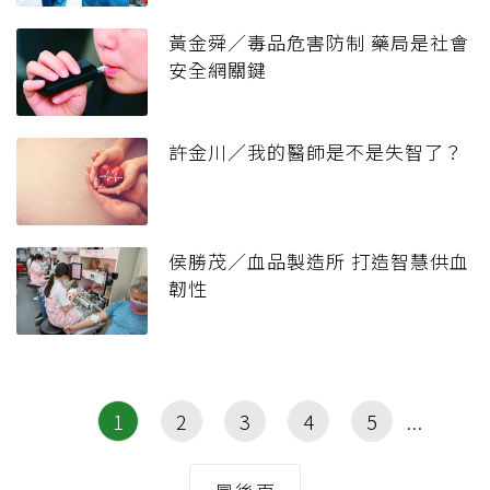
黃金舜／毒品危害防制 藥局是社會
安全網關鍵
許金川／我的醫師是不是失智了？
侯勝茂／血品製造所 打造智慧供血
韌性
1
2
3
4
5