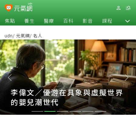
焦點
養生
醫療
百科
影音
課程
退休
udn
/
元氣網
/
名人
李偉文／優游在具象與虛擬世界
的嬰兒潮世代