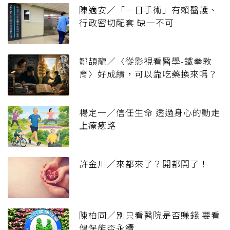
陳適安／「一日手術」有賴醫護、
行政密切配套 缺一不可
鄒頡龍／〈從影視看醫學-鐵拳教
育〉好成績，可以靠吃藥換來嗎？
楊定一／信任生命 透過身心的動走
上療癒路
許金川╱來都來了？開都開了！
陳柏同／別只看醫院是否賺錢 要看
健保能否永續