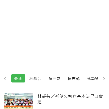
最新
林靜芸
陳亮恭
傅志遠
林頌凱
林靜芸／祈望失智症基本法早日實
現