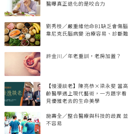
醫曝真正退化的是咬合力
劉秀枝／嚴重維他命B1缺乏會傷腦
韋尼克氏腦病變 治療容易、診斷難
許金川／年老重訓，老房加蓋？
【慢漫談老】陳亮恭×梁永斐 當高
齡醫學遇上現代藝術，一方題字看
見優雅老去的生命美學
施壽全／整合醫療與科技的歧異 並
不容易