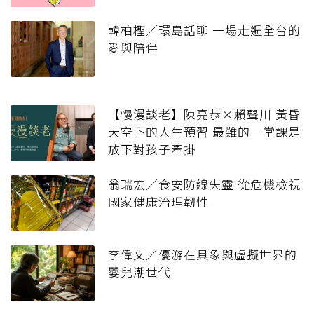
韓柏檉／環島話聊 一場走遍全台的
愛與陪伴
【慢漫談老】陳亮恭×賴聲川 黃昏
天空下的人生預習 最難的一堂課是
放下對孩子牽掛
翁瑞宏／食安防線失靈 從危機檢視
國家健康治理韌性
李偉文／優游在具象與虛擬世界的
嬰兒潮世代