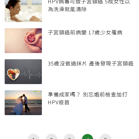
HPV病毒可致子宮頸癌 5成女性以
為洗澡就能清除
子宮頸癌前病變 17歲少女罹病
35歲沒做過抹片 產後發現子宮頸癌
準備成家嗎？ 別忘婚前檢查加打
HPV疫苗