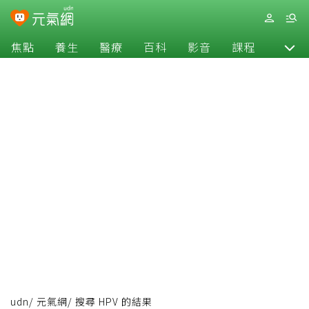
焦點
養生
醫療
百科
影音
課程
退休
udn
/
元氣網
/
搜尋 HPV 的結果