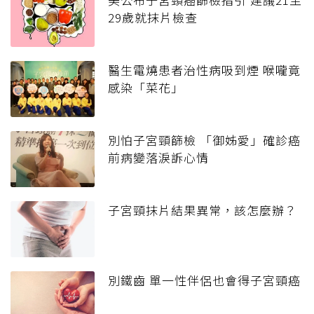
29歲就抹片檢查
醫生電燒患者治性病吸到煙 喉嚨竟
感染「菜花」
別怕子宮頸篩檢 「御姊愛」確診癌
前病變落淚訴心情
子宮頸抹片結果異常，該怎麼辦？
別鐵齒 單一性伴侶也會得子宮頸癌