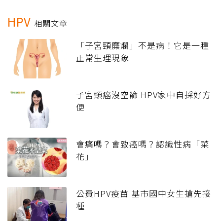
HPV
相關文章
「子宮頸糜爛」不是病！它是一種
正常生理現象
子宮頸癌沒空篩 HPV家中自採好方
便
會痛嗎？會致癌嗎？認識性病「菜
花」
公費HPV疫苗 基市國中女生搶先接
種