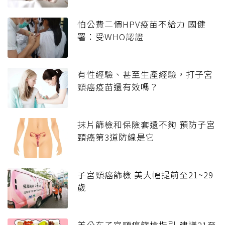
怕公費二價HPV疫苗不給力 國健
署：受WHO認證
有性經驗、甚至生產經驗，打子宮
頸癌疫苗還有效嗎？
抹片篩檢和保險套還不夠 預防子宮
頸癌第3道防線是它
子宮頸癌篩檢 美大幅提前至21~29
歲
美公布子宮頸癌篩檢指引 建議21至