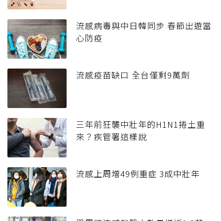
流感病毒與中日韓同步 春節出遊當
心防疫
流感疫苗缺口 全台僅剩9萬劑
三年前狂襲中壯年的H1N1捲土重
來？疾管署這樣說
流感上周增49例重症 3成中壯年