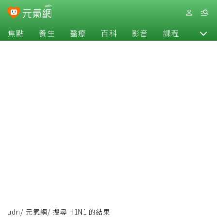
焦點
養生
醫療
百科
影音
課程
退休
udn
/
元氣網
/
搜尋 H1N1 的結果