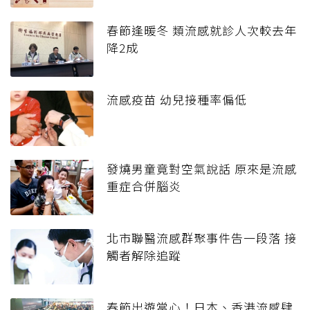
春節逢暖冬 類流感就診人次較去年
降2成
流感疫苗 幼兒接種率偏低
發燒男童竟對空氣說話 原來是流感
重症合併腦炎
北市聯醫流感群聚事件告一段落 接
觸者解除追蹤
春節出遊當心！日本、香港流感肆