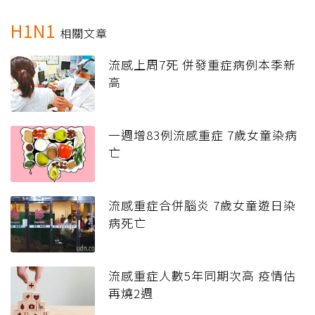
H1N1
相關文章
流感上周7死 併發重症病例本季新
高
一週增83例流感重症 7歲女童染病
亡
流感重症合併腦炎 7歲女童遊日染
病死亡
流感重症人數5年同期次高 疫情估
再燒2週