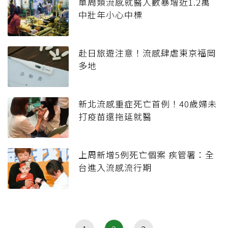
單周類流感就醫人數暴增近1.2萬
中壯年小心中標
赴日旅遊注意！流感肆虐東京福岡
多地
新北流感重症死亡首例！40歲婦未
打疫苗還拖延就醫
上周新增5例死亡個案 疾管署：全
台進入流感流行期