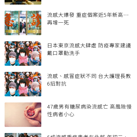
流感大爆發 重症個案近5年新高…
再增一死
日本東京流感大肆虐 防疫專家建議
戴口罩勤洗手
流感、感冒症狀不同 台大護理長教
6招對抗
47歲男有糖尿病染流感亡 高風險慢
性病者小心
6成流感重症患者在北部 年初二、