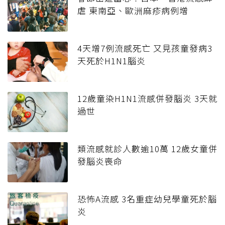
虐 東南亞、歐洲麻疹病例增
4天增7例流感死亡 又見孩童發病3
天死於H1N1腦炎
12歲童染H1N1流感併發腦炎 3天就
過世
類流感就診人數逾10萬 12歲女童併
發腦炎喪命
恐怖A流感 3名重症幼兒學童死於腦
炎