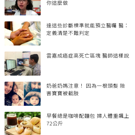
你這麼做
達這些診斷標準就能預立醫囑 醫：
定義清楚不難判定
雲嘉成癌症高死亡區塊 醫師這樣說
奶爸奶媽注意！ 因為一根頭髮 險
害寶寶被截肢
早餐總是咖啡配麵包 婦人體重飆上
72公斤