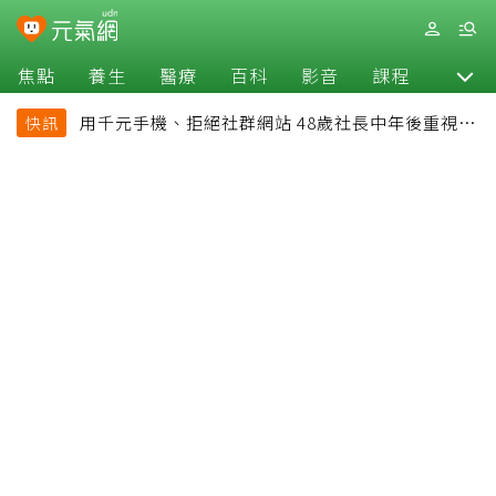
焦點
養生
醫療
百科
影音
課程
退休
用千元手機、拒絕社群網站 48歲社長中年後重視和
快訊
放棄的事：不為面子消費