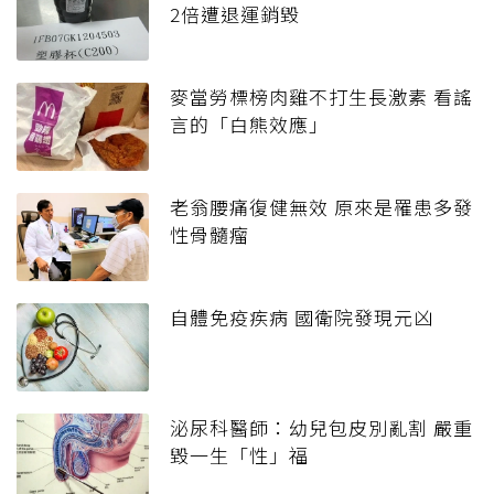
2倍遭退運銷毀
麥當勞標榜肉雞不打生長激素 看謠
言的「白熊效應」
老翁腰痛復健無效 原來是罹患多發
性骨髓瘤
自體免疫疾病 國衛院發現元凶
泌尿科醫師：幼兒包皮別亂割 嚴重
毀一生「性」福