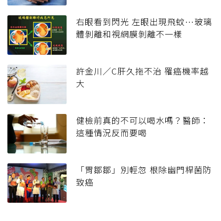
右眼看到閃光 左眼出現飛蚊…玻璃
體剝離和視網膜剝離不一樣
許金川／C肝久拖不治 罹癌機率越
大
健檢前真的不可以喝水嗎？醫師：
這種情況反而要喝
「胃鄒鄒」別輕忽 根除幽門桿菌防
致癌