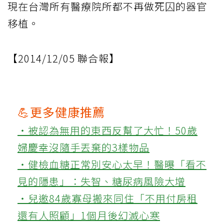
現在台灣所有醫療院所都不再做死囚的器官
移植。
【2014/12/05 聯合報】
💪更多健康推薦
‧被認為無用的東西反幫了大忙！50歲
婦慶幸沒隨手丟棄的3樣物品
‧健檢血糖正常別安心太早！醫曝「看不
見的隱患」：失智、糖尿病風險大增
‧兒邀84歲寡母搬來同住「不用付房租
還有人照顧」1個月後幻滅心寒