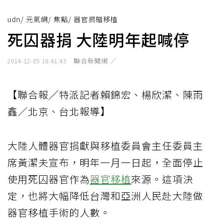
udn
/
元氣網
/
焦點
/
器官捐贈移植
死囚器捐 大陸明年起喊停
聯合新聞網 ／
2014-12-05 16:41:43
【聯合報╱特派記者賴錦宏、楊欣潔、陳雨
鑫／北京、台北報導】
大陸人體器官捐獻與移植委員會主任委員主
席黃潔夫宣布，明年一月一日起，全面停止
使用死囚器官作為
器官移植
來源。這項決
定，也將大幅降低台灣和亞洲人民赴大陸做
器官移植手術的人數。