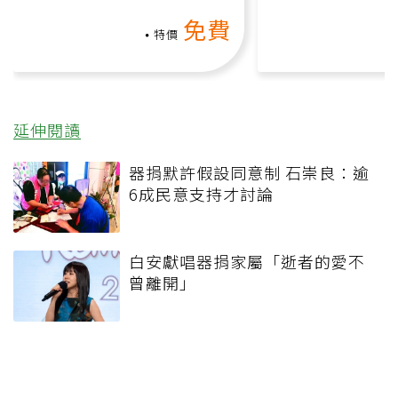
氧」高壓族在家釋放壓力無
何逆轉退化大腦
免費
負擔
課）
特價
延伸閱讀
器捐默許假設同意制 石崇良：逾
6成民意支持才討論
白安獻唱器捐家屬「逝者的愛不
曾離開」