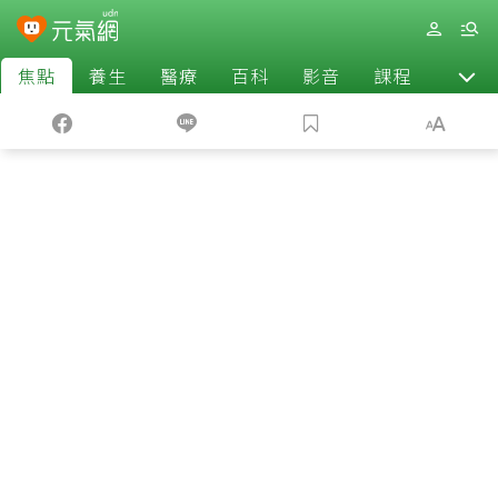
焦點
養生
醫療
百科
影音
課程
退休