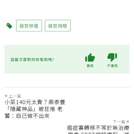
器官移植
器官捐贈
這篇文章對你有幫助嗎?
實用
不實用
上一篇
小菜140元太貴？鼎泰豐
「隱藏神品」被狂推 老
饕：自己做不出來
下一篇
癌症寡轉移不等於無治療